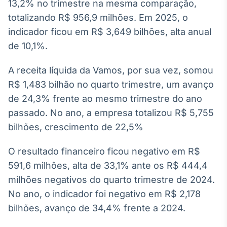
13,2% no trimestre na mesma comparação,
Broadcast
totalizando R$ 956,9 milhões. Em 2025, o
Ticker
indicador ficou em R$ 3,649 bilhões, alta anual
Cotações e
headlines de
de 10,1%.
notícias
A receita líquida da Vamos, por sua vez, somou
Broadcast
R$ 1,483 bilhão no quarto trimestre, um avanço
Widgets
de 24,3% frente ao mesmo trimestre do ano
Componentes
passado. No ano, a empresa totalizou R$ 5,755
para conteúdos e
bilhões, crescimento de 22,5%
funcionalidades
O resultado financeiro ficou negativo em R$
Broadcast
591,6 milhões, alta de 33,1% ante os R$ 444,4
Wallboard
milhões negativos do quarto trimestre de 2024.
Conteúdos e
No ano, o indicador foi negativo em R$ 2,178
dados para
displays e telas
bilhões, avanço de 34,4% frente a 2024.