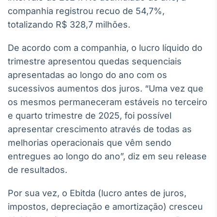
Broadcast
companhia registrou recuo de 54,7%,
White Label
totalizando R$ 328,7 milhões.
Plataforma para
conteúdos
personalizados
Soluções de Dados
De acordo com a companhia, o lucro líquido do
e Conteúdos
trimestre apresentou quedas sequenciais
apresentadas ao longo do ano com os
Broadcast
sucessivos aumentos dos juros. “Uma vez que
OTC
os mesmos permaneceram estáveis no terceiro
Plataforma para
negociação de
e quarto trimestre de 2025, foi possível
ativos
apresentar crescimento através de todas as
melhorias operacionais que vêm sendo
Broadcast
entregues ao longo do ano”, diz em seu release
Datafeed
de resultados.
APIs para
integração de
Por sua vez, o Ebitda (lucro antes de juros,
conteúdos e
dados
impostos, depreciação e amortização) cresceu