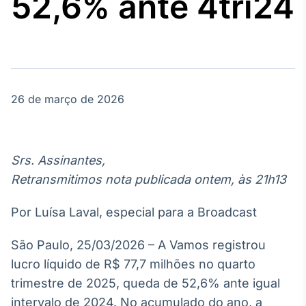
52,6% ante 4tri24
Broadcast
Agro
Tudo sobre o
agronegócio
26 de março de 2026
Broadcast
Político
Os bastidores da
política em
Srs. Assinantes,
tempo real
Retransmitimos nota publicada ontem, às 21h13
Broadcast
Por Luísa Laval, especial para a Broadcast
Energia
O setor de
São Paulo, 25/03/2026 – A Vamos registrou
energia elétrica
lucro líquido de R$ 77,7 milhões no quarto
no Brasil
trimestre de 2025, queda de 52,6% ante igual
intervalo de 2024. No acumulado do ano, a