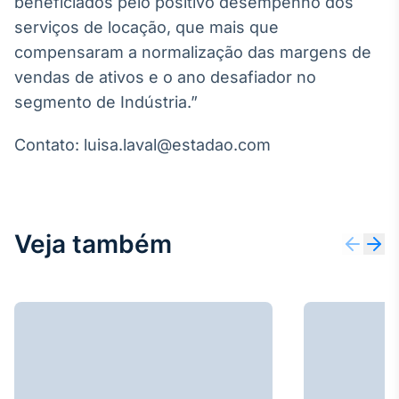
beneficiados pelo positivo desempenho dos
IA
serviços de locação, que mais que
Em breve
compensaram a normalização das margens de
vendas de ativos e o ano desafiador no
segmento de Indústria.”
Contato: luisa.laval@estadao.com
BroadFast
Em breve
Veja também
Gestão de
Investimentos
Em breve