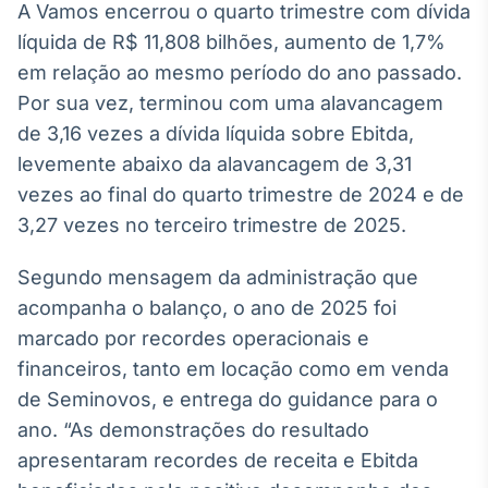
A Vamos encerrou o quarto trimestre com dívida
Broadcast
líquida de R$ 11,808 bilhões, aumento de 1,7%
Curadoria
em relação ao mesmo período do ano passado.
Curadoria de
conteúdos
Por sua vez, terminou com uma alavancagem
noticiosos
Soluções de
de 3,16 vezes a dívida líquida sobre Ebitda,
Tecnologia
levemente abaixo da alavancagem de 3,31
Broadcast
vezes ao final do quarto trimestre de 2024 e de
Radar
3,27 vezes no terceiro trimestre de 2025.
Monitoramento
inteligente de
Segundo mensagem da administração que
notícias e
conteúdos
acompanha o balanço, o ano de 2025 foi
marcado por recordes operacionais e
Broadcast
financeiros, tanto em locação como em venda
Fundos
de Seminovos, e entrega do guidance para o
A melhor
plataforma para
ano. “As demonstrações do resultado
analisar fundos
apresentaram recordes de receita e Ebitda
de investimento
no Brasil