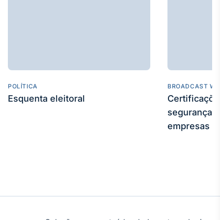
Tokenização
de ativos
Em breve
POLÍTICA
Crédito
BROADCAST WE
Esquenta eleitoral
Certificaçõ
Em breve
segurança e
empresas