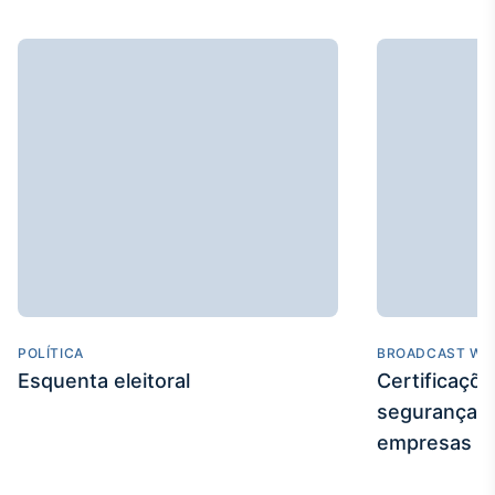
Broadcast
Curadoria
Curadoria de
conteúdos
noticiosos
Soluções de
Tecnologia
Broadcast
Radar
Monitoramento
inteligente de
notícias e
conteúdos
POLÍTICA
BROADCAST WE
Broadcast
Esquenta eleitoral
Certificaçõ
Fundos
segurança e
A melhor
plataforma para
empresas
analisar fundos
de investimento
no Brasil