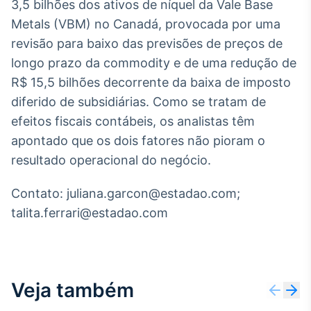
3,5 bilhões dos ativos de níquel da Vale Base
Broadcast
Metals (VBM) no Canadá, provocada por uma
Ticker
revisão para baixo das previsões de preços de
Cotações e
headlines de
longo prazo da commodity e de uma redução de
notícias
R$ 15,5 bilhões decorrente da baixa de imposto
diferido de subsidiárias. Como se tratam de
Broadcast
efeitos fiscais contábeis, os analistas têm
Widgets
apontado que os dois fatores não pioram o
Componentes
resultado operacional do negócio.
para conteúdos e
funcionalidades
Contato: juliana.garcon@estadao.com;
talita.ferrari@estadao.com
Broadcast
Wallboard
Conteúdos e
dados para
displays e telas
Veja também