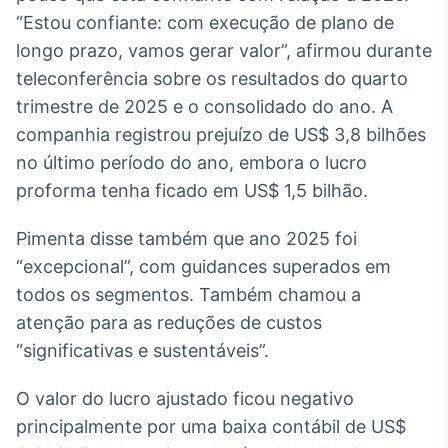
Broadcast
“Estou confiante: com execução de plano de
White Label
longo prazo, vamos gerar valor”, afirmou durante
Plataforma para
conteúdos
teleconferência sobre os resultados do quarto
personalizados
Soluções de Dados
trimestre de 2025 e o consolidado do ano. A
e Conteúdos
companhia registrou prejuízo de US$ 3,8 bilhões
no último período do ano, embora o lucro
Broadcast
OTC
proforma tenha ficado em US$ 1,5 bilhão.
Plataforma para
negociação de
Pimenta disse também que ano 2025 foi
ativos
“excepcional”, com guidances superados em
todos os segmentos. Também chamou a
Broadcast
atenção para as reduções de custos
Datafeed
“significativas e sustentáveis”.
APIs para
integração de
O valor do lucro ajustado ficou negativo
conteúdos e
dados
principalmente por uma baixa contábil de US$