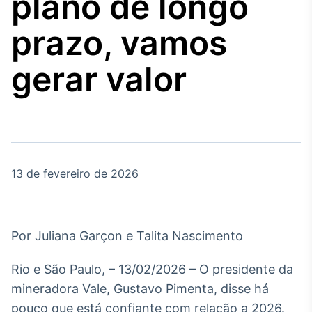
plano de longo
Broadcast
Agro
prazo, vamos
Tudo sobre o
agronegócio
gerar valor
Broadcast
Político
Os bastidores da
política em tempo
real
13 de fevereiro de 2026
Broadcast
Energia
Por Juliana Garçon e Talita Nascimento
O setor de
energia elétrica
Rio e São Paulo, – 13/02/2026 – O presidente da
no Brasil
mineradora Vale, Gustavo Pimenta, disse há
pouco que está confiante com relação a 2026.