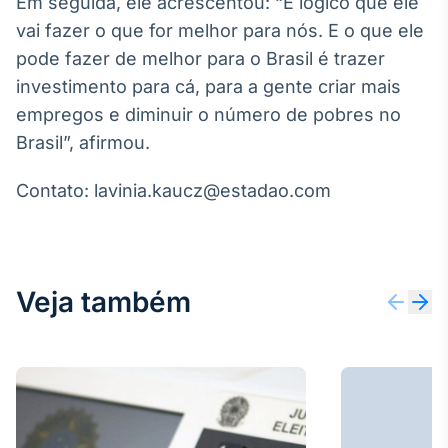
Em seguida, ele acrescentou: “É lógico que ele
Broadcast
vai fazer o que for melhor para nós. E o que ele
Ticker
pode fazer de melhor para o Brasil é trazer
Cotações e
headlines de
investimento para cá, para a gente criar mais
notícias
empregos e diminuir o número de pobres no
Brasil”, afirmou.
Broadcast
Widgets
Contato: lavinia.kaucz@estadao.com
Componentes
para conteúdos e
funcionalidades
Veja também
Broadcast
Wallboard
Conteúdos e
dados para
displays e telas