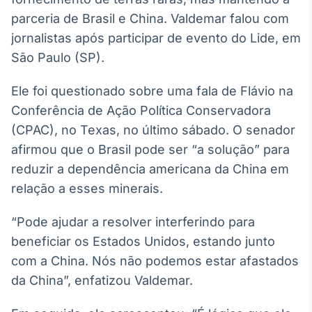
Broadcast
parceria de Brasil e China. Valdemar falou com
White Label
jornalistas após participar de evento do Lide, em
Plataforma para
conteúdos
São Paulo (SP).
personalizados
Soluções de Dados
e Conteúdos
Ele foi questionado sobre uma fala de Flávio na
Conferência de Ação Política Conservadora
Broadcast
(CPAC), no Texas, no último sábado. O senador
OTC
Plataforma para
afirmou que o Brasil pode ser “a solução” para
negociação de
reduzir a dependência americana da China em
ativos
relação a esses minerais.
Broadcast
“Pode ajudar a resolver interferindo para
Datafeed
beneficiar os Estados Unidos, estando junto
APIs para
com a China. Nós não podemos estar afastados
integração de
conteúdos e
da China”, enfatizou Valdemar.
dados