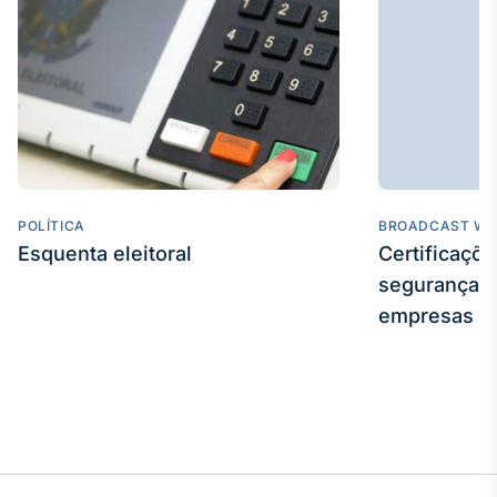
Broadcast
Curadoria
Curadoria de
conteúdos
noticiosos
Soluções de
Tecnologia
Broadcast
Radar
POLÍTICA
BROADCAST WE
Monitoramento
Esquenta eleitoral
Certificaçõ
inteligente de
segurança e
notícias e
conteúdos
empresas
Broadcast
Fundos
A melhor
plataforma para
analisar fundos
de investimento
no Brasil