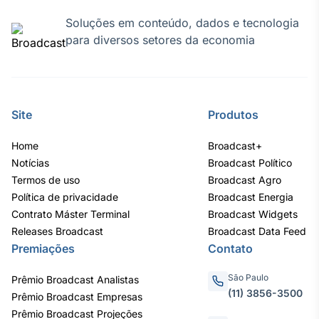
IA
Soluções em conteúdo, dados e tecnologia
Em breve
para diversos setores da economia
Site
Produtos
BroadFast
Em breve
Home
Broadcast+
Notícias
Broadcast Político
Termos de uso
Broadcast Agro
Política de privacidade
Broadcast Energia
Contrato Máster Terminal
Broadcast Widgets
Releases Broadcast
Gestão de
Broadcast Data Feed
Premiações
Contato
Investimentos
Em breve
São Paulo
Prêmio Broadcast Analistas
(11) 3856-3500
Prêmio Broadcast Empresas
Prêmio Broadcast Projeções