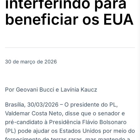
interferindo para
Broadcast
Agro
beneficiar os EUA
Tudo sobre o
agronegócio
Broadcast
Político
30 de março de 2026
Os bastidores da
política em
tempo real
Por Geovani Bucci e Lavínia Kaucz
Broadcast
Energia
Brasília, 30/03/2026 – O presidente do PL,
O setor de
Valdemar Costa Neto, disse que o senador e
energia elétrica
no Brasil
pré-candidato à Presidência Flávio Bolsonaro
(PL) pode ajudar os Estados Unidos por meio do
fornecimento de terras raras, mas mantendo a