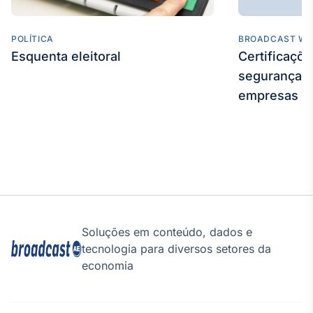
Broadcast
Curadoria
POLÍTICA
BROADCAST WE
Curadoria de
Esquenta eleitoral
Certificaçõ
conteúdos
noticiosos
segurança e
Soluções de
empresas
Tecnologia
Broadcast
Radar
Monitoramento
inteligente de
notícias e
conteúdos
Broadcast
Soluções em conteúdo, dados e
Fundos
tecnologia para diversos setores da
A melhor
economia
plataforma para
analisar fundos
de investimento
no Brasil