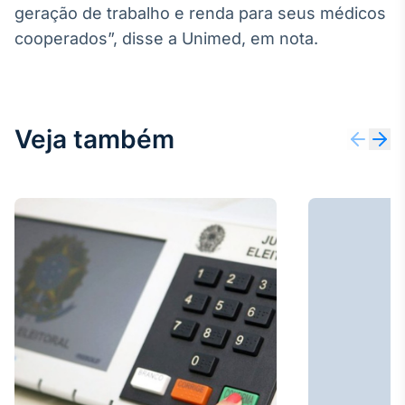
geração de trabalho e renda para seus médicos
Broadcast
Ticker
cooperados”, disse a Unimed, em nota.
Cotações e
headlines de
notícias
Veja também
Broadcast
Widgets
Componentes
para conteúdos e
funcionalidades
Broadcast
Wallboard
Conteúdos e
dados para
displays e telas