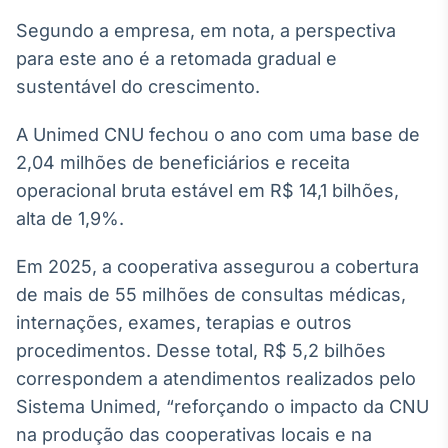
Broadcast
White Label
Segundo a empresa, em nota, a perspectiva
Plataforma para
para este ano é a retomada gradual e
conteúdos
sustentável do crescimento.
personalizados
Soluções de Dados
e Conteúdos
A Unimed CNU fechou o ano com uma base de
2,04 milhões de beneficiários e receita
Broadcast
OTC
operacional bruta estável em R$ 14,1 bilhões,
Plataforma para
alta de 1,9%.
negociação de
ativos
Em 2025, a cooperativa assegurou a cobertura
de mais de 55 milhões de consultas médicas,
Broadcast
internações, exames, terapias e outros
Datafeed
procedimentos. Desse total, R$ 5,2 bilhões
APIs para
correspondem a atendimentos realizados pelo
integração de
conteúdos e
Sistema Unimed, “reforçando o impacto da CNU
dados
na produção das cooperativas locais e na