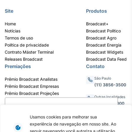
IA
Site
Produtos
Em breve
Home
Broadcast+
Notícias
Broadcast Político
Termos de uso
Broadcast Agro
Política de privacidade
Broadcast Energia
BroadFast
Contrato Máster Terminal
Broadcast Widgets
Releases Broadcast
Em breve
Broadcast Data Feed
Premiações
Contato
São Paulo
Prêmio Broadcast Analistas
(11) 3856-3500
Prêmio Broadcast Empresas
Prêmio Broadcast Projeções
Gestão de
Outras localidades
Investimentos
0800.011.3000
Utilizamos cookies para oferecer melhor
Em breve
experiência, melhorar o desempenho, analisar
Usamos cookies para melhorar sua
como você interage em nosso site e
experiência de navegação em nosso site. Ao
personalizar conteúdo. Ao utilizar este site, você
Av. Eng. Caetano Álvares, 55 - 3º e
seguir navegando você autoriza a utilização