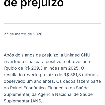
de prejuízo
Broadcast
Agro
Tudo sobre o
agronegócio
27 de março de 2026
Broadcast
Político
Os bastidores da
política em
Após dois anos de prejuízo, a Unimed CNU
tempo real
inverteu o sinal para positivo e obteve lucro
líquido de R$ 239,3 milhões em 2025. O
Broadcast
resultado reverte prejuízo de R$ 581,3 milhões
Energia
observado um ano antes. Os dados fazem parte
O setor de
energia elétrica
do Painel Econômico-Financeiro da Saúde
no Brasil
Suplementar, da Agência Nacional de Saúde
Suplementar (ANS).