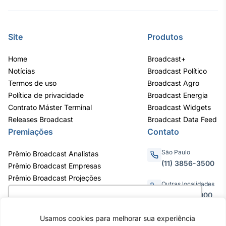
IA
Em breve
Site
Produtos
Home
Broadcast+
Notícias
Broadcast Político
Termos de uso
Broadcast Agro
BroadFast
Política de privacidade
Broadcast Energia
Em breve
Contrato Máster Terminal
Broadcast Widgets
Releases Broadcast
Broadcast Data Feed
Premiações
Contato
São Paulo
Prêmio Broadcast Analistas
(11) 3856-3500
Gestão de
Prêmio Broadcast Empresas
Investimentos
Prêmio Broadcast Projeções
Outras localidades
Em breve
0800.011.3000
Utilizamos cookies para oferecer melhor
experiência, melhorar o desempenho, analisar
Usamos cookies para melhorar sua experiência
como você interage em nosso site e