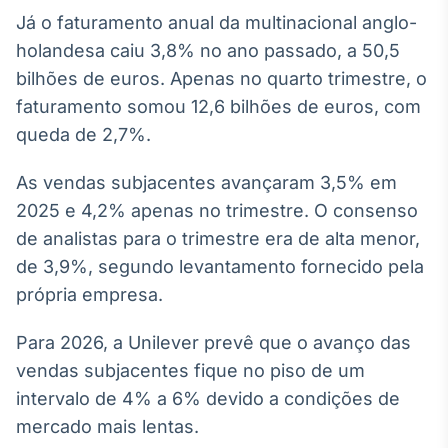
Broadcast
Já o faturamento anual da multinacional anglo-
White Label
holandesa caiu 3,8% no ano passado, a 50,5
Plataforma para
conteúdos
bilhões de euros. Apenas no quarto trimestre, o
personalizados
Soluções de Dados
faturamento somou 12,6 bilhões de euros, com
e Conteúdos
queda de 2,7%.
Broadcast
As vendas subjacentes avançaram 3,5% em
OTC
2025 e 4,2% apenas no trimestre. O consenso
Plataforma para
negociação de
de analistas para o trimestre era de alta menor,
ativos
de 3,9%, segundo levantamento fornecido pela
própria empresa.
Broadcast
Datafeed
Para 2026, a Unilever prevê que o avanço das
APIs para
vendas subjacentes fique no piso de um
integração de
intervalo de 4% a 6% devido a condições de
conteúdos e
dados
mercado mais lentas.