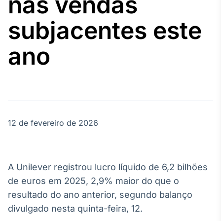
nas vendas
Broadcast
Agro
subjacentes este
Tudo sobre o
agronegócio
ano
Broadcast
Político
Os bastidores da
política em
tempo real
12 de fevereiro de 2026
Broadcast
Energia
A Unilever registrou lucro líquido de 6,2 bilhões
O setor de
de euros em 2025, 2,9% maior do que o
energia elétrica
no Brasil
resultado do ano anterior, segundo balanço
divulgado nesta quinta-feira, 12.