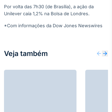
Broadcast
Por volta das 7h30 (de Brasília), a ação da
Ticker
Unilever caía 1,2% na Bolsa de Londres.
Cotações e
headlines de
notícias
*Com informações da Dow Jones Newswires
Broadcast
Widgets
Veja também
Componentes
para conteúdos e
funcionalidades
Broadcast
Wallboard
Conteúdos e
dados para
displays e telas