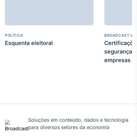
Broadcast
Curadoria
Curadoria de
conteúdos
noticiosos
Soluções de
POLÍTICA
BROADCAST WE
Tecnologia
Esquenta eleitoral
Certificaçõ
segurança e
Broadcast
empresas
Radar
Monitoramento
inteligente de
notícias e
conteúdos
Broadcast
Fundos
A melhor
Soluções em conteúdo, dados e tecnologia
plataforma para
analisar fundos
para diversos setores da economia
de investimento
no Brasil