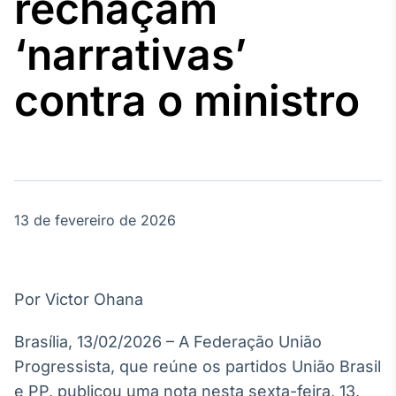
rechaçam
Broadcast
Agro
‘narrativas’
Tudo sobre o
agronegócio
contra o ministro
Broadcast
Político
Os bastidores da
política em
tempo real
13 de fevereiro de 2026
Broadcast
Energia
Por Victor Ohana
O setor de
energia elétrica
Brasília, 13/02/2026 – A Federação União
no Brasil
Progressista, que reúne os partidos União Brasil
e PP, publicou uma nota nesta sexta-feira, 13,