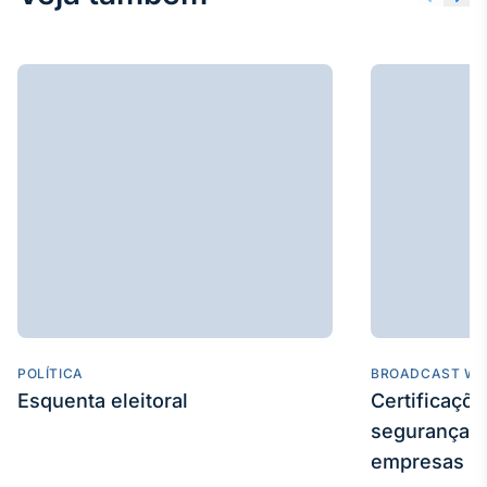
IA
Em breve
BroadFast
Em breve
Gestão de
POLÍTICA
BROADCAST WE
Investimentos
Esquenta eleitoral
Certificaçõ
Em breve
segurança e
empresas