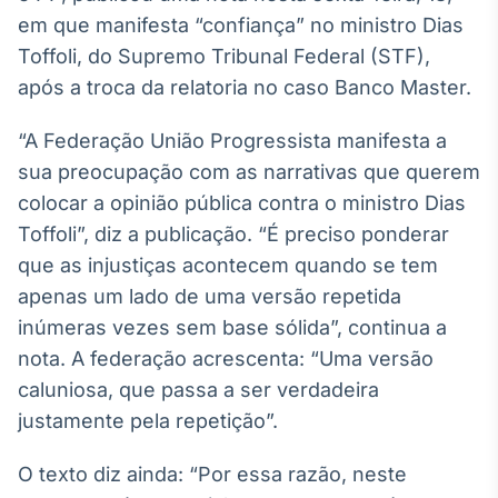
Broadcast
em que manifesta “confiança” no ministro Dias
White Label
Toffoli, do Supremo Tribunal Federal (STF),
Plataforma para
conteúdos
após a troca da relatoria no caso Banco Master.
personalizados
Soluções de Dados
e Conteúdos
“A Federação União Progressista manifesta a
sua preocupação com as narrativas que querem
Broadcast
colocar a opinião pública contra o ministro Dias
OTC
Toffoli”, diz a publicação. “É preciso ponderar
Plataforma para
negociação de
que as injustiças acontecem quando se tem
ativos
apenas um lado de uma versão repetida
inúmeras vezes sem base sólida”, continua a
Broadcast
nota. A federação acrescenta: “Uma versão
Datafeed
caluniosa, que passa a ser verdadeira
APIs para
justamente pela repetição”.
integração de
conteúdos e
dados
O texto diz ainda: “Por essa razão, neste