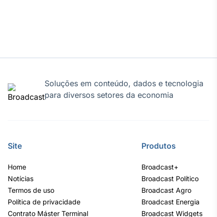
Tokenização
de ativos
Em breve
Soluções em conteúdo, dados e tecnologia
Crédito
para diversos setores da economia
Em breve
Site
Produtos
Home
Broadcast+
Notícias
Broadcast Político
Termos de uso
Broadcast Agro
Política de privacidade
Broadcast Energia
Contrato Máster Terminal
Broadcast Widgets