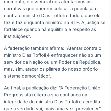
momento, é essencial nos atentarmos às
Broadcast
narrativas que querem colocar a população
Ticker
contra o ministro Dias Toffoli e tudo o que ele
Cotações e
headlines de
fez e faz enquanto ministro no STF. A justiça se
notícias
fortalece quando há equilíbrio e respeito às
instituições”.
Broadcast
Widgets
A federação também afirma: “Atentar contra o
Componentes
ministro Dias Toffoli é enfraquecer não só um
para conteúdos e
servidor da Nação ou um Poder da República,
funcionalidades
mas, sim, atacar os pilares do nosso próprio
sistema democrático”.
Broadcast
Wallboard
Ao final, a publicação diz: “A Federação União
Conteúdos e
Progressista reitera a sua confiança na
dados para
displays e telas
integridade do ministro Dias Toffoli e acredita
que a verdade vai, mais uma vez, prevalecer”.