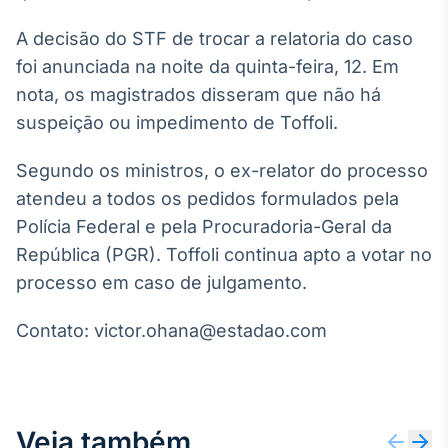
Broadcast
A decisão do STF de trocar a relatoria do caso
Curadoria
foi anunciada na noite da quinta-feira, 12. Em
Curadoria de
conteúdos
nota, os magistrados disseram que não há
noticiosos
Soluções de
suspeição ou impedimento de Toffoli.
Tecnologia
Segundo os ministros, o ex-relator do processo
Broadcast
atendeu a todos os pedidos formulados pela
Radar
Monitoramento
Polícia Federal e pela Procuradoria-Geral da
inteligente de
República (PGR). Toffoli continua apto a votar no
notícias e
conteúdos
processo em caso de julgamento.
Broadcast
Contato: victor.ohana@estadao.com
Fundos
A melhor
plataforma para
analisar fundos
de investimento
Veja também
no Brasil