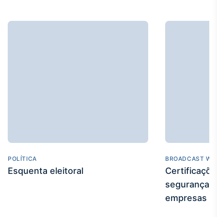
IA
Em breve
BroadFast
Em breve
Gestão de
POLÍTICA
BROADCAST WE
Investimentos
Esquenta eleitoral
Certificaçõ
Em breve
segurança e
empresas