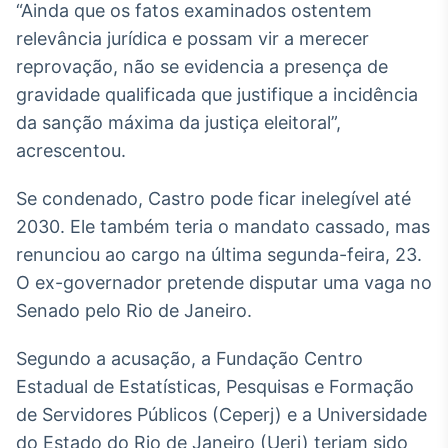
“Ainda que os fatos examinados ostentem
Broadcast
relevância jurídica e possam vir a merecer
Ticker
Cotações e
reprovação, não se evidencia a presença de
headlines de
gravidade qualificada que justifique a incidência
notícias
da sanção máxima da justiça eleitoral”,
acrescentou.
Broadcast
Widgets
Se condenado, Castro pode ficar inelegível até
Componentes
2030. Ele também teria o mandato cassado, mas
para conteúdos e
funcionalidades
renunciou ao cargo na última segunda-feira, 23.
O ex-governador pretende disputar uma vaga no
Senado pelo Rio de Janeiro.
Broadcast
Wallboard
Segundo a acusação, a Fundação Centro
Conteúdos e
dados para
Estadual de Estatísticas, Pesquisas e Formação
displays e telas
de Servidores Públicos (Ceperj) e a Universidade
do Estado do Rio de Janeiro (Uerj) teriam sido