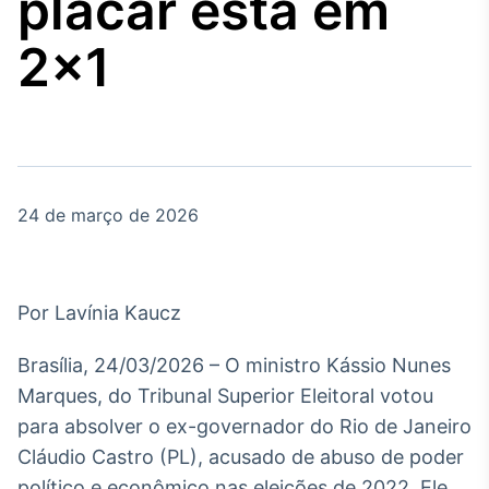
placar está em
Broadcast
Agro
2×1
Tudo sobre o
agronegócio
Broadcast
Político
24 de março de 2026
Os bastidores da
política em tempo
real
Por Lavínia Kaucz
Broadcast
Energia
Brasília, 24/03/2026 – O ministro Kássio Nunes
O setor de
Marques, do Tribunal Superior Eleitoral votou
energia elétrica
no Brasil
para absolver o ex-governador do Rio de Janeiro
Cláudio Castro (PL), acusado de abuso de poder
político e econômico nas eleições de 2022. Ele