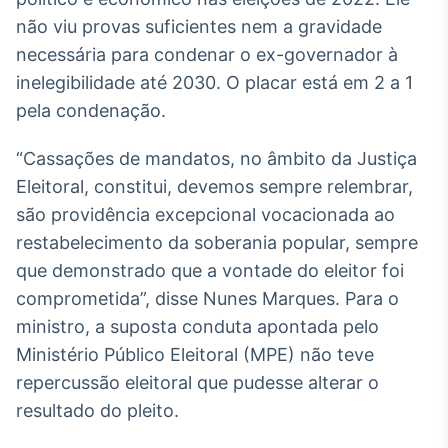
Broadcast
não viu provas suficientes nem a gravidade
White Label
necessária para condenar o ex-governador à
Plataforma para
conteúdos
inelegibilidade até 2030. O placar está em 2 a 1
personalizados
Soluções de Dados
pela condenação.
e Conteúdos
“Cassações de mandatos, no âmbito da Justiça
Broadcast
Eleitoral, constitui, devemos sempre relembrar,
OTC
Plataforma para
são providência excepcional vocacionada ao
negociação de
restabelecimento da soberania popular, sempre
ativos
que demonstrado que a vontade do eleitor foi
comprometida”, disse Nunes Marques. Para o
Broadcast
ministro, a suposta conduta apontada pelo
Datafeed
Ministério Público Eleitoral (MPE) não teve
APIs para
integração de
repercussão eleitoral que pudesse alterar o
conteúdos e
resultado do pleito.
dados