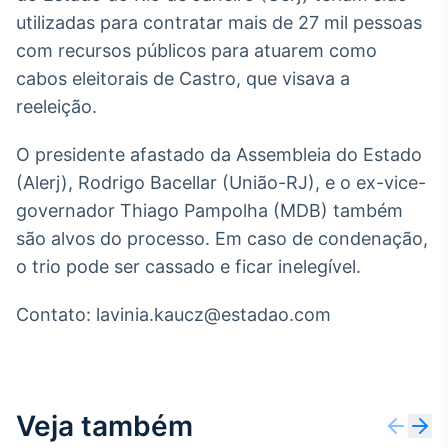
Broadcast
utilizadas para contratar mais de 27 mil pessoas
Curadoria
com recursos públicos para atuarem como
Curadoria de
cabos eleitorais de Castro, que visava a
conteúdos
noticiosos
reeleição.
Soluções de
Tecnologia
O presidente afastado da Assembleia do Estado
Broadcast
(Alerj), Rodrigo Bacellar (União-RJ), e o ex-vice-
Radar
governador Thiago Pampolha (MDB) também
Monitoramento
são alvos do processo. Em caso de condenação,
inteligente de
notícias e
o trio pode ser cassado e ficar inelegível.
conteúdos
Contato: lavinia.kaucz@estadao.com
Broadcast
Fundos
A melhor
plataforma para
analisar fundos
Veja também
de investimento
no Brasil