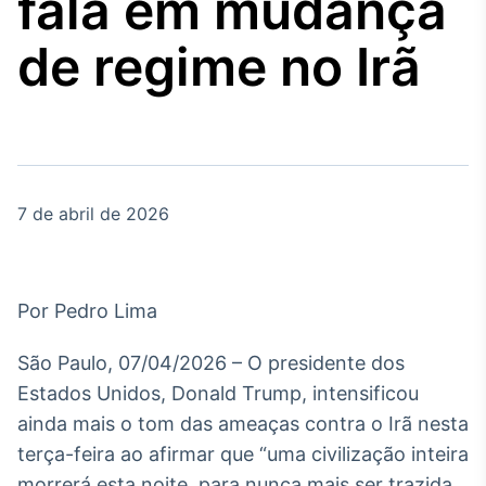
fala em mudança
Broadcast
Agro
de regime no Irã
Tudo sobre o
agronegócio
Broadcast
Político
7 de abril de 2026
Os bastidores da
política em tempo
real
Por Pedro Lima
Broadcast
Energia
São Paulo, 07/04/2026 – O presidente dos
O setor de
Estados Unidos, Donald Trump, intensificou
energia elétrica
no Brasil
ainda mais o tom das ameaças contra o Irã nesta
terça-feira ao afirmar que “uma civilização inteira
morrerá esta noite, para nunca mais ser trazida