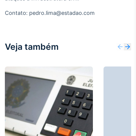
Broadcast
Curadoria
Contato: pedro.lima@estadao.com
Curadoria de
conteúdos
noticiosos
Soluções de
Tecnologia
Veja também
Broadcast
Radar
Monitoramento
inteligente de
notícias e
conteúdos
Broadcast
Fundos
A melhor
plataforma para
analisar fundos
de investimento
no Brasil