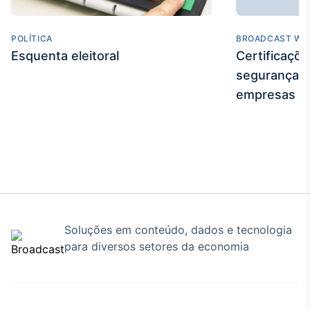
IA
Em breve
POLÍTICA
BROADCAST WE
Esquenta eleitoral
Certificaçõ
segurança e
empresas
BroadFast
Em breve
Gestão de
Soluções em conteúdo, dados e tecnologia
Investimentos
para diversos setores da economia
Em breve