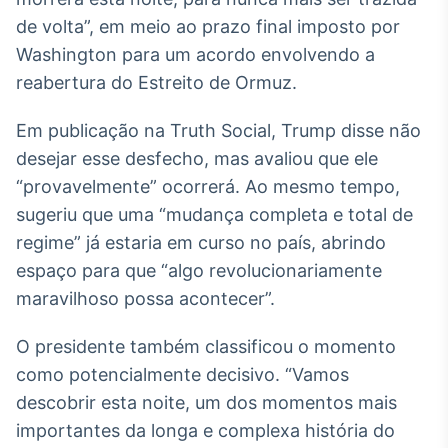
Broadcast
de volta”, em meio ao prazo final imposto por
White Label
Washington para um acordo envolvendo a
Plataforma para
conteúdos
reabertura do Estreito de Ormuz.
personalizados
Soluções de Dados
e Conteúdos
Em publicação na Truth Social, Trump disse não
desejar esse desfecho, mas avaliou que ele
Broadcast
“provavelmente” ocorrerá. Ao mesmo tempo,
OTC
Plataforma para
sugeriu que uma “mudança completa e total de
negociação de
regime” já estaria em curso no país, abrindo
ativos
espaço para que “algo revolucionariamente
maravilhoso possa acontecer”.
Broadcast
Datafeed
O presidente também classificou o momento
APIs para
como potencialmente decisivo. “Vamos
integração de
conteúdos e
descobrir esta noite, um dos momentos mais
dados
importantes da longa e complexa história do