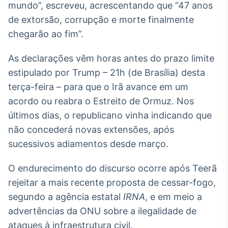
mundo”, escreveu, acrescentando que “47 anos
Broadcast
de extorsão, corrupção e morte finalmente
Ticker
Cotações e
chegarão ao fim”.
headlines de
notícias
As declarações vêm horas antes do prazo limite
estipulado por Trump – 21h (de Brasília) desta
Broadcast
terça-feira – para que o Irã avance em um
Widgets
acordo ou reabra o Estreito de Ormuz. Nos
Componentes
últimos dias, o republicano vinha indicando que
para conteúdos e
funcionalidades
não concederá novas extensões, após
sucessivos adiamentos desde março.
Broadcast
O endurecimento do discurso ocorre após Teerã
Wallboard
rejeitar a mais recente proposta de cessar-fogo,
Conteúdos e
dados para
segundo a agência estatal
IRNA
, e em meio a
displays e telas
advertências da ONU sobre a ilegalidade de
ataques à infraestrutura civil.