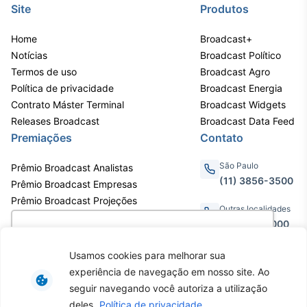
Site
Produtos
Tokenização
de ativos
Home
Broadcast+
Em breve
Notícias
Broadcast Político
Termos de uso
Broadcast Agro
Política de privacidade
Broadcast Energia
Contrato Máster Terminal
Broadcast Widgets
Releases Broadcast
Crédito
Broadcast Data Feed
Premiações
Contato
Em breve
São Paulo
Prêmio Broadcast Analistas
(11) 3856-3500
Prêmio Broadcast Empresas
Prêmio Broadcast Projeções
Outras localidades
0800.011.3000
Utilizamos cookies para oferecer melhor
experiência, melhorar o desempenho, analisar
Usamos cookies para melhorar sua
como você interage em nosso site e
experiência de navegação em nosso site. Ao
personalizar conteúdo. Ao utilizar este site, você
Av. Eng. Caetano Álvares, 55 - 3º e
seguir navegando você autoriza a utilização
6º andar, Bairro do Limão, São
concorda com o uso de cookies.
Saiba mais
deles.
Política de privacidade