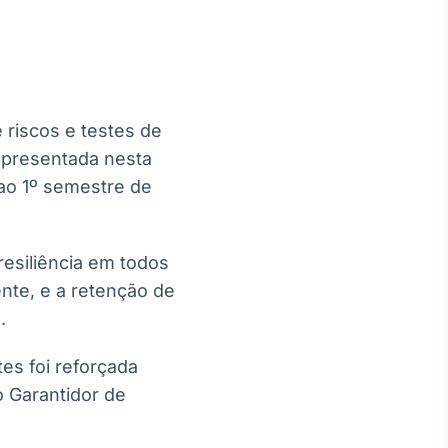
 riscos e testes de
Crédito
 apresentada nesta
Em breve
e ao 1º semestre de
resiliência em todos
ente, e a retenção de
.
tes foi reforçada
 Garantidor de