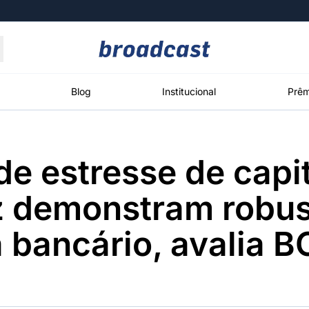
Moedas
Commodities
Blog
Institucional
Prêm
de estresse de capit
roadcast
Content
ções
Broadcast
Broadcast
Broadcast
z demonstram robus
Político
Energia
White Label
Os bastidores da
O setor de
Plataforma para
 bancário, avalia B
política em
energia elétrica
conteúdos
tempo real
no Brasil
personalizados
Broadcast
Broadcast
Broadcast
Broadcast