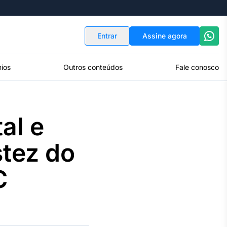
Indicadores
Conversor de Moedas
Entrar
Assine agora
ios
Outros conteúdos
Fale conosco
al e
tez do
C