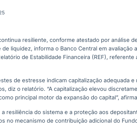
Ticker
Widgets
Wallboard
Curadoria
Cotações e
Componentes
Conteúdos e
Curadoria de
25
headlines de
para conteúdos e
dados para
conteúdos
notícias
funcionalidades
displays e telas
noticiosos
ontinua resiliente, conforme atestado por análise de
IA
BroadFast
Gestão de
Tokenização
e de liquidez, informa o Banco Central em avaliação
Investimentos
de ativos
Em breve
Em breve
 Relatório de Estabilidade Financeira (REF), referent
Em breve
Em breve
estes de estresse indicam capitalização adequada e 
s, diz o relatório. “A capitalização elevou discretam
omo principal motor da expansão do capital”, afirma
 a resiliência do sistema e a proteção aos depositan
s no mecanismo de contribuição adicional do Fundo