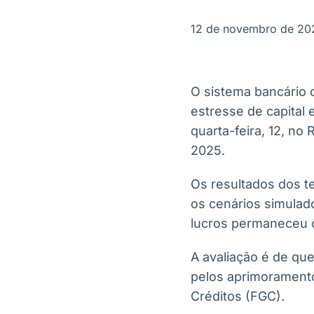
OTC
Datafeed
Plataforma para
APIs para
12 de novembro de 20
negociação de
integração de
ativos
conteúdos e
Soluções de
dados
Tecnologia
O sistema bancário c
Broadcast
Broadcast
estresse de capital 
Radar
Fundos
quarta-feira, 12, no
Monitoramento
A melhor
inteligente de
plataforma para
2025.
notícias e
analisar fundos
conteúdos
de investimento
Os resultados dos t
no Brasil
os cenários simulado
lucros permaneceu c
A avaliação é de que
pelos aprimoramento
Créditos (FGC).