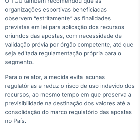
O TCU também recomendou que as
Broadcast
organizações esportivas beneficiadas
Curadoria
observem “estritamente” as finalidades
Curadoria de
conteúdos
previstas em lei para aplicação dos recursos
noticiosos
Soluções de
oriundos das apostas, com necessidade de
Tecnologia
validação prévia por órgão competente, até que
seja editada regulamentação própria para o
Broadcast
segmento.
Radar
Monitoramento
inteligente de
Para o relator, a medida evita lacunas
notícias e
regulatórias e reduz o risco de uso indevido dos
conteúdos
recursos, ao mesmo tempo em que preserva a
Broadcast
previsibilidade na destinação dos valores até a
Fundos
consolidação do marco regulatório das apostas
A melhor
no País.
plataforma para
analisar fundos
de investimento
no Brasil