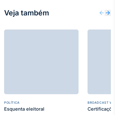
IA
Veja também
Em breve
BroadFast
Em breve
Gestão de
Investimentos
Em breve
POLÍTICA
BROADCAST WE
Esquenta eleitoral
Certificaçõ