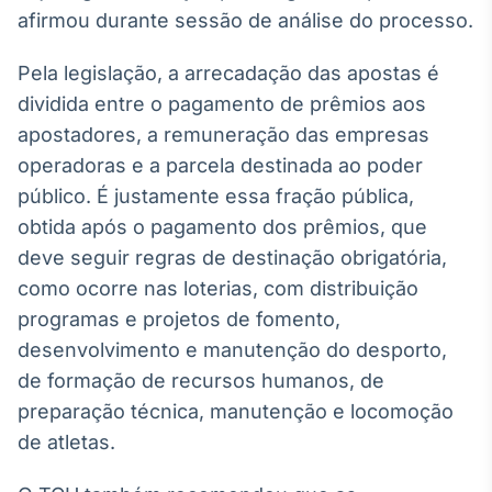
Broadcast
afirmou durante sessão de análise do processo.
Ticker
Cotações e
Pela legislação, a arrecadação das apostas é
headlines de
dividida entre o pagamento de prêmios aos
notícias
apostadores, a remuneração das empresas
operadoras e a parcela destinada ao poder
Broadcast
público. É justamente essa fração pública,
Widgets
obtida após o pagamento dos prêmios, que
Componentes
para conteúdos e
deve seguir regras de destinação obrigatória,
funcionalidades
como ocorre nas loterias, com distribuição
programas e projetos de fomento,
Broadcast
desenvolvimento e manutenção do desporto,
Wallboard
de formação de recursos humanos, de
Conteúdos e
preparação técnica, manutenção e locomoção
dados para
displays e telas
de atletas.