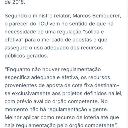
Broadcast
de 2018.
White Label
Segundo o ministro relator, Marcos Bemquerer,
Plataforma para
conteúdos
o parecer do TCU vem no sentido de que há
personalizados
Soluções de Dados
necessidade de uma regulação “sólida e
e Conteúdos
efetiva” para o mercado de apostas e que
Broadcast
assegure o uso adequado dos recursos
OTC
públicos gerados.
Plataforma para
negociação de
“Enquanto não houver regulamentação
ativos
específica adequada e efetiva, os recursos
provenientes de aposta de cota fixa destinam-
Broadcast
se exclusivamente aos projetos definidos na lei,
Datafeed
com prévio aval do órgão competente. No
APIs para
integração de
momento não há regulamentação vigente.
conteúdos e
Melhor aplicar como recurso de loteria até que
dados
haja regulamentação pelo órgão competente”,