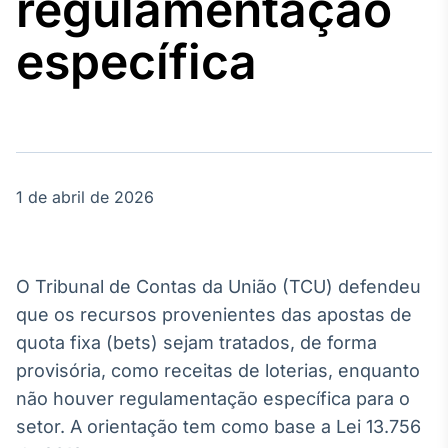
regulamentação
Broadcast
Agro
específica
Tudo sobre o
agronegócio
Broadcast
Político
1 de abril de 2026
Os bastidores da
política em
tempo real
O Tribunal de Contas da União (TCU) defendeu
Broadcast
que os recursos provenientes das apostas de
Energia
quota fixa (bets) sejam tratados, de forma
O setor de
provisória, como receitas de loterias, enquanto
energia elétrica
no Brasil
não houver regulamentação específica para o
setor. A orientação tem como base a Lei 13.756