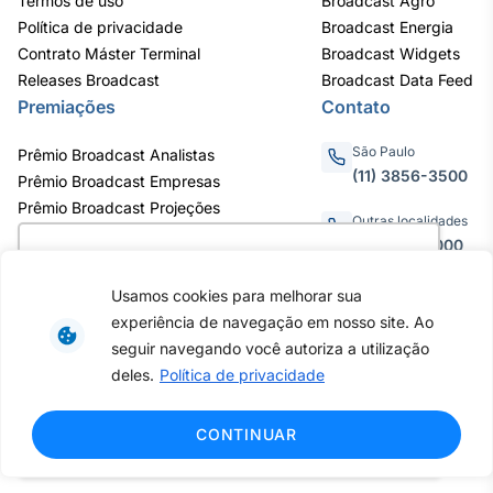
Termos de uso
Broadcast Agro
Política de privacidade
Broadcast Energia
Contrato Máster Terminal
Broadcast Widgets
Releases Broadcast
Broadcast Data Feed
Premiações
Contato
São Paulo
Prêmio Broadcast Analistas
(11) 3856-3500
Prêmio Broadcast Empresas
Prêmio Broadcast Projeções
Outras localidades
0800.011.3000
Utilizamos cookies para oferecer melhor
experiência, melhorar o desempenho, analisar
Usamos cookies para melhorar sua
como você interage em nosso site e
experiência de navegação em nosso site. Ao
personalizar conteúdo. Ao utilizar este site, você
Av. Eng. Caetano Álvares, 55 - 3º e
seguir navegando você autoriza a utilização
6º andar, Bairro do Limão, São
concorda com o uso de cookies.
Saiba mais
deles.
Política de privacidade
Paulo / SP, CEP 02598-900 -
CNPJ: 62.652.961/0001-38
Copyright © 2026 - Todos os
Ok, entendi!
CONTINUAR
direitos reservados ao Broadcast |
Agência Estado.