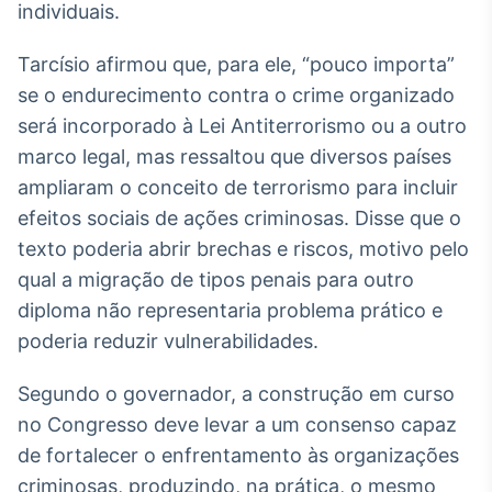
individuais.
Broadcast
Curadoria
Tarcísio afirmou que, para ele, “pouco importa”
Curadoria de
conteúdos
se o endurecimento contra o crime organizado
noticiosos
Soluções de
será incorporado à Lei Antiterrorismo ou a outro
Tecnologia
marco legal, mas ressaltou que diversos países
ampliaram o conceito de terrorismo para incluir
Broadcast
efeitos sociais de ações criminosas. Disse que o
Radar
Monitoramento
texto poderia abrir brechas e riscos, motivo pelo
inteligente de
qual a migração de tipos penais para outro
notícias e
conteúdos
diploma não representaria problema prático e
poderia reduzir vulnerabilidades.
Broadcast
Fundos
Segundo o governador, a construção em curso
A melhor
no Congresso deve levar a um consenso capaz
plataforma para
analisar fundos
de fortalecer o enfrentamento às organizações
de investimento
criminosas, produzindo, na prática, o mesmo
no Brasil