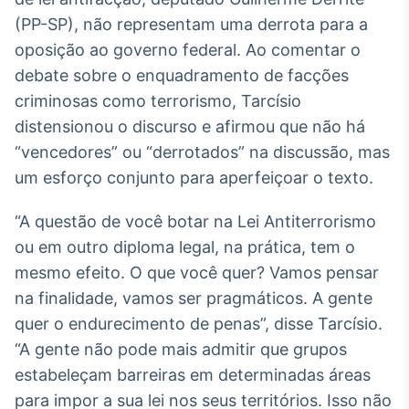
Broadcast
(PP-SP), não representam uma derrota para a
White Label
oposição ao governo federal. Ao comentar o
Plataforma para
conteúdos
debate sobre o enquadramento de facções
personalizados
Soluções de Dados
criminosas como terrorismo, Tarcísio
e Conteúdos
distensionou o discurso e afirmou que não há
Broadcast
“vencedores” ou “derrotados” na discussão, mas
OTC
um esforço conjunto para aperfeiçoar o texto.
Plataforma para
negociação de
“A questão de você botar na Lei Antiterrorismo
ativos
ou em outro diploma legal, na prática, tem o
mesmo efeito. O que você quer? Vamos pensar
Broadcast
na finalidade, vamos ser pragmáticos. A gente
Datafeed
quer o endurecimento de penas”, disse Tarcísio.
APIs para
integração de
“A gente não pode mais admitir que grupos
conteúdos e
estabeleçam barreiras em determinadas áreas
dados
para impor a sua lei nos seus territórios. Isso não