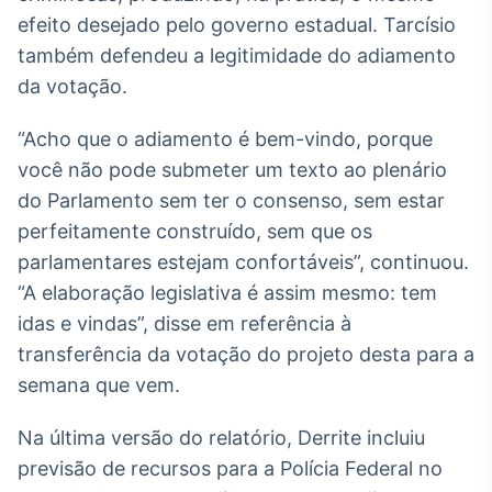
efeito desejado pelo governo estadual. Tarcísio
IA
também defendeu a legitimidade do adiamento
Em breve
da votação.
“Acho que o adiamento é bem-vindo, porque
você não pode submeter um texto ao plenário
BroadFast
do Parlamento sem ter o consenso, sem estar
Em breve
perfeitamente construído, sem que os
parlamentares estejam confortáveis”, continuou.
“A elaboração legislativa é assim mesmo: tem
idas e vindas”, disse em referência à
transferência da votação do projeto desta para a
Gestão de
semana que vem.
Investimentos
Em breve
Na última versão do relatório, Derrite incluiu
previsão de recursos para a Polícia Federal no