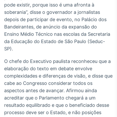
Broadcast
pode existir, porque isso é uma afronta à
Ticker
soberania”, disse o governador a jornalistas
Cotações e
depois de participar de evento, no Palácio dos
headlines de
notícias
Bandeirantes, de anúncio da expansão do
Ensino Médio Técnico nas escolas da Secretaria
da Educação do Estado de São Paulo (Seduc-
Broadcast
SP).
Widgets
Componentes
para conteúdos e
O chefe do Executivo paulista reconheceu que a
funcionalidades
elaboração do texto em debate envolve
complexidades e diferenças de visão, e disse que
Broadcast
cabe ao Congresso considerar todos os
Wallboard
aspectos antes de avançar. Afirmou ainda
Conteúdos e
acreditar que o Parlamento chegará a um
dados para
displays e telas
resultado equilibrado e que o beneficiado desse
processo deve ser o Estado, e não posições