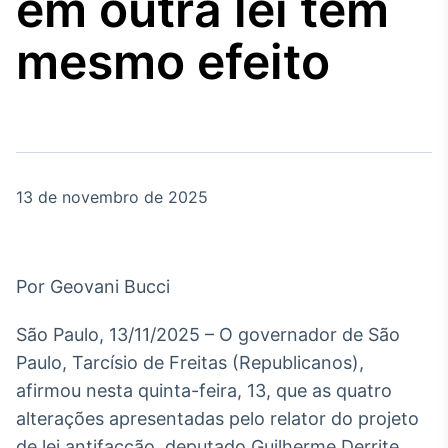
em outra lei tem
Broadcast
Agro
mesmo efeito
Tudo sobre o
agronegócio
Broadcast
Político
13 de novembro de 2025
Os bastidores da
política em tempo
real
Por Geovani Bucci
Broadcast
Energia
São Paulo, 13/11/2025 – O governador de São
O setor de
Paulo, Tarcísio de Freitas (Republicanos),
energia elétrica
no Brasil
afirmou nesta quinta-feira, 13, que as quatro
alterações apresentadas pelo relator do projeto
de lei antifacção, deputado Guilherme Derrite