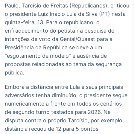
Broadcast
Paulo, Tarcísio de Freitas (Republicanos), criticou
White Label
o presidente Luiz Inácio Lula da Silva (PT) nesta
Plataforma para
conteúdos
quinta-feira, 13. Para o republicano, o
personalizados
Soluções de Dados
enfraquecimento do petista na pesquisa de
e Conteúdos
intenções de voto da Genial/Quaest para a
Presidência da República se deve a um
Broadcast
“esgotamento de modelo” e ausência de
OTC
Plataforma para
propostas relacionadas ao tema da segurança
negociação de
pública.
ativos
Embora a distância entre Lula e seus principais
Broadcast
adversários tenha diminuído, o presidente segue
Datafeed
numericamente à frente em todos os cenários
APIs para
de segundo turno testados para 2026. Na
integração de
conteúdos e
disputa contra o próprio Tarcísio, por exemplo,
dados
distância recuou de 12 para 5 pontos