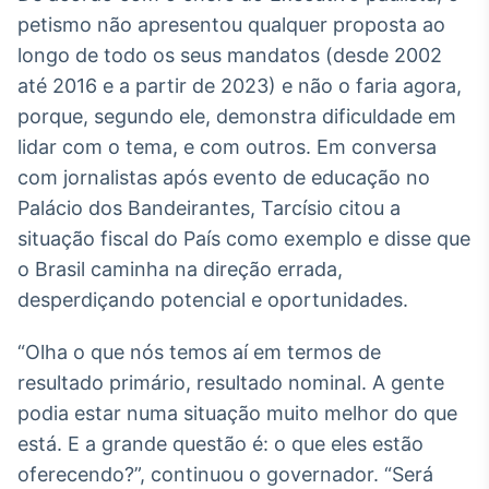
Broadcast
petismo não apresentou qualquer proposta ao
Curadoria
longo de todo os seus mandatos (desde 2002
Curadoria de
até 2016 e a partir de 2023) e não o faria agora,
conteúdos
noticiosos
porque, segundo ele, demonstra dificuldade em
Soluções de
lidar com o tema, e com outros. Em conversa
Tecnologia
com jornalistas após evento de educação no
Broadcast
Palácio dos Bandeirantes, Tarcísio citou a
Radar
situação fiscal do País como exemplo e disse que
Monitoramento
inteligente de
o Brasil caminha na direção errada,
notícias e
desperdiçando potencial e oportunidades.
conteúdos
“Olha o que nós temos aí em termos de
Broadcast
Fundos
resultado primário, resultado nominal. A gente
A melhor
podia estar numa situação muito melhor do que
plataforma para
está. E a grande questão é: o que eles estão
analisar fundos
de investimento
oferecendo?”, continuou o governador. “Será
no Brasil