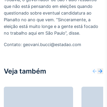
que não está pensando em eleições quando
Tokenização
de ativos
questionado sobre eventual candidatura ao
Em breve
Planalto no ano que vem. “Sinceramente, a
eleição está muito longe e a gente está focado
no trabalho aqui em São Paulo”, disse.
Crédito
Contato: geovani.bucci@estadao.com
Em breve
Veja também