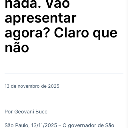
nada. Vão
Broadcast
Agro
apresentar
Tudo sobre o
agronegócio
agora? Claro que
não
Broadcast
Político
Os bastidores da
política em tempo
real
13 de novembro de 2025
Broadcast
Energia
O setor de
energia elétrica
no Brasil
Por Geovani Bucci
São Paulo, 13/11/2025 – O governador de São