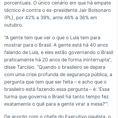
porcentuais. O único cenário em que há empate
Broadcast
técnico é contra o ex-presidente Jair Bolsonaro
Ticker
Cotações e
(PL), por 42% a 39%, ante 46% a 36% em
headlines de
outubro.
notícias
“A gente tem que ver o que o Lula tem para
Broadcast
mostrar para o Brasil. A gente está há 40 anos
Widgets
falando de Lula, e eles estão governando o Brasil
Componentes
praticamente há 20 anos de forma ininterrupta”,
para conteúdos e
funcionalidades
disse Tarcísio. “Quando o brasileiro se depara
com uma crise profunda de segurança pública, a
pergunta que tem que ser feita – e acho que o
Broadcast
brasileiro está fazendo essa pergunta – é: ‘Essa
Wallboard
Conteúdos e
turma que governa o Brasil há tanto tempo fez
dados para
exatamente o quê para a gente virar a mesa?'”.
displays e telas
De acordo com o chefe do Executivo paulista, o