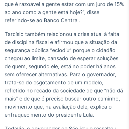
que é razoável a gente estar com um juro de 15%
IA
ao ano como a gente está hoje?”, disse
Em breve
referindo-se ao Banco Central.
Tarcísio também relacionou a crise atual à falta
de disciplina fiscal e afirmou que a situação da
segurança pública “eclodiu” porque o cidadão
BroadFast
chegou ao limite, cansado de esperar soluções
Em breve
de quem, segundo ele, está no poder há anos
sem oferecer alternativas. Para o governador,
trata-se do esgotamento de um modelo,
refletido no recado da sociedade de que “não dá
Gestão de
mais” e de que é preciso buscar outro caminho,
Investimentos
movimento que, na avaliação dele, explica o
Em breve
enfraquecimento do presidente Lula.
Todavia, o governador de São Paulo ressaltou