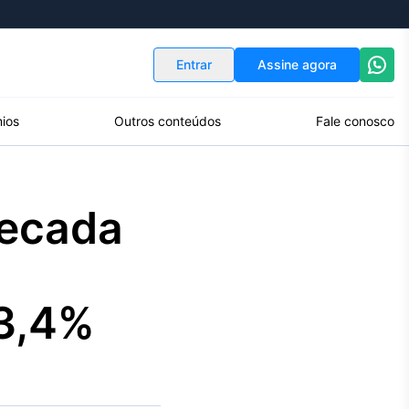
Indicadores
Conversor de Moedas
Entrar
Assine agora
ios
Outros conteúdos
Fale conosco
recada
 3,4%