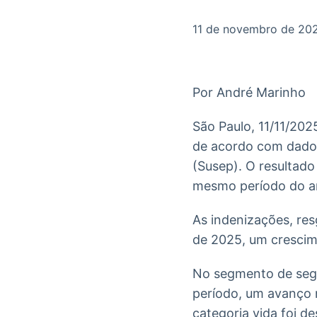
OTC
Datafeed
Plataforma para
APIs para
11 de novembro de 20
negociação de
integração de
ativos
conteúdos e
Soluções de
dados
Tecnologia
Por André Marinho
Broadcast
Broadcast
Radar
Fundos
São Paulo, 11/11/202
Monitoramento
A melhor
de acordo com dados
inteligente de
plataforma para
notícias e
analisar fundos
(Susep). O resultad
conteúdos
de investimento
mesmo período do a
no Brasil
As indenizações, re
de 2025, um crescim
No segmento de segu
período, um avanço 
categoria vida foi d