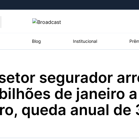
Moedas
Commodities
Blog
Institucional
Prêm
setor segurador ar
roadcast
Content
ções
Broadcast
Broadcast
Broadcast
bilhões de janeiro a
Político
Energia
White Label
Os bastidores da
O setor de
Plataforma para
o, queda anual de
política em tempo
energia elétrica
conteúdos
real
no Brasil
personalizados
Broadcast
Broadcast
Broadcast
Broadcast