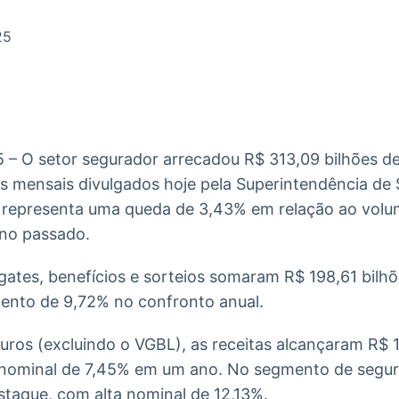
Ticker
Widgets
Wallboard
Curadoria
Cotações e
Componentes
Conteúdos e
Curadoria de
25
headlines de
para conteúdos e
dados para
conteúdos
notícias
funcionalidades
displays e telas
noticiosos
IA
BroadFast
Gestão de
Tokenização
Investimentos
de ativos
Em breve
Em breve
5 – O setor segurador arrecadou R$ 313,09 bilhões de
Em breve
Em breve
 mensais divulgados hoje pela Superintendência de 
o representa uma queda de 3,43% em relação ao vol
no passado.
sgates, benefícios e sorteios somaram R$ 198,61 bil
ento de 9,72% no confronto anual.
ros (excluindo o VGBL), as receitas alcançaram R$ 1
nominal de 7,45% em um ano. No segmento de segur
estaque, com alta nominal de 12,13%.