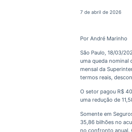
OTC
Datafeed
Plataforma para
APIs para
7 de abril de 2026
negociação de
integração de
ativos
conteúdos e
Soluções de
dados
Tecnologia
Por André Marinho
Broadcast
Broadcast
Radar
Fundos
São Paulo, 18/03/20
Monitoramento
A melhor
uma queda nominal d
inteligente de
plataforma para
notícias e
analisar fundos
mensal da Superinten
conteúdos
de investimento
termos reais, descont
no Brasil
O setor pagou R$ 40,
uma redução de 11,5
Somente em Seguros 
35,86 bilhões no ac
no confronto anual. 