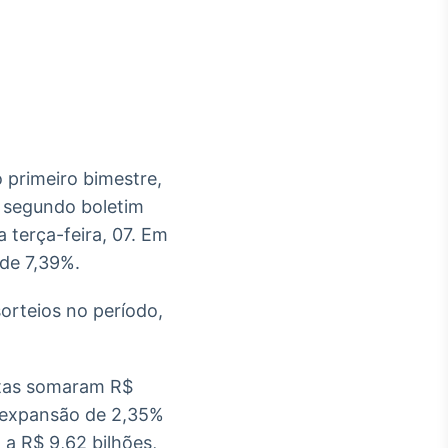
Crédito
Em breve
 primeiro bimestre,
 segundo boletim
 terça-feira, 07. Em
 de 7,39%.
orteios no período,
itas somaram R$
a expansão de 2,35%
 a R$ 9,62 bilhões,