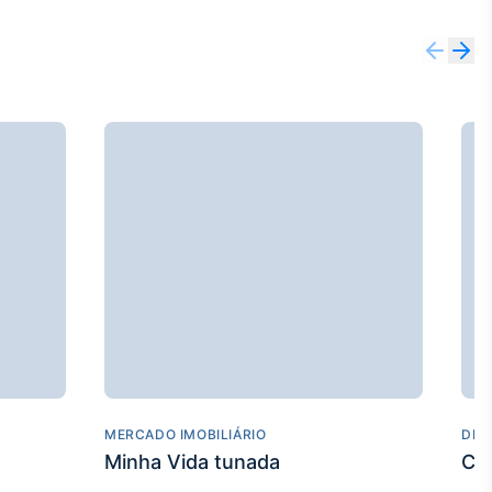
MERCADO IMOBILIÁRIO
DES
Minha Vida tunada
Co