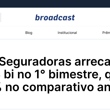
Moedas
Commodities
Blog
Institucional
Prêm
 Seguradoras arre
roadcast
Content
ções
Broadcast
Broadcast
Broadcast
 bi no 1° bimestre,
Político
Energia
White Label
Os bastidores da
O setor de
Plataforma para
 no comparativo an
política em tempo
energia elétrica
conteúdos
real
no Brasil
personalizados
Broadcast
Broadcast
Broadcast
Broadcast