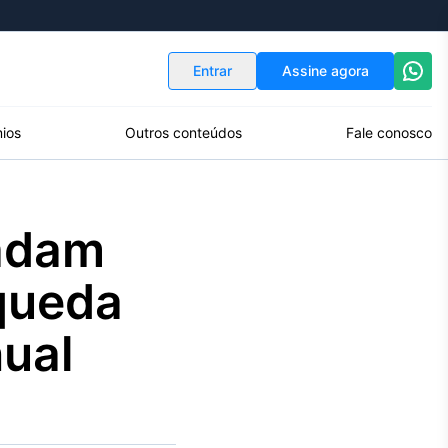
Indicadores
Conversor de Moedas
Entrar
Assine agora
ios
Outros conteúdos
Fale conosco
cadam
 queda
ual