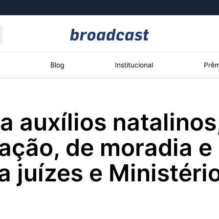
Moedas
Commodities
Blog
Institucional
Prêm
a auxílios natalinos
roadcast
Content
ções
Broadcast
Broadcast
Broadcast
ação, de moradia e
Político
Energia
White Label
Os bastidores da
O setor de
Plataforma para
a juízes e Ministéri
política em tempo
energia elétrica
conteúdos
real
no Brasil
personalizados
Broadcast
Broadcast
Broadcast
Broadcast