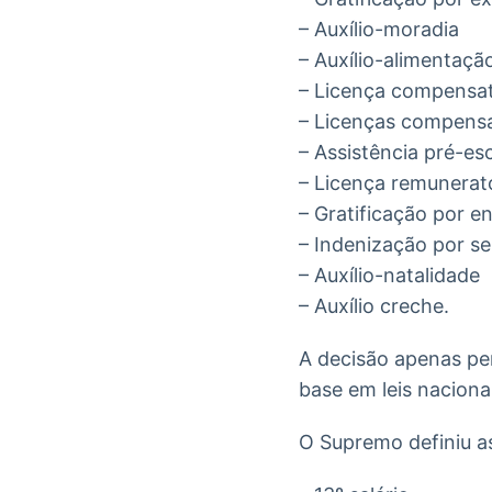
– Auxílio-moradia
– Auxílio-alimentaçã
– Licença compensató
– Licenças compensat
– Assistência pré-es
– Licença remunerató
– Gratificação por 
– Indenização por s
– Auxílio-natalidade
– Auxílio creche.
A decisão apenas pe
base em leis nacion
O Supremo definiu as