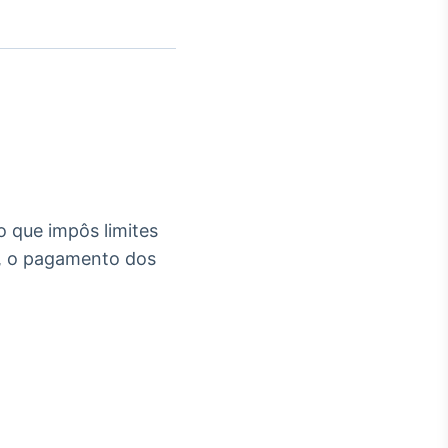
Crédito
Em breve
o que impôs limites
P), o pagamento dos