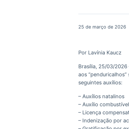
OTC
Datafeed
Plataforma para
APIs para
negociação de
integração de
ativos
conteúdos e
Soluções de
dados
25 de março de 2026
Tecnologia
Broadcast
Broadcast
Radar
Fundos
Por Lavínia Kaucz
Monitoramento
A melhor
inteligente de
plataforma para
notícias e
Brasília, 25/03/2026
analisar fundos
conteúdos
de investimento
aos “penduricalhos” 
no Brasil
seguintes auxílios:
– Auxílios natalinos
– Auxílio combustível
– Licença compensat
– Indenização por a
– Gratificação por ex