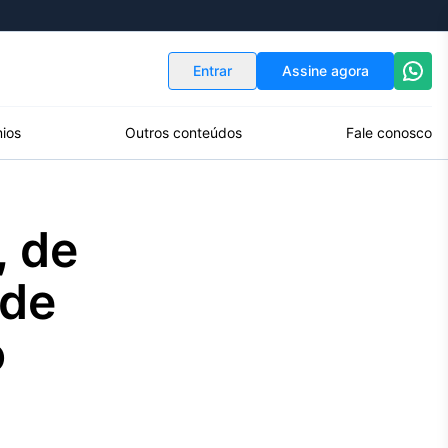
Indicadores
Conversor de Moedas
Entrar
Assine agora
ios
Outros conteúdos
Fale conosco
, de
 de
o