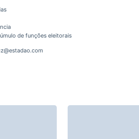
ias
ncia
cúmulo de funções eleitorais
aucz@estadao.com