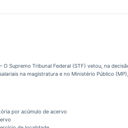
Ticker
Widgets
Wallboard
Curadoria
Cotações e
Componentes
Conteúdos e
Curadoria de
headlines de
para conteúdos e
dados para
conteúdos
notícias
funcionalidades
displays e telas
noticiosos
IA
BroadFast
Gestão de
Tokenização
Investimentos
de ativos
Em breve
Em breve
Em breve
Em breve
 – O Supremo Tribunal Federal (STF) vetou, na decisã
salariais na magistratura e no Ministério Público (M
ória por acúmulo de acervo
cervo
ercício de localidade