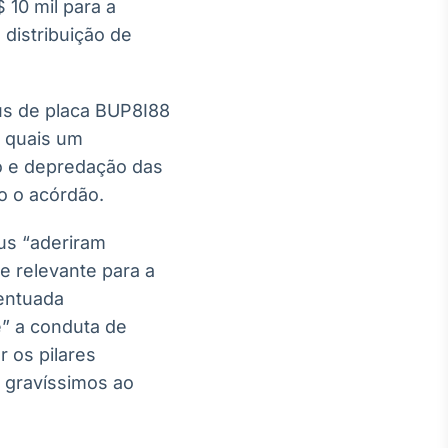
10 mil para a
 distribuição de
us de placa BUP8I88
s quais um
ão e depredação das
o o acórdão.
us “aderiram
e relevante para a
centuada
” a conduta de
r os pilares
s gravíssimos ao