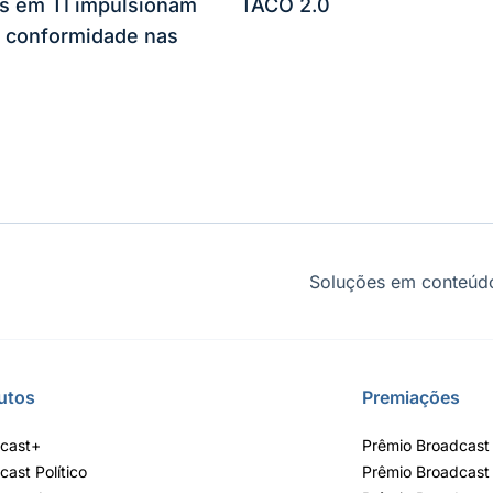
es em TI impulsionam
TACO 2.0
 conformidade nas
Soluções em conteúdo
utos
Premiações
cast+
Prêmio Broadcast 
cast Político
Prêmio Broadcast