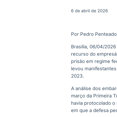
OTC
Datafeed
Plataforma para
APIs para
6 de abril de 2026
negociação de
integração de
ativos
conteúdos e
Soluções de
dados
Tecnologia
Por Pedro Penteado
Broadcast
Broadcast
Radar
Fundos
Brasília, 06/04/2026
Monitoramento
A melhor
recurso do empresár
inteligente de
plataforma para
notícias e
analisar fundos
prisão em regime fe
conteúdos
de investimento
levou manifestantes 
no Brasil
2023.
A análise dos embarg
março da Primeira T
havia protocolado o
em que a defesa ped