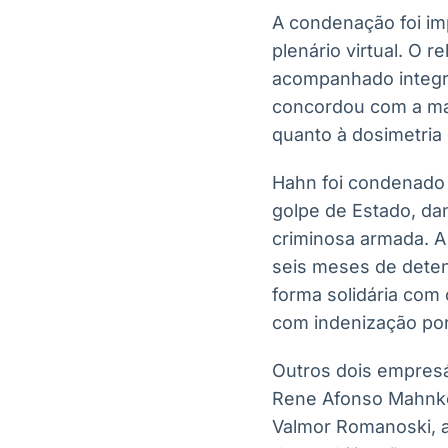
A condenação foi im
plenário virtual. O 
acompanhado integra
concordou com a mate
quanto à dosimetria 
Hahn foi condenado p
golpe de Estado, da
criminosa armada. A
seis meses de deten
forma solidária com 
com indenização por
Outros dois empres
Rene Afonso Mahnke,
Valmor Romanoski, a