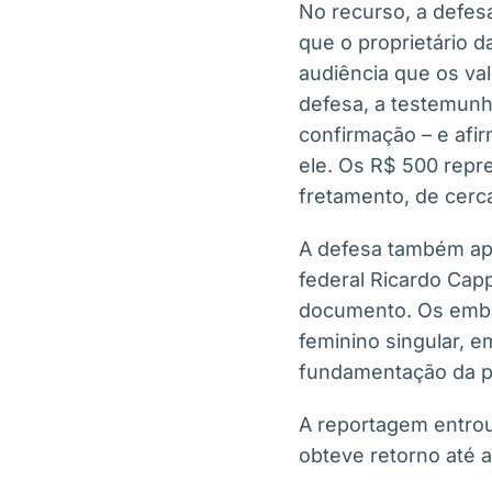
No recurso, a defes
que o proprietário d
audiência que os va
defesa, a testemunh
confirmação – e af
ele. Os R$ 500 repr
fretamento, de cerca
A defesa também apo
federal Ricardo Cap
documento. Os emba
feminino singular, e
fundamentação da pe
A reportagem entrou
obteve retorno até a