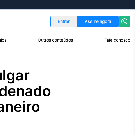
Indicadores
Conversor de Moedas
Entrar
Assine agora
ios
Outros conteúdos
Fale conosco
ulgar
ndenado
aneiro