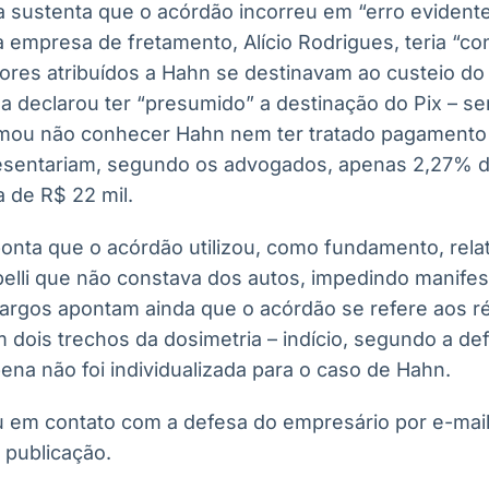
a sustenta que o acórdão incorreu em “erro evidente
a empresa de fretamento, Alício Rodrigues, teria “c
lores atribuídos a Hahn se destinavam ao custeio d
a declarou ter “presumido” a destinação do Pix – 
irmou não conhecer Hahn nem ter tratado pagament
esentariam, segundo os advogados, apenas 2,27% do
 de R$ 22 mil.
nta que o acórdão utilizou, como fundamento, relat
pelli que não constava dos autos, impedindo manife
rgos apontam ainda que o acórdão se refere aos ré
m dois trechos da dosimetria – indício, segundo a de
na não foi individualizada para o caso de Hahn.
 em contato com a defesa do empresário por e-mail
 publicação.