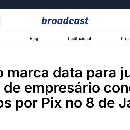
Moedas
Commodities
Blog
Institucional
Prêm
 marca data para j
roadcast
Content
ções
Broadcast
Broadcast
Broadcast
o de empresário co
Político
Energia
White Label
Os bastidores da
O setor de
Plataforma para
os por Pix no 8 de J
política em
energia elétrica
conteúdos
tempo real
no Brasil
personalizados
Broadcast
Broadcast
Broadcast
Broadcast