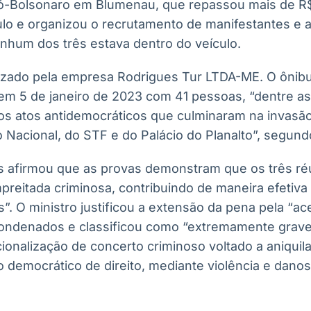
ó-Bolsonaro em Blumenau, que repassou mais de R$ 
lo e organizou o recrutamento de manifestantes e a
nhum dos três estava dentro do veículo.
alizado pela empresa Rodrigues Tur LTDA-ME. O ônib
em 5 de janeiro de 2023 com 41 pessoas, “dentre a
 dos atos antidemocráticos que culminaram na invas
Nacional, do STF e do Palácio do Planalto”, segund
 afirmou que as provas demonstram que os três ré
reitada criminosa, contribuindo de maneira efetiva 
”. O ministro justificou a extensão da pena pela “a
condenados e classificou como “extremamente grave
cionalização de concerto criminoso voltado a aniquila
o democrático de direito, mediante violência e dano