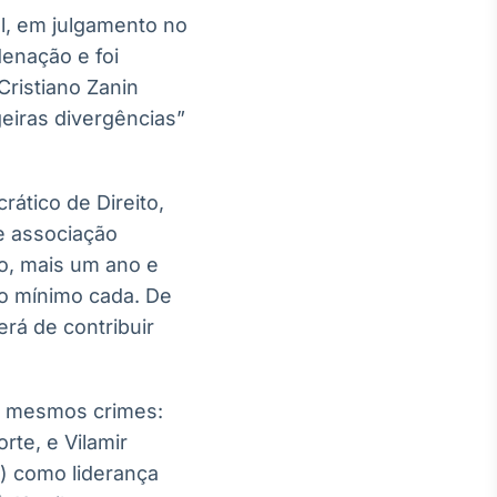
l, em julgamento no
denação e foi
Cristiano Zanin
geiras divergências”
ático de Direito,
e associação
ão, mais um ano e
io mínimo cada. De
erá de contribuir
s mesmos crimes:
te, e Vilamir
) como liderança