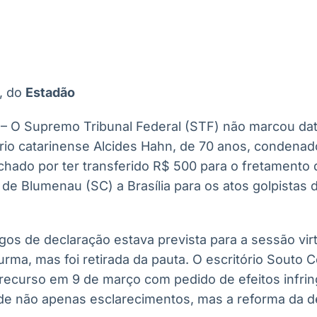
Ticker
Widgets
Wallboard
Curadoria
Cotações e
Componentes
Conteúdos e
Curadoria de
headlines de
para conteúdos e
dados para
conteúdos
notícias
funcionalidades
displays e telas
noticiosos
, do
Estadão
IA
BroadFast
Gestão de
Tokenização
Investimentos
de ativos
Em breve
Em breve
 – O Supremo Tribunal Federal (STF) não marcou data
Em breve
Em breve
io catarinense Alcides Hahn, de 70 anos, condenad
chado por ter transferido R$ 500 para o fretamento
de Blumenau (SC) a Brasília para os atos golpistas 
os de declaração estava prevista para a sessão virt
urma, mas foi retirada da pauta. O escritório Souto
 recurso em 9 de março com pedido de efeitos infri
e não apenas esclarecimentos, mas a reforma da d