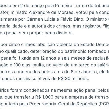
posta em 2 de março pela Primeira Turma do tribuna
relator, ministro Alexandre de Moraes, votou pela con
lmente por Cármen Lúcia e Flávio Dino. O ministro 
rialidade e a autoria dos crimes, mas registrou “li
da pena, sem propor pena distinta.
or cinco crimes: abolição violenta do Estado Democr
no qualificado, deterioração do patrimônio tombado 
 pena foi fixada em 12 anos e seis meses de reclus
ção e 100 dias-multa, no valor de um terço do salár
outros condenados pelos atos do 8 de Janeiro, ele t
 danos morais coletivos de R$ 30 milhões.
ários foram condenados na mesma ação penal pelo
 que transferiu R$ 1.000 para a empresa de transpor
pontado pela Procuradoria-Geral da República (PGR