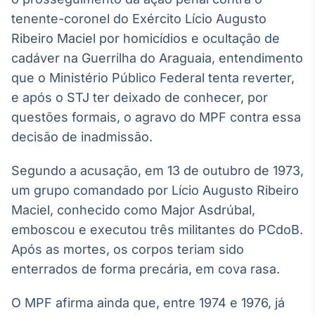
Broadcast
tenente-coronel do Exército Lício Augusto
Curadoria
Ribeiro Maciel por homicídios e ocultação de
Curadoria de
cadáver na Guerrilha do Araguaia, entendimento
conteúdos
noticiosos
Soluções de
que o Ministério Público Federal tenta reverter,
Tecnologia
e após o STJ ter deixado de conhecer, por
questões formais, o agravo do MPF contra essa
Broadcast
decisão de inadmissão.
Radar
Monitoramento
Segundo a acusação, em 13 de outubro de 1973,
inteligente de
notícias e
um grupo comandado por Lício Augusto Ribeiro
conteúdos
Maciel, conhecido como Major Asdrúbal,
Broadcast
emboscou e executou três militantes do PCdoB.
Fundos
Após as mortes, os corpos teriam sido
A melhor
enterrados de forma precária, em cova rasa.
plataforma para
analisar fundos
de investimento
O MPF afirma ainda que, entre 1974 e 1976, já
no Brasil