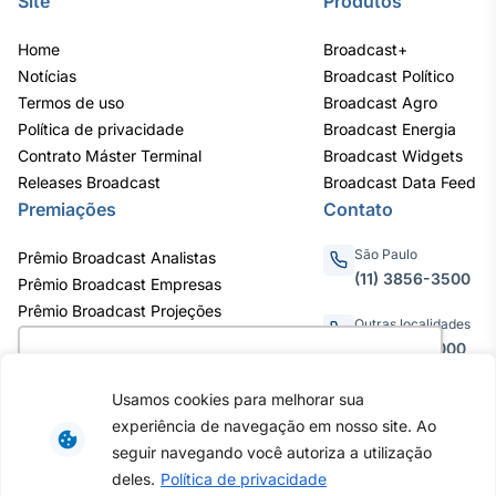
Site
Produtos
Home
Broadcast+
Notícias
Broadcast Político
Termos de uso
Broadcast Agro
Política de privacidade
Broadcast Energia
Contrato Máster Terminal
Broadcast Widgets
Releases Broadcast
Broadcast Data Feed
Premiações
Contato
São Paulo
Prêmio Broadcast Analistas
(11) 3856-3500
Prêmio Broadcast Empresas
Prêmio Broadcast Projeções
Outras localidades
0800.011.3000
Utilizamos cookies para oferecer melhor
experiência, melhorar o desempenho, analisar
Usamos cookies para melhorar sua
como você interage em nosso site e
experiência de navegação em nosso site. Ao
personalizar conteúdo. Ao utilizar este site, você
Av. Eng. Caetano Álvares, 55 - 3º e
seguir navegando você autoriza a utilização
6º andar, Bairro do Limão, São
concorda com o uso de cookies.
Saiba mais
deles.
Política de privacidade
Paulo / SP, CEP 02598-900 -