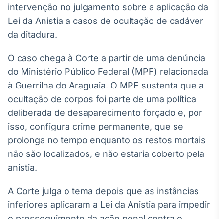
intervenção no julgamento sobre a aplicação da
Broadcast
Ticker
Lei da Anistia a casos de ocultação de cadáver
Cotações e
da ditadura.
headlines de
notícias
O caso chega à Corte a partir de uma denúncia
do Ministério Público Federal (MPF) relacionada
Broadcast
à Guerrilha do Araguaia. O MPF sustenta que a
Widgets
ocultação de corpos foi parte de uma política
Componentes
deliberada de desaparecimento forçado e, por
para conteúdos e
funcionalidades
isso, configura crime permanente, que se
prolonga no tempo enquanto os restos mortais
não são localizados, e não estaria coberto pela
Broadcast
Wallboard
anistia.
Conteúdos e
dados para
A Corte julga o tema depois que as instâncias
displays e telas
inferiores aplicaram a Lei da Anistia para impedir
o prosseguimento da ação penal contra o