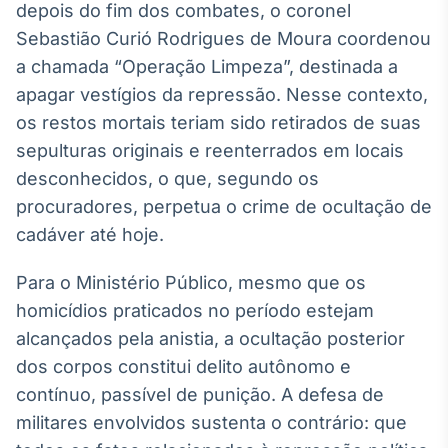
depois do fim dos combates, o coronel
IA
Sebastião Curió Rodrigues de Moura coordenou
Em breve
a chamada “Operação Limpeza”, destinada a
apagar vestígios da repressão. Nesse contexto,
os restos mortais teriam sido retirados de suas
sepulturas originais e reenterrados em locais
BroadFast
desconhecidos, o que, segundo os
Em breve
procuradores, perpetua o crime de ocultação de
cadáver até hoje.
Para o Ministério Público, mesmo que os
homicídios praticados no período estejam
Gestão de
alcançados pela anistia, a ocultação posterior
Investimentos
dos corpos constitui delito autônomo e
Em breve
contínuo, passível de punição. A defesa de
militares envolvidos sustenta o contrário: que