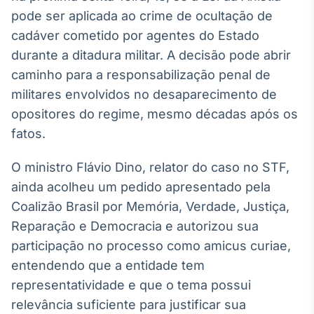
Broadcast
pode ser aplicada ao crime de ocultação de
White Label
cadáver cometido por agentes do Estado
Plataforma para
conteúdos
durante a ditadura militar. A decisão pode abrir
personalizados
Soluções de Dados
caminho para a responsabilização penal de
e Conteúdos
militares envolvidos no desaparecimento de
opositores do regime, mesmo décadas após os
Broadcast
OTC
fatos.
Plataforma para
negociação de
O ministro Flávio Dino, relator do caso no STF,
ativos
ainda acolheu um pedido apresentado pela
Coalizão Brasil por Memória, Verdade, Justiça,
Broadcast
Reparação e Democracia e autorizou sua
Datafeed
participação no processo como amicus curiae,
APIs para
entendendo que a entidade tem
integração de
conteúdos e
representatividade e que o tema possui
dados
relevância suficiente para justificar sua