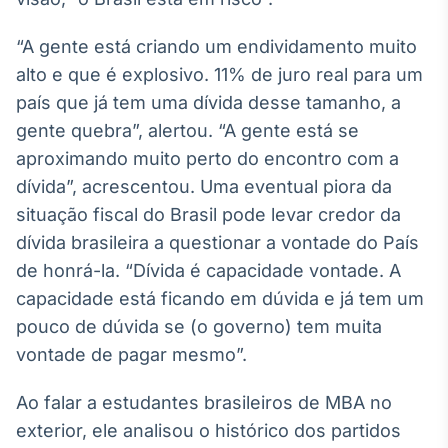
Broadcast
Curadoria
“A gente está criando um endividamento muito
Curadoria de
alto e que é explosivo. 11% de juro real para um
conteúdos
país que já tem uma dívida desse tamanho, a
noticiosos
Soluções de
gente quebra”, alertou. “A gente está se
Tecnologia
aproximando muito perto do encontro com a
Broadcast
dívida”, acrescentou. Uma eventual piora da
Radar
situação fiscal do Brasil pode levar credor da
Monitoramento
dívida brasileira a questionar a vontade do País
inteligente de
notícias e
de honrá-la. “Dívida é capacidade vontade. A
conteúdos
capacidade está ficando em dúvida e já tem um
Broadcast
pouco de dúvida se (o governo) tem muita
Fundos
vontade de pagar mesmo”.
A melhor
plataforma para
Ao falar a estudantes brasileiros de MBA no
analisar fundos
de investimento
exterior, ele analisou o histórico dos partidos
no Brasil