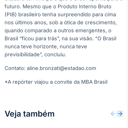
futuro. Mesmo que o Produto Interno Bruto
Tokenização
(PIB) brasileiro tenha surpreendido para cima
de ativos
nos últimos anos, sob a ótica de crescimento,
Em breve
quando comparado a outros emergentes, o
Brasil “ficou para trás”, na sua visão. “O Brasil
nunca teve horizonte, nunca teve
Crédito
previsibilidade”, concluiu.
Em breve
Contato: aline.bronzati@estadao.com
*A repórter viajou a convite da MBA Brasil
Veja também