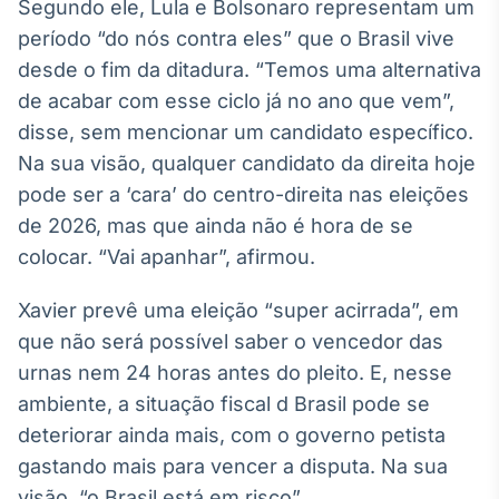
Segundo ele, Lula e Bolsonaro representam um
Broadcast
período “do nós contra eles” que o Brasil vive
Ticker
desde o fim da ditadura. “Temos uma alternativa
Cotações e
headlines de
de acabar com esse ciclo já no ano que vem”,
notícias
disse, sem mencionar um candidato específico.
Na sua visão, qualquer candidato da direita hoje
Broadcast
pode ser a ‘cara’ do centro-direita nas eleições
Widgets
de 2026, mas que ainda não é hora de se
Componentes
colocar. “Vai apanhar”, afirmou.
para conteúdos e
funcionalidades
Xavier prevê uma eleição “super acirrada”, em
que não será possível saber o vencedor das
Broadcast
urnas nem 24 horas antes do pleito. E, nesse
Wallboard
ambiente, a situação fiscal d Brasil pode se
Conteúdos e
dados para
deteriorar ainda mais, com o governo petista
displays e telas
gastando mais para vencer a disputa. Na sua
visão, “o Brasil está em risco”.