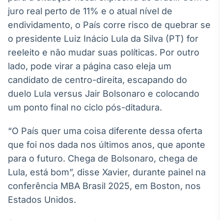
Broadcast
juro real perto de 11% e o atual nível de
White Label
endividamento, o País corre risco de quebrar se
Plataforma para
conteúdos
o presidente Luiz Inácio Lula da Silva (PT) for
personalizados
Soluções de Dados
reeleito e não mudar suas políticas. Por outro
e Conteúdos
lado, pode virar a página caso eleja um
candidato de centro-direita, escapando do
Broadcast
OTC
duelo Lula versus Jair Bolsonaro e colocando
Plataforma para
um ponto final no ciclo pós-ditadura.
negociação de
ativos
“O País quer uma coisa diferente dessa oferta
que foi nos dada nos últimos anos, que aponte
Broadcast
para o futuro. Chega de Bolsonaro, chega de
Datafeed
Lula, está bom”, disse Xavier, durante painel na
APIs para
conferência MBA Brasil 2025, em Boston, nos
integração de
conteúdos e
Estados Unidos.
dados