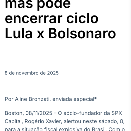
mas pode
Broadcast
Agro
encerrar ciclo
Tudo sobre o
agronegócio
Lula x Bolsonaro
Broadcast
Político
Os bastidores da
política em
tempo real
8 de novembro de 2025
Broadcast
Energia
Por Aline Bronzati, enviada especial*
O setor de
energia elétrica
Boston, 08/11/2025 – O sócio-fundador da SPX
no Brasil
Capital, Rogério Xavier, alertou neste sábado, 8,
para a situação fiscal explosiva do Brasil. Com o