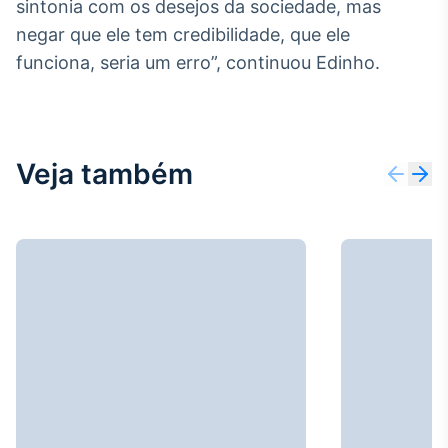
sintonia com os desejos da sociedade, mas
Broadcast
negar que ele tem credibilidade, que ele
Ticker
funciona, seria um erro”, continuou Edinho.
Cotações e
headlines de
notícias
Broadcast
Veja também
Widgets
Componentes
para conteúdos e
funcionalidades
Broadcast
Wallboard
Conteúdos e
dados para
displays e telas