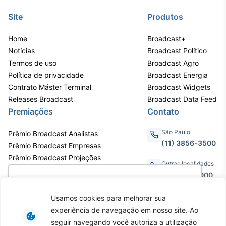
IA
Site
Produtos
Em breve
Home
Broadcast+
Notícias
Broadcast Político
Termos de uso
Broadcast Agro
Política de privacidade
Broadcast Energia
Contrato Máster Terminal
Broadcast Widgets
BroadFast
Releases Broadcast
Broadcast Data Feed
Em breve
Premiações
Contato
São Paulo
Prêmio Broadcast Analistas
(11) 3856-3500
Prêmio Broadcast Empresas
Prêmio Broadcast Projeções
Gestão de
Outras localidades
0800.011.3000
Investimentos
Utilizamos cookies para oferecer melhor
Em breve
experiência, melhorar o desempenho, analisar
Usamos cookies para melhorar sua
como você interage em nosso site e
experiência de navegação em nosso site. Ao
personalizar conteúdo. Ao utilizar este site, você
Av. Eng. Caetano Álvares, 55 - 3º e
seguir navegando você autoriza a utilização