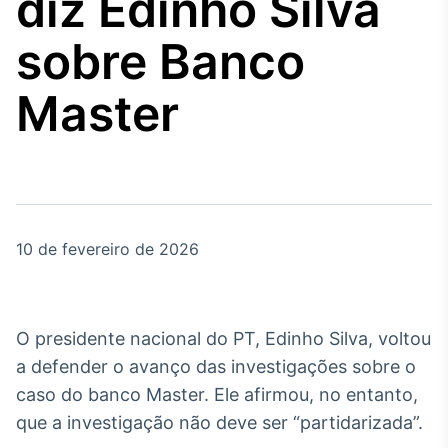
diz Edinho Silva
Broadcast
Agro
sobre Banco
Tudo sobre o
agronegócio
Master
Broadcast
Político
Os bastidores da
política em tempo
real
10 de fevereiro de 2026
Broadcast
Energia
O presidente nacional do PT, Edinho Silva, voltou
O setor de
a defender o avanço das investigações sobre o
energia elétrica
no Brasil
caso do banco Master. Ele afirmou, no entanto,
que a investigação não deve ser “partidarizada”.