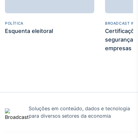
Broadcast
Curadoria
Curadoria de
POLÍTICA
BROADCAST WE
conteúdos
Esquenta eleitoral
Certificaçõ
noticiosos
Soluções de
segurança e
Tecnologia
empresas
Broadcast
Radar
Monitoramento
inteligente de
notícias e
conteúdos
Broadcast
Fundos
Soluções em conteúdo, dados e tecnologia
A melhor
para diversos setores da economia
plataforma para
analisar fundos
de investimento
no Brasil