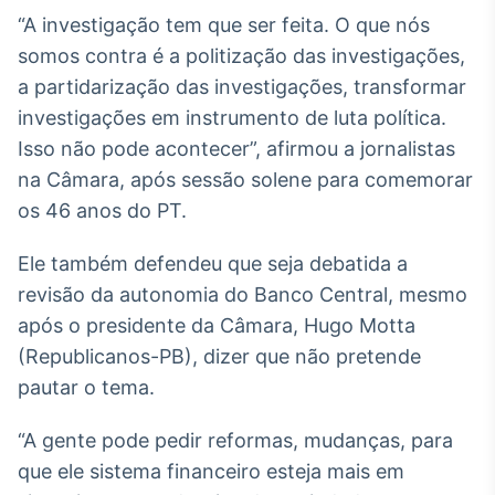
Broadcast
“A investigação tem que ser feita. O que nós
White Label
somos contra é a politização das investigações,
Plataforma para
conteúdos
a partidarização das investigações, transformar
personalizados
Soluções de Dados
investigações em instrumento de luta política.
e Conteúdos
Isso não pode acontecer”, afirmou a jornalistas
na Câmara, após sessão solene para comemorar
Broadcast
OTC
os 46 anos do PT.
Plataforma para
negociação de
Ele também defendeu que seja debatida a
ativos
revisão da autonomia do Banco Central, mesmo
após o presidente da Câmara, Hugo Motta
Broadcast
(Republicanos-PB), dizer que não pretende
Datafeed
pautar o tema.
APIs para
integração de
“A gente pode pedir reformas, mudanças, para
conteúdos e
dados
que ele sistema financeiro esteja mais em