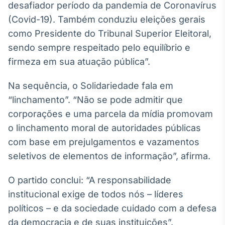
desafiador período da pandemia de Coronavírus
Broadcast
(Covid-19). Também conduziu eleições gerais
Ticker
Cotações e
como Presidente do Tribunal Superior Eleitoral,
headlines de
sendo sempre respeitado pelo equilíbrio e
notícias
firmeza em sua atuação pública”.
Broadcast
Na sequência, o Solidariedade fala em
Widgets
“linchamento”. “Não se pode admitir que
Componentes
corporações e uma parcela da mídia promovam
para conteúdos e
funcionalidades
o linchamento moral de autoridades públicas
com base em prejulgamentos e vazamentos
seletivos de elementos de informação”, afirma.
Broadcast
Wallboard
O partido conclui: “A responsabilidade
Conteúdos e
dados para
institucional exige de todos nós – líderes
displays e telas
políticos – e da sociedade cuidado com a defesa
da democracia e de suas instituições”.