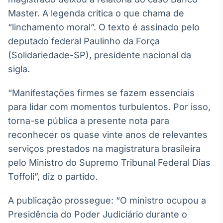
Broadcast
Master. A legenda critica o que chama de
White Label
“linchamento moral”. O texto é assinado pelo
Plataforma para
conteúdos
deputado federal Paulinho da Força
personalizados
Soluções de Dados
(Solidariedade-SP), presidente nacional da
e Conteúdos
sigla.
Broadcast
“Manifestações firmes se fazem essenciais
OTC
Plataforma para
para lidar com momentos turbulentos. Por isso,
negociação de
torna-se pública a presente nota para
ativos
reconhecer os quase vinte anos de relevantes
serviços prestados na magistratura brasileira
Broadcast
pelo Ministro do Supremo Tribunal Federal Dias
Datafeed
Toffoli”, diz o partido.
APIs para
integração de
conteúdos e
A publicação prossegue: “O ministro ocupou a
dados
Presidência do Poder Judiciário durante o