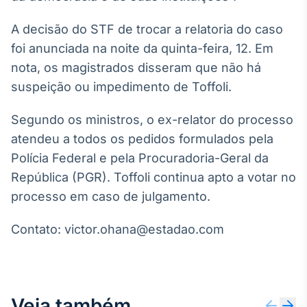
Broadcast
Curadoria
A decisão do STF de trocar a relatoria do caso
Curadoria de
foi anunciada na noite da quinta-feira, 12. Em
conteúdos
nota, os magistrados disseram que não há
noticiosos
Soluções de
suspeição ou impedimento de Toffoli.
Tecnologia
Segundo os ministros, o ex-relator do processo
Broadcast
Radar
atendeu a todos os pedidos formulados pela
Monitoramento
Polícia Federal e pela Procuradoria-Geral da
inteligente de
República (PGR). Toffoli continua apto a votar no
notícias e
conteúdos
processo em caso de julgamento.
Broadcast
Contato: victor.ohana@estadao.com
Fundos
A melhor
plataforma para
analisar fundos
de investimento
Veja também
no Brasil