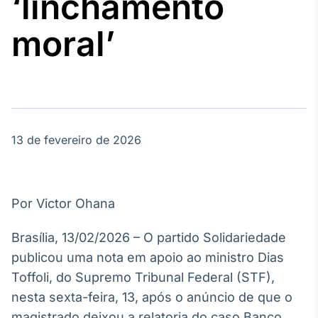
‘linchamento
Broadcast
Agro
moral’
Tudo sobre o
agronegócio
Broadcast
Político
13 de fevereiro de 2026
Os bastidores da
política em
tempo real
Por Victor Ohana
Broadcast
Energia
Brasília, 13/02/2026 – O partido Solidariedade
O setor de
publicou uma nota em apoio ao ministro Dias
energia elétrica
no Brasil
Toffoli, do Supremo Tribunal Federal (STF),
nesta sexta-feira, 13, após o anúncio de que o
magistrado deixou a relatoria do caso Banco