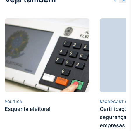
IA
Em breve
BroadFast
Em breve
Gestão de
POLÍTICA
Investimentos
BROADCAST WE
Esquenta eleitoral
Certificaçõ
Em breve
segurança e
empresas