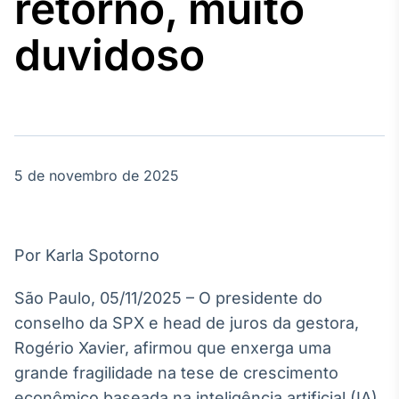
retorno, muito
Broadcast
Agro
duvidoso
Tudo sobre o
agronegócio
Broadcast
Político
5 de novembro de 2025
Os bastidores da
política em
tempo real
Por Karla Spotorno
Broadcast
Energia
São Paulo, 05/11/2025 – O presidente do
O setor de
conselho da SPX e head de juros da gestora,
energia elétrica
no Brasil
Rogério Xavier, afirmou que enxerga uma
grande fragilidade na tese de crescimento
econômico baseada na inteligência artificial (IA).