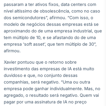
Broadcast
passaram a ter ativos fixos, data centers com
Ticker
nível altíssimo de obsolescência, como no caso
Cotações e
dos semicondutores”, afirmou. “Com isso, o
headlines de
notícias
modelo de negócios dessas empresas está se
aproximando do de uma empresa industrial, que
tem múltiplo de 10, e se afastando do de uma
Broadcast
empresa ‘soft asset’, que tem múltiplo de 30”,
Widgets
afirmou.
Componentes
para conteúdos e
funcionalidades
Xavier pontuou que o retorno sobre
investimento das empresas de IA está muito
Broadcast
duvidoso e que, no conjunto dessas
Wallboard
companhias, será negativo. “Uma ou outra
Conteúdos e
empresa pode ganhar individualmente. Mas, no
dados para
displays e telas
agregado, o resultado será negativo. Quem vai
pagar por uma assinatura de IA no preço