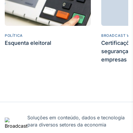
Tokenização
de ativos
Em breve
POLÍTICA
BROADCAST WE
Esquenta eleitoral
Certificaçõ
segurança e
Crédito
empresas
Em breve
Soluções em conteúdo, dados e tecnologia
para diversos setores da economia