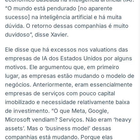
Broadcast
“O mundo está pendurado [no aparente
White Label
sucesso] na inteligência artificial e há muita
Plataforma para
conteúdos
dúvida. O retorno dessas companhias é muito
personalizados
Soluções de Dados
duvidoso”, disse Xavier.
e Conteúdos
Ele disse que há excessos nos valuations das
Broadcast
empresas de IA dos Estados Unidos por alguns
OTC
Plataforma para
motivos. Ele argumentou que, em primeiro
negociação de
lugar, as empresas estão mudando o modelo de
ativos
negócios. Anteriormente, eram essencialmente
empresas de serviços com pouco capital
Broadcast
imobilizado e necessidade relativamente baixa
Datafeed
de investimento. “O que Meta, Google,
APIs para
integração de
Microsoft vendiam? Serviços. Não eram ‘heavy
conteúdos e
assets’. Mas o ‘business model’ dessas
dados
companhias está mudando. Porque elas