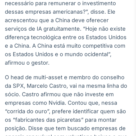
necessário para remunerar o investimento
Broadcast
dessas empresas americanas?”, disse. Ele
Curadoria
acrescentou que a China deve oferecer
Curadoria de
conteúdos
serviços de IA gratuitamente. “Hoje não existe
noticiosos
Soluções de
diferença tecnológica entre os Estados Unidos
Tecnologia
e a China. A China está muito competitiva com
Broadcast
os Estados Unidos e o mundo ocidental”,
Radar
afirmou o gestor.
Monitoramento
inteligente de
O head de multi-asset e membro do conselho
notícias e
conteúdos
da SPX, Marcelo Castro, vai na mesma linha do
sócio. Castro afirmou que não investe em
Broadcast
empresas como Nvidia. Contou que, nessa
Fundos
“corrida do ouro”, prefere identificar quem são
A melhor
plataforma para
os “fabricantes das picaretas” para montar
analisar fundos
posição. Disse que tem buscado empresas de
de investimento
no Brasil