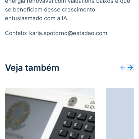
energia renovável com valuations baixos e que
IA
se beneficiam desse crescimento
Em breve
entusiasmado com a IA.
Contato: karla.spotorno@estadao.com
BroadFast
Em breve
Veja também
Gestão de
Investimentos
Em breve