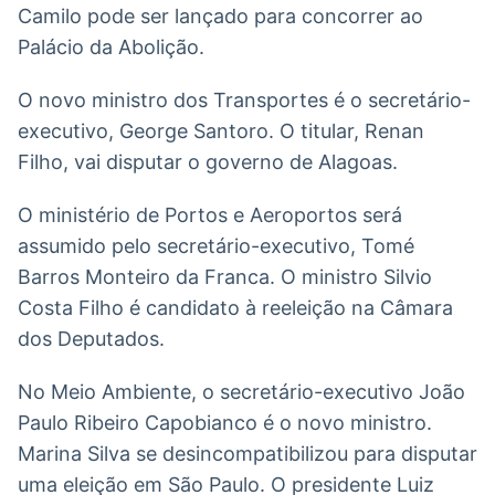
Camilo pode ser lançado para concorrer ao
IA
BroadFast
Palácio da Abolição.
Em breve
Em breve
O novo ministro dos Transportes é o secretário-
executivo, George Santoro. O titular, Renan
Filho, vai disputar o governo de Alagoas.
Gestão de
Tokenização
O ministério de Portos e Aeroportos será
Investimentos
de ativos
assumido pelo secretário-executivo, Tomé
Em breve
Em breve
Barros Monteiro da Franca. O ministro Silvio
Costa Filho é candidato à reeleição na Câmara
dos Deputados.
Crédito
Em breve
No Meio Ambiente, o secretário-executivo João
Paulo Ribeiro Capobianco é o novo ministro.
Marina Silva se desincompatibilizou para disputar
uma eleição em São Paulo. O presidente Luiz