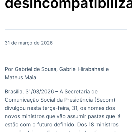
desincompatibiliz
Broadcast
Broadcast
Político
Energia
Os bastidores da
O setor de
política em tempo
energia elétrica
real
no Brasil
31 de março de 2026
Broadcast
White Label
Plataforma para
conteúdos
Por Gabriel de Sousa, Gabriel Hirabahasi e
personalizados
Soluções de Dados
Mateus Maia
e Conteúdos
Brasília, 31/03/2026 – A Secretaria de
Broadcast
Broadcast
OTC
Datafeed
Comunicação Social da Presidência (Secom)
Plataforma para
APIs para
divulgou nesta terça-feira, 31, os nomes dos
negociação de
integração de
novos ministros que vão assumir pastas que já
ativos
conteúdos e
dados
estão com o futuro definido. Dos 18 ministros