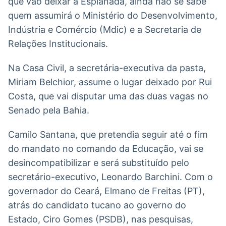
que vão deixar a Esplanada, ainda não se sabe
Broadcast
Broadcast
quem assumirá o Ministério do Desenvolvimento,
Ticker
Widgets
Indústria e Comércio (Mdic) e a Secretaria de
Cotações e
Componentes
headlines de
para conteúdos e
Relações Institucionais.
notícias
funcionalidades
Na Casa Civil, a secretária-executiva da pasta,
Miriam Belchior, assume o lugar deixado por Rui
Broadcast
Broadcast
Wallboard
Curadoria
Costa, que vai disputar uma das duas vagas no
Conteúdos e
Curadoria de
Senado pela Bahia.
dados para
conteúdos
displays e telas
noticiosos
Soluções de
Camilo Santana, que pretendia seguir até o fim
Tecnologia
do mandato no comando da Educação, vai se
Broadcast
Broadcast
desincompatibilizar e será substituído pelo
Radar
Fundos
secretário-executivo, Leonardo Barchini. Com o
Monitoramento
A melhor
governador do Ceará, Elmano de Freitas (PT),
inteligente de
plataforma para
atrás do candidato tucano ao governo do
notícias e
analisar fundos
conteúdos
de investimento
Estado, Ciro Gomes (PSDB), nas pesquisas,
no Brasil