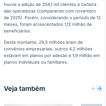
Broadcast
houve a adição de 204,1 mil clientes à carteira
Curadoria
das operadoras (comparando com novembro
Curadoria de
de 2025). Porém, considerando o período de 12
conteúdos
meses, foram acrescentados 1,12 milhão de
noticiosos
Soluções de
beneficiários.
Tecnologia
Broadcast
Deste montante, 29,5 milhões eram de
Radar
convênios empresariais, outros 4,2 milhões
Monitoramento
estavam em planos por adesão e 1,9 milhão em
inteligente de
notícias e
planos individuais ou familiares.
conteúdos
Broadcast
Fundos
Veja também
A melhor
plataforma para
analisar fundos
de investimento
no Brasil