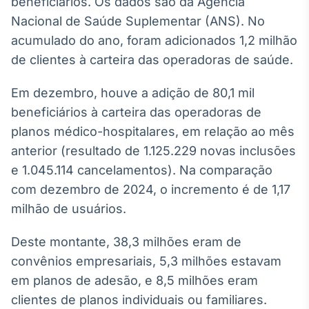
beneficiários. Os dados são da Agência
Broadcast
White Label
Nacional de Saúde Suplementar (ANS). No
Plataforma para
acumulado do ano, foram adicionados 1,2 milhão
conteúdos
de clientes à carteira das operadoras de saúde.
personalizados
Soluções de Dados
e Conteúdos
Em dezembro, houve a adição de 80,1 mil
beneficiários à carteira das operadoras de
Broadcast
OTC
planos médico-hospitalares, em relação ao mês
Plataforma para
anterior (resultado de 1.125.229 novas inclusões
negociação de
e 1.045.114 cancelamentos). Na comparação
ativos
com dezembro de 2024, o incremento é de 1,17
milhão de usuários.
Broadcast
Datafeed
Deste montante, 38,3 milhões eram de
APIs para
convênios empresariais, 5,3 milhões estavam
integração de
conteúdos e
em planos de adesão, e 8,5 milhões eram
dados
clientes de planos individuais ou familiares.