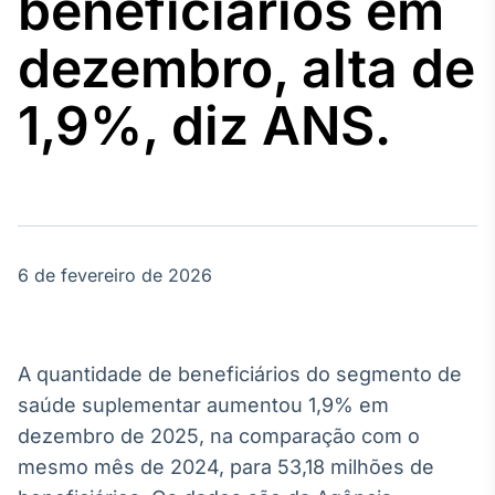
beneficiários em
Broadcast
Agro
dezembro, alta de
Tudo sobre o
agronegócio
1,9%, diz ANS.
Broadcast
Político
Os bastidores da
política em
tempo real
6 de fevereiro de 2026
Broadcast
Energia
A quantidade de beneficiários do segmento de
O setor de
saúde suplementar aumentou 1,9% em
energia elétrica
no Brasil
dezembro de 2025, na comparação com o
mesmo mês de 2024, para 53,18 milhões de