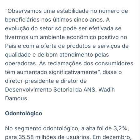
Broadcast
“Observamos uma estabilidade no número de
Ticker
beneficiários nos últimos cinco anos. A
Cotações e
headlines de
evolução do setor só pode ser efetivada se
notícias
tivermos um ambiente econômico positivo no
País e com a oferta de produtos e serviços de
Broadcast
qualidade e de bom atendimento pelas
Widgets
operadoras. As reclamações dos consumidores
Componentes
têm aumentado significativamente”, disse o
para conteúdos e
funcionalidades
diretor-presidente e diretor de
Desenvolvimento Setorial da ANS, Wadih
Damous.
Broadcast
Wallboard
Odontológico
Conteúdos e
dados para
displays e telas
No segmento odontológico, a alta foi de 3,2%,
para 35,58 milhões de usuários. Em dezembro,