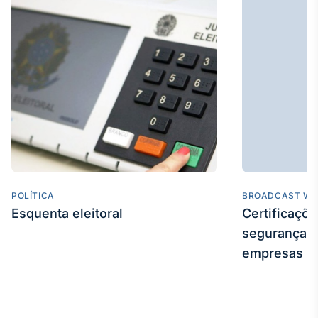
IA
Em breve
BroadFast
Em breve
POLÍTICA
BROADCAST WE
Esquenta eleitoral
Certificaçõ
Gestão de
segurança e
Investimentos
empresas
Em breve