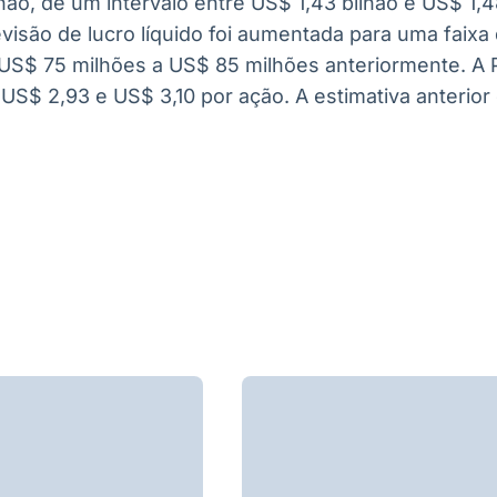
lhão, de um intervalo entre US$ 1,43 bilhão e US$ 1,4
visão de lucro líquido foi aumentada para uma faix
US$ 75 milhões a US$ 85 milhões anteriormente. A 
 US$ 2,93 e US$ 3,10 por ação. A estimativa anterior