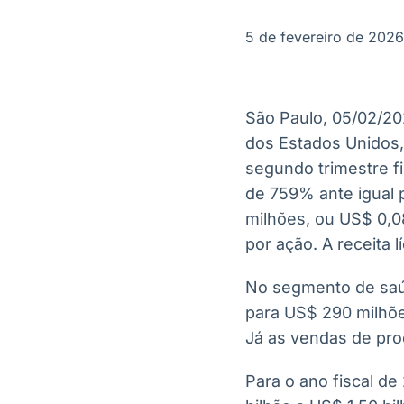
OTC
Datafeed
Plataforma para
APIs para
5 de fevereiro de 2026
negociação de
integração de
ativos
conteúdos e
Soluções de
dados
Tecnologia
São Paulo, 05/02/20
Broadcast
Broadcast
dos Estados Unidos,
Radar
Fundos
segundo trimestre f
Monitoramento
A melhor
inteligente de
plataforma para
de 759% ante igual 
notícias e
analisar fundos
milhões, ou US$ 0,0
conteúdos
de investimento
no Brasil
por ação. A receita
No segmento de saúd
para US$ 290 milhõe
Já as vendas de pro
Para o ano fiscal de