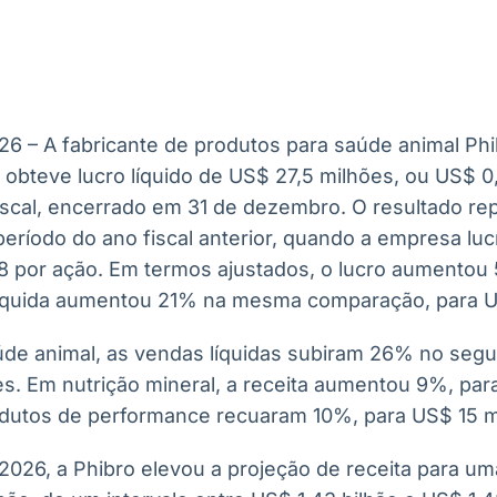
Ticker
Widgets
Wallboard
Curadoria
Cotações e
Componentes
Conteúdos e
Curadoria de
headlines de
para conteúdos e
dados para
conteúdos
notícias
funcionalidades
displays e telas
noticiosos
26 – A fabricante de produtos para saúde animal Phi
IA
BroadFast
Gestão de
Tokenização
 obteve lucro líquido de US$ 27,5 milhões, ou US$ 0
Investimentos
de ativos
Em breve
Em breve
iscal, encerrado em 31 de dezembro. O resultado r
Em breve
Em breve
período do ano fiscal anterior, quando a empresa lu
8 por ação. Em termos ajustados, o lucro aumentou
 líquida aumentou 21% na mesma comparação, para U
e animal, as vendas líquidas subiram 26% no segund
s. Em nutrição mineral, a receita aumentou 9%, par
dutos de performance recuaram 10%, para US$ 15 m
 2026, a Phibro elevou a projeção de receita para um