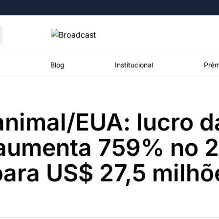
Moedas
Commodities
Blog
Institucional
Prêm
nimal/EUA: lucro d
roadcast
Content
ções
Broadcast
Broadcast
Broadcast
 aumenta 759% no 2
Político
Energia
White Label
Os bastidores da
O setor de
Plataforma para
 para US$ 27,5 milhõ
política em
energia elétrica
conteúdos
tempo real
no Brasil
personalizados
Broadcast
Broadcast
Broadcast
Broadcast