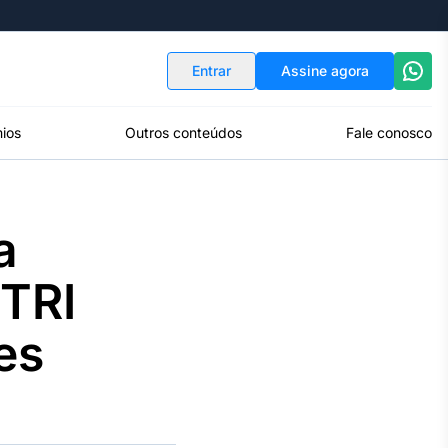
Indicadores
Conversor de Moedas
Entrar
Assine agora
ios
Outros conteúdos
Fale conosco
a
TRI
es