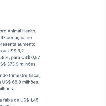
bro Animal Health,
Crédito
,67 por ação, no
Em breve
epresenta aumento
crou US$ 3,2
 58%, para US$ 0,87
S$ 373,9 milhões.
o trimestre fiscal,
a US$ 68,9 milhões.
ilhões.
a faixa de US$ 1,45