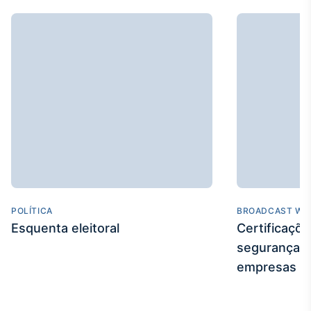
IA
Em breve
BroadFast
Em breve
POLÍTICA
BROADCAST WE
Gestão de
Esquenta eleitoral
Certificaçõ
Investimentos
segurança e
Em breve
empresas