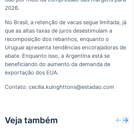
Broadcast
2026.
Curadoria
Curadoria de
No Brasil, a retenção de vacas segue limitada, já
conteúdos
que as altas taxas de juros desestimulam a
noticiosos
Soluções de
recomposição dos rebanhos, enquanto o
Tecnologia
Uruguai apresenta tendências encorajadoras de
Broadcast
abate. Enquanto isso, a Argentina está se
Radar
beneficiando do aumento da demanda de
Monitoramento
exportação dos EUA.
inteligente de
notícias e
conteúdos
Contato: cecilia.kuinghttons@estadao.com
Broadcast
Fundos
A melhor
plataforma para
Veja também
analisar fundos
de investimento
no Brasil