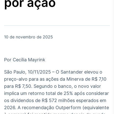
por ação
Broadcast
Agro
Tudo sobre o
agronegócio
10 de novembro de 2025
Broadcast
Político
Os bastidores da
política em tempo
Por Cecília Mayrink
real
São Paulo, 10/11/2025 – O Santander elevou o
Broadcast
preço-alvo para as ações da Minerva de R$ 7,10
Energia
para R$ 7,50. Segundo o banco, o novo valor
O setor de
implica um retorno total de 25% após considerar
energia elétrica
no Brasil
os dividendos de R$ 572 milhões esperados em
2026. A recomendação Outperform (equivalente