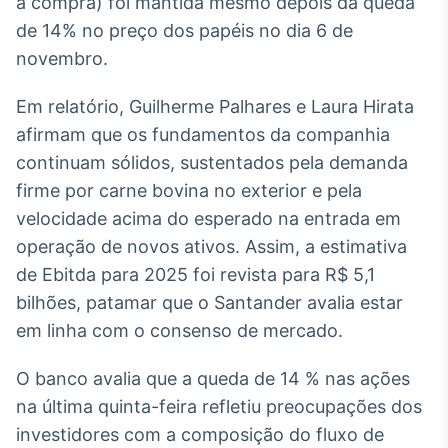
à compra) foi mantida mesmo depois da queda
Broadcast
White Label
de 14% no preço dos papéis no dia 6 de
Plataforma para
novembro.
conteúdos
personalizados
Soluções de Dados
Em relatório, Guilherme Palhares e Laura Hirata
e Conteúdos
afirmam que os fundamentos da companhia
continuam sólidos, sustentados pela demanda
Broadcast
OTC
firme por carne bovina no exterior e pela
Plataforma para
velocidade acima do esperado na entrada em
negociação de
operação de novos ativos. Assim, a estimativa
ativos
de Ebitda para 2025 foi revista para R$ 5,1
bilhões, patamar que o Santander avalia estar
Broadcast
em linha com o consenso de mercado.
Datafeed
APIs para
O banco avalia que a queda de 14 % nas ações
integração de
conteúdos e
na última quinta-feira refletiu preocupações dos
dados
investidores com a composição do fluxo de