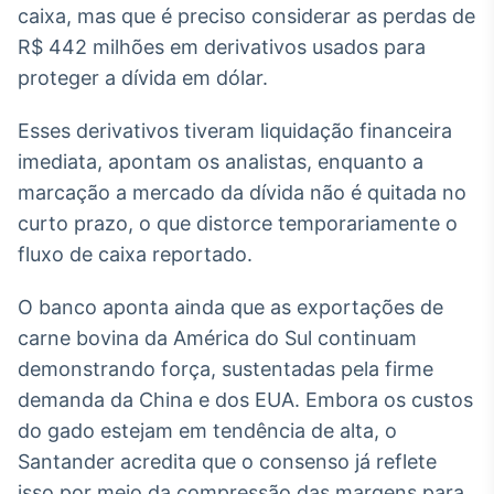
caixa, mas que é preciso considerar as perdas de
Broadcast
Ticker
R$ 442 milhões em derivativos usados para
Cotações e
proteger a dívida em dólar.
headlines de
notícias
Esses derivativos tiveram liquidação financeira
imediata, apontam os analistas, enquanto a
Broadcast
marcação a mercado da dívida não é quitada no
Widgets
curto prazo, o que distorce temporariamente o
Componentes
fluxo de caixa reportado.
para conteúdos e
funcionalidades
O banco aponta ainda que as exportações de
carne bovina da América do Sul continuam
Broadcast
demonstrando força, sustentadas pela firme
Wallboard
demanda da China e dos EUA. Embora os custos
Conteúdos e
dados para
do gado estejam em tendência de alta, o
displays e telas
Santander acredita que o consenso já reflete
isso por meio da compressão das margens para