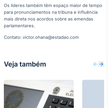
Broadcast
Os líderes também têm espaço maior de tempo
Ticker
para pronunciamentos na tribuna e influência
Cotações e
mais direta nos acordos sobre as emendas
headlines de
notícias
parlamentares.
Contato: victor.ohana@estadao.com
Broadcast
Widgets
Componentes
para conteúdos e
funcionalidades
Veja também
Broadcast
Wallboard
Conteúdos e
dados para
displays e telas