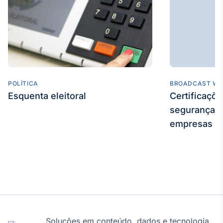
Broadcast
Curadoria
Curadoria de
conteúdos
noticiosos
Soluções de
Tecnologia
POLÍTICA
BROADCAST WE
Broadcast
Esquenta eleitoral
Certificaçõ
Radar
segurança e
Monitoramento
inteligente de
empresas
notícias e
conteúdos
Broadcast
Fundos
A melhor
plataforma para
analisar fundos
de investimento
Soluções em conteúdo, dados e tecnologia
no Brasil