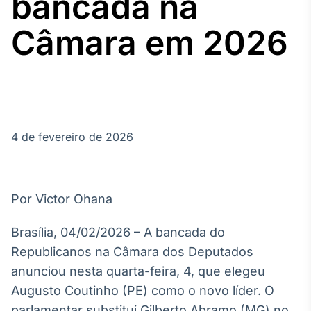
bancada na
Broadcast
Agro
Câmara em 2026
Tudo sobre o
agronegócio
Broadcast
Político
4 de fevereiro de 2026
Os bastidores da
política em
tempo real
Por Victor Ohana
Broadcast
Energia
Brasília, 04/02/2026 – A bancada do
O setor de
Republicanos na Câmara dos Deputados
energia elétrica
no Brasil
anunciou nesta quarta-feira, 4, que elegeu
Augusto Coutinho (PE) como o novo líder. O
parlamentar substitui Gilberto Abramo (MG) no