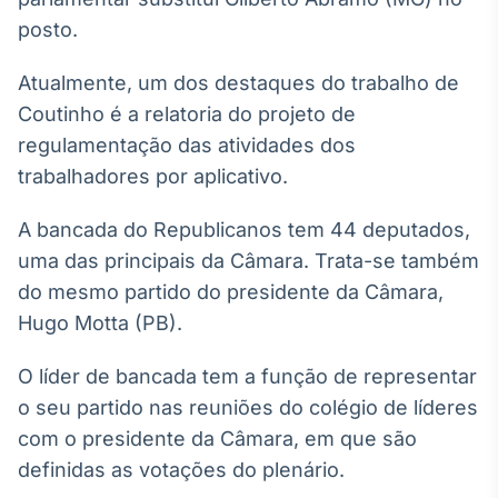
Broadcast
posto.
White Label
Plataforma para
conteúdos
Atualmente, um dos destaques do trabalho de
personalizados
Soluções de Dados
Coutinho é a relatoria do projeto de
e Conteúdos
regulamentação das atividades dos
trabalhadores por aplicativo.
Broadcast
OTC
A bancada do Republicanos tem 44 deputados,
Plataforma para
negociação de
uma das principais da Câmara. Trata-se também
ativos
do mesmo partido do presidente da Câmara,
Hugo Motta (PB).
Broadcast
Datafeed
O líder de bancada tem a função de representar
APIs para
o seu partido nas reuniões do colégio de líderes
integração de
com o presidente da Câmara, em que são
conteúdos e
dados
definidas as votações do plenário.