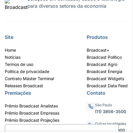
para diversos setores da economia
IA
Em breve
Site
Produtos
Home
Broadcast+
BroadFast
Notícias
Broadcast Político
Em breve
Termos de uso
Broadcast Agro
Política de privacidade
Broadcast Energia
Contrato Máster Terminal
Broadcast Widgets
Releases Broadcast
Broadcast Data Feed
Premiações
Contato
Gestão de
Investimentos
São Paulo
Prêmio Broadcast Analistas
Em breve
(11) 3856-3500
Prêmio Broadcast Empresas
Prêmio Broadcast Projeções
Outras localidades
0800.011.3000