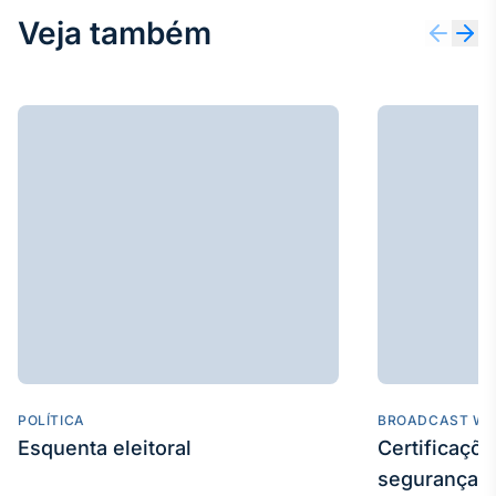
Broadcast
Veja também
Curadoria
Curadoria de
conteúdos
noticiosos
Soluções de
Tecnologia
Broadcast
Radar
Monitoramento
inteligente de
notícias e
conteúdos
Broadcast
Fundos
A melhor
POLÍTICA
BROADCAST WE
plataforma para
Esquenta eleitoral
Certificaçõ
analisar fundos
de investimento
segurança e
no Brasil