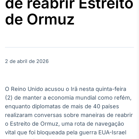
de reabrir Estreito
Broadcast
Agro
de Ormuz
Tudo sobre o
agronegócio
Broadcast
Político
2 de abril de 2026
Os bastidores da
política em
tempo real
O Reino Unido acusou o Irã nesta quinta-feira
Broadcast
(2) de manter a economia mundial como refém,
Energia
enquanto diplomatas de mais de 40 países
O setor de
realizaram conversas sobre maneiras de reabrir
energia elétrica
no Brasil
o Estreito de Ormuz, uma rota de navegação
vital que foi bloqueada pela guerra EUA-Israel