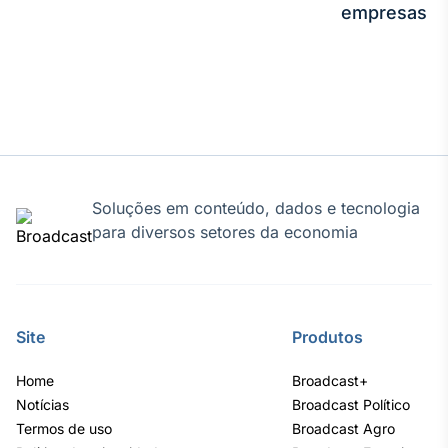
empresas
IA
Em breve
BroadFast
Em breve
Soluções em conteúdo, dados e tecnologia
para diversos setores da economia
Gestão de
Site
Produtos
Investimentos
Em breve
Home
Broadcast+
Notícias
Broadcast Político
Termos de uso
Broadcast Agro