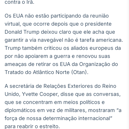
Broadcast
contra o Irã.
White Label
Os EUA não estão participando da reunião
Plataforma para
conteúdos
virtual, que ocorre depois que o presidente
personalizados
Soluções de Dados
Donald Trump deixou claro que ele acha que
e Conteúdos
garantir a via navegável não é tarefa americana.
Broadcast
Trump também criticou os aliados europeus da
OTC
por não apoiarem a guerra e renovou suas
Plataforma para
ameaças de retirar os EUA da Organização do
negociação de
ativos
Tratado do Atlântico Norte (Otan).
A secretária de Relações Exteriores do Reino
Broadcast
Unido, Yvette Cooper, disse que as conversas,
Datafeed
que se concentram em meios políticos e
APIs para
integração de
diplomáticos em vez de militares, mostraram “a
conteúdos e
força de nossa determinação internacional”
dados
para reabrir o estreito.