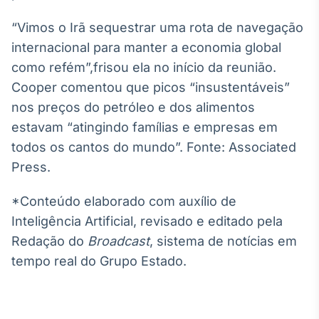
Broadcast
“Vimos o Irã sequestrar uma rota de navegação
Ticker
Cotações e
internacional para manter a economia global
headlines de
como refém”,frisou ela no início da reunião.
notícias
Cooper comentou que picos “insustentáveis”
nos preços do petróleo e dos alimentos
Broadcast
estavam “atingindo famílias e empresas em
Widgets
todos os cantos do mundo”. Fonte: Associated
Componentes
para conteúdos e
Press.
funcionalidades
*Conteúdo elaborado com auxílio de
Inteligência Artificial, revisado e editado pela
Broadcast
Redação do
Broadcast
, sistema de notícias em
Wallboard
Conteúdos e
tempo real do Grupo Estado.
dados para
displays e telas