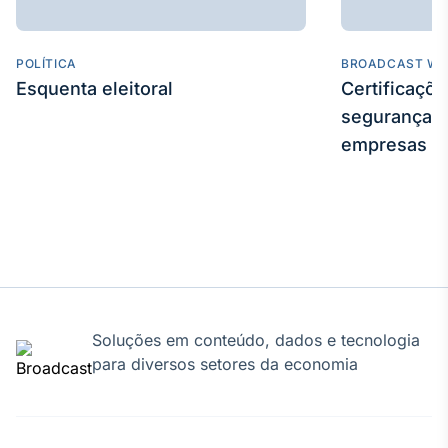
Broadcast
Ticker
Cotações e
POLÍTICA
BROADCAST WE
headlines de
Esquenta eleitoral
Certificaçõ
notícias
segurança e
empresas
Broadcast
Widgets
Componentes
para conteúdos e
funcionalidades
Broadcast
Wallboard
Soluções em conteúdo, dados e tecnologia
para diversos setores da economia
Conteúdos e
dados para
displays e telas