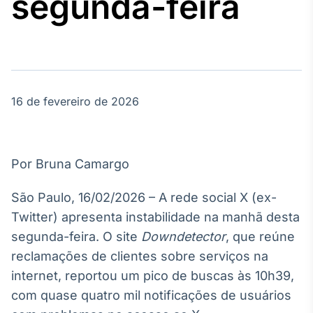
segunda-feira
Broadcast
Agro
Tudo sobre o
agronegócio
16 de fevereiro de 2026
Broadcast
Político
Os bastidores da
política em
Por Bruna Camargo
tempo real
São Paulo, 16/02/2026 – A rede social X (ex-
Broadcast
Twitter) apresenta instabilidade na manhã desta
Energia
segunda-feira. O site
Downdetector
, que reúne
O setor de
reclamações de clientes sobre serviços na
energia elétrica
no Brasil
internet, reportou um pico de buscas às 10h39,
com quase quatro mil notificações de usuários