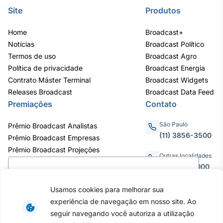
Broadcast
Site
Produtos
Curadoria
Home
Curadoria de
Broadcast+
conteúdos
Notícias
Broadcast Político
noticiosos
Soluções de
Termos de uso
Broadcast Agro
Tecnologia
Política de privacidade
Broadcast Energia
Contrato Máster Terminal
Broadcast Widgets
Broadcast
Releases Broadcast
Broadcast Data Feed
Radar
Premiações
Contato
Monitoramento
inteligente de
São Paulo
Prêmio Broadcast Analistas
notícias e
(11) 3856-3500
Prêmio Broadcast Empresas
conteúdos
Prêmio Broadcast Projeções
Outras localidades
Broadcast
0800.011.3000
Utilizamos cookies para oferecer melhor
Fundos
experiência, melhorar o desempenho, analisar
A melhor
Usamos cookies para melhorar sua
plataforma para
como você interage em nosso site e
experiência de navegação em nosso site. Ao
analisar fundos
personalizar conteúdo. Ao utilizar este site, você
Av. Eng. Caetano Álvares, 55 - 3º e
de investimento
seguir navegando você autoriza a utilização
6º andar, Bairro do Limão, São
no Brasil
concorda com o uso de cookies.
Saiba mais