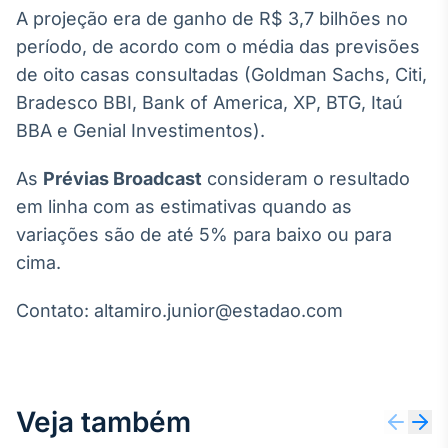
Broadcast
A projeção era de ganho de R$ 3,7 bilhões no
White Label
período, de acordo com o média das previsões
Plataforma para
conteúdos
de oito casas consultadas (Goldman Sachs, Citi,
personalizados
Soluções de Dados
Bradesco BBI, Bank of America, XP, BTG, Itaú
e Conteúdos
BBA e Genial Investimentos).
Broadcast
As
Prévias Broadcast
consideram o resultado
OTC
em linha com as estimativas quando as
Plataforma para
negociação de
variações são de até 5% para baixo ou para
ativos
cima.
Contato: altamiro.junior@estadao.com
Broadcast
Datafeed
APIs para
integração de
conteúdos e
Veja também
dados