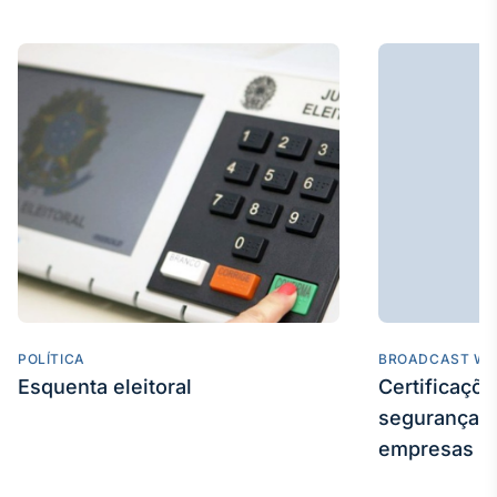
Broadcast
Ticker
Cotações e
headlines de
notícias
Broadcast
Widgets
Componentes
para conteúdos e
funcionalidades
Broadcast
POLÍTICA
BROADCAST WE
Wallboard
Esquenta eleitoral
Certificaçõ
Conteúdos e
segurança e
dados para
displays e telas
empresas