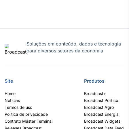
Broadcast
Curadoria
Curadoria de
conteúdos
noticiosos
Soluções de
Tecnologia
Soluções em conteúdo, dados e tecnologia
Broadcast
para diversos setores da economia
Radar
Monitoramento
inteligente de
notícias e
conteúdos
Site
Produtos
Broadcast
Home
Broadcast+
Fundos
Notícias
Broadcast Político
Termos de uso
A melhor
Broadcast Agro
plataforma para
Política de privacidade
Broadcast Energia
analisar fundos
Contrato Máster Terminal
Broadcast Widgets
de investimento
Releases Broadcast
no Brasil
Broadcast Data Feed