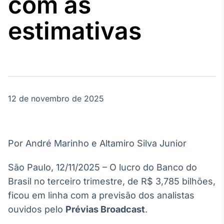
com as
Broadcast
Agro
estimativas
Tudo sobre o
agronegócio
Broadcast
Político
12 de novembro de 2025
Os bastidores da
política em
tempo real
Por André Marinho e Altamiro Silva Junior
Broadcast
Energia
São Paulo, 12/11/2025 – O lucro do Banco do
O setor de
Brasil no terceiro trimestre, de R$ 3,785 bilhões,
energia elétrica
no Brasil
ficou em linha com a previsão dos analistas
ouvidos pelo
Prévias Broadcast
.