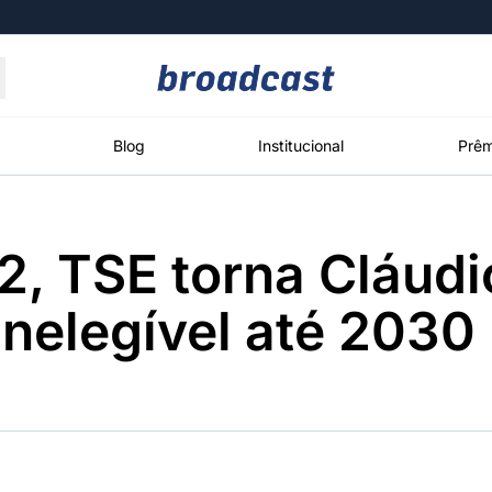
Moedas
Commodities
Blog
Institucional
Prêm
 2, TSE torna Cláudi
roadcast
Content
ções
Broadcast
Broadcast
Broadcast
inelegível até 2030
Político
Energia
White Label
Os bastidores da
O setor de
Plataforma para
política em
energia elétrica
conteúdos
tempo real
no Brasil
personalizados
Broadcast
Broadcast
Broadcast
Broadcast