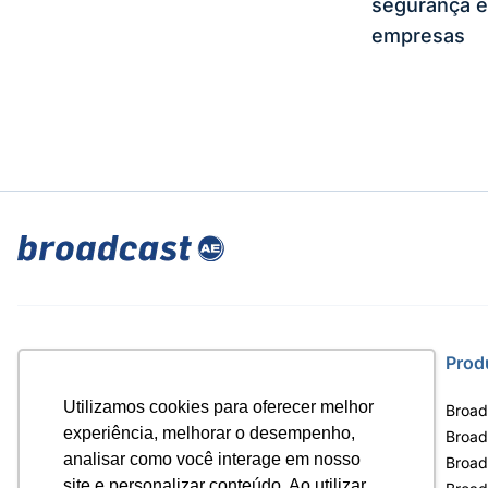
segurança e
empresas
Site
Prod
Utilizamos cookies para oferecer melhor
Home
Broad
experiência, melhorar o desempenho,
Notícias
Broad
analisar como você interage em nosso
Termos de uso
Broad
site e personalizar conteúdo. Ao utilizar