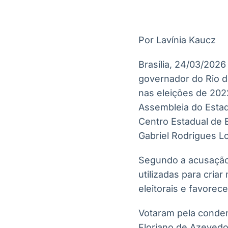
OTC
Datafeed
Plataforma para
APIs para
negociação de
integração de
ativos
conteúdos e
Por Lavínia Kaucz
Soluções de
dados
Tecnologia
Brasília, 24/03/2026
Broadcast
Broadcast
governador do Rio d
Radar
Fundos
nas eleições de 2022
Monitoramento
A melhor
Assembleia do Estad
inteligente de
plataforma para
notícias e
analisar fundos
Centro Estadual de E
conteúdos
de investimento
Gabriel Rodrigues L
no Brasil
Segundo a acusação,
utilizadas para cria
eleitorais e favorec
Votaram pela condena
Floriano de Azevedo