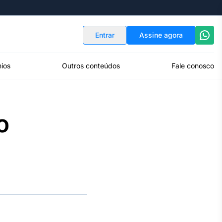
Indicadores
Conversor de Moedas
Entrar
Assine agora
ios
Outros conteúdos
Fale conosco
o