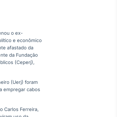
denou o ex-
Crédito
lítico e econômico
Em breve
nte afastado da
dente da Fundação
blicos (Ceperj),
eiro (Uerj) foram
ara empregar cabos
o Carlos Ferreira,
 viram uso da