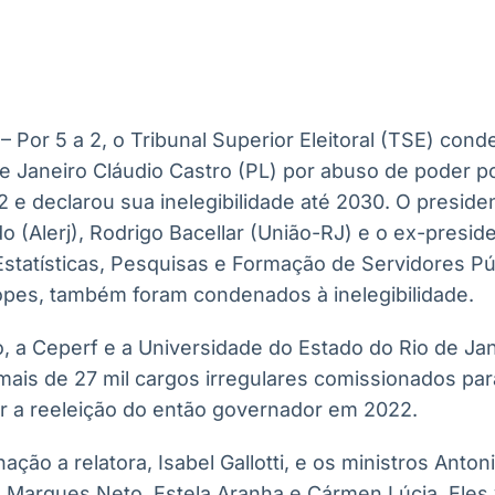
Ticker
Widgets
Wallboard
Curadoria
Cotações e
Componentes
Conteúdos e
Curadoria de
headlines de
para conteúdos e
dados para
conteúdos
notícias
funcionalidades
displays e telas
noticiosos
 – Por 5 a 2, o Tribunal Superior Eleitoral (TSE) con
IA
BroadFast
Gestão de
Tokenização
e Janeiro Cláudio Castro (PL) por abuso de poder po
Investimentos
de ativos
Em breve
Em breve
 e declarou sua inelegibilidade até 2030. O preside
Em breve
Em breve
o (Alerj), Rodrigo Bacellar (União-RJ) e o ex-presi
statísticas, Pesquisas e Formação de Servidores Pú
opes, também foram condenados à inelegibilidade.
 a Ceperf e a Universidade do Estado do Rio de Jan
r mais de 27 mil cargos irregulares comissionados p
er a reeleição do então governador em 2022.
ção a relatora, Isabel Gallotti, e os ministros Antoni
 Marques Neto, Estela Aranha e Cármen Lúcia. Eles