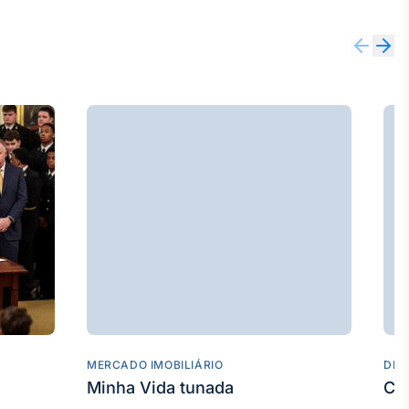
MERCADO IMOBILIÁRIO
DES
Minha Vida tunada
Co