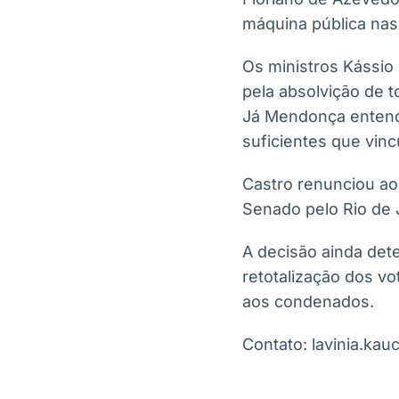
máquina pública nas
Os ministros Kássi
pela absolvição de t
Já Mendonça entend
suficientes que vin
Castro renunciou ao 
Senado pelo Rio de 
A decisão ainda det
retotalização dos v
aos condenados.
Contato: lavinia.k