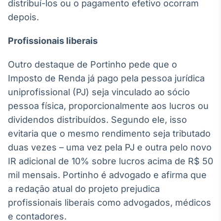
distribuí-los ou o pagamento efetivo ocorram
Broadcast
depois.
Ticker
Cotações e
Profissionais liberais
headlines de
notícias
Outro destaque de Portinho pede que o
Imposto de Renda já pago pela pessoa jurídica
Broadcast
uniprofissional (PJ) seja vinculado ao sócio
Widgets
pessoa física, proporcionalmente aos lucros ou
Componentes
para conteúdos e
dividendos distribuídos. Segundo ele, isso
funcionalidades
evitaria que o mesmo rendimento seja tributado
duas vezes – uma vez pela PJ e outra pelo novo
Broadcast
IR adicional de 10% sobre lucros acima de R$ 50
Wallboard
mil mensais. Portinho é advogado e afirma que
Conteúdos e
a redação atual do projeto prejudica
dados para
displays e telas
profissionais liberais como advogados, médicos
e contadores.