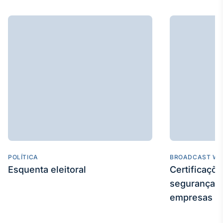
IA
Em breve
BroadFast
Em breve
POLÍTICA
BROADCAST WE
Gestão de
Esquenta eleitoral
Certificaçõ
Investimentos
segurança e
Em breve
empresas