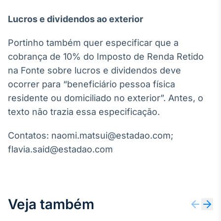
Broadcast
Lucros e dividendos ao exterior
Curadoria
Curadoria de
conteúdos
Portinho também quer especificar que a
noticiosos
Soluções de
cobrança de 10% do Imposto de Renda Retido
Tecnologia
na Fonte sobre lucros e dividendos deve
ocorrer para “beneficiário pessoa física
Broadcast
residente ou domiciliado no exterior”. Antes, o
Radar
Monitoramento
texto não trazia essa especificação.
inteligente de
notícias e
Contatos: naomi.matsui@estadao.com;
conteúdos
flavia.said@estadao.com
Broadcast
Fundos
A melhor
plataforma para
Veja também
analisar fundos
de investimento
no Brasil