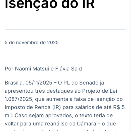
isenção do IR
Broadcast
Agro
Tudo sobre o
agronegócio
5 de novembro de 2025
Broadcast
Político
Os bastidores da
política em
Por Naomi Matsui e Flávia Said
tempo real
Brasília, 05/11/2025 – O PL do Senado já
Broadcast
apresentou três destaques ao Projeto de Lei
Energia
1.087/2025, que aumenta a faixa de isenção do
O setor de
Imposto de Renda (IR) para salários de até R$ 5
energia elétrica
no Brasil
mil. Caso sejam aprovados, o texto teria de
voltar para uma reanálise da Câmara – o que