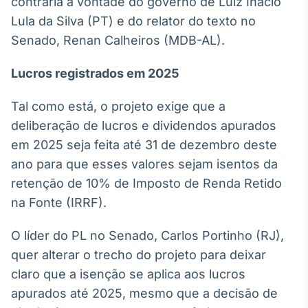
contraria a vontade do governo de Luiz Inácio
Broadcast
White Label
Lula da Silva (PT) e do relator do texto no
Plataforma para
Senado, Renan Calheiros (MDB-AL).
conteúdos
personalizados
Soluções de Dados
Lucros registrados em 2025
e Conteúdos
Tal como está, o projeto exige que a
Broadcast
deliberação de lucros e dividendos apurados
OTC
em 2025 seja feita até 31 de dezembro deste
Plataforma para
negociação de
ano para que esses valores sejam isentos da
ativos
retenção de 10% de Imposto de Renda Retido
na Fonte (IRRF).
Broadcast
Datafeed
O líder do PL no Senado, Carlos Portinho (RJ),
APIs para
quer alterar o trecho do projeto para deixar
integração de
claro que a isenção se aplica aos lucros
conteúdos e
dados
apurados até 2025, mesmo que a decisão de