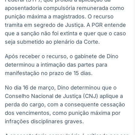
Broadcast
aposentadoria compulsória remunerada como
White Label
punição máxima a magistrados. O recurso
Plataforma para
conteúdos
tramita em segredo de Justiça. A PGR entende
personalizados
Soluções de Dados
que a sanção não foi extinta e quer que o caso
e Conteúdos
seja submetido ao plenário da Corte.
Broadcast
Após receber o recurso, o gabinete de Dino
OTC
Plataforma para
determinou a intimação das partes para
negociação de
manifestação no prazo de 15 dias.
ativos
No dia 16 de março, Dino determinou que o
Broadcast
Conselho Nacional de Justiça (CNJ) aplique a
Datafeed
perda do cargo, com a consequente cessação
APIs para
dos vencimentos, como punição máxima por
integração de
conteúdos e
infrações disciplinares graves.
dados