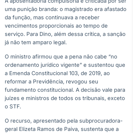
A aposentadoria compulsória é criticada por ser
Broadcast
uma punição branda: o magistrado era afastado
Ticker
da função, mas continuava a receber
Cotações e
headlines de
vencimentos proporcionais ao tempo de
notícias
serviço. Para Dino, além dessa crítica, a sanção
já não tem amparo legal.
Broadcast
Widgets
O ministro afirmou que a pena não cabe “no
Componentes
ordenamento jurídico vigente” e sustentou que
para conteúdos e
a Emenda Constitucional 103, de 2019, ao
funcionalidades
reformar a Previdência, revogou seu
fundamento constitucional. A decisão vale para
Broadcast
juízes e ministros de todos os tribunais, exceto
Wallboard
o STF.
Conteúdos e
dados para
displays e telas
O recurso, apresentado pela subprocuradora-
geral Elizeta Ramos de Paiva, sustenta que a