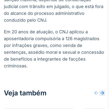
judicial com trânsito em julgado, o que está fora
IA
Em breve
do alcance do processo administrativo
conduzido pelo CNJ.
Em 20 anos de atuação, o CNJ aplicou a
aposentadoria compulsória a 126 magistrados
BroadFast
por infrações graves, como venda de
Em breve
sentenças, assédio moral e sexual e concessão
de benefícios a integrantes de facções
criminosas.
Gestão de
Investimentos
Veja também
Em breve