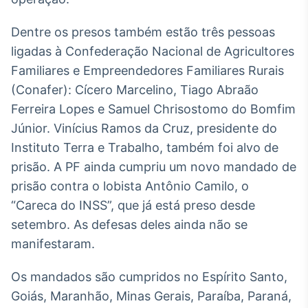
Broadcast
Curadoria
Dentre os presos também estão três pessoas
Curadoria de
ligadas à Confederação Nacional de Agricultores
conteúdos
Familiares e Empreendedores Familiares Rurais
noticiosos
Soluções de
(Conafer): Cícero Marcelino, Tiago Abraão
Tecnologia
Ferreira Lopes e Samuel Chrisostomo do Bomfim
Broadcast
Júnior. Vinícius Ramos da Cruz, presidente do
Radar
Instituto Terra e Trabalho, também foi alvo de
Monitoramento
prisão. A PF ainda cumpriu um novo mandado de
inteligente de
notícias e
prisão contra o lobista Antônio Camilo, o
conteúdos
“Careca do INSS”, que já está preso desde
Broadcast
setembro. As defesas deles ainda não se
Fundos
manifestaram.
A melhor
plataforma para
Os mandados são cumpridos no Espírito Santo,
analisar fundos
de investimento
Goiás, Maranhão, Minas Gerais, Paraíba, Paraná,
no Brasil