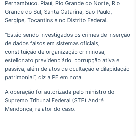
Pernambuco, Piauí, Rio Grande do Norte, Rio
IA
Grande do Sul, Santa Catarina, São Paulo,
Em breve
Sergipe, Tocantins e no Distrito Federal.
“Estão sendo investigados os crimes de inserção
de dados falsos em sistemas oficiais,
constituição de organização criminosa,
BroadFast
estelionato previdenciário, corrupção ativa e
Em breve
passiva, além de atos de ocultação e dilapidação
patrimonial”, diz a PF em nota.
A operação foi autorizada pelo ministro do
Gestão de
Supremo Tribunal Federal (STF) André
Investimentos
Mendonça, relator do caso.
Em breve