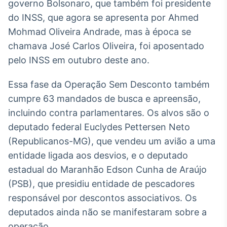
governo Bolsonaro, que também foi presidente
Broadcast
do INSS, que agora se apresenta por Ahmed
Ticker
Mohmad Oliveira Andrade, mas à época se
Cotações e
headlines de
chamava José Carlos Oliveira, foi aposentado
notícias
pelo INSS em outubro deste ano.
Broadcast
Essa fase da Operação Sem Desconto também
Widgets
cumpre 63 mandados de busca e apreensão,
Componentes
incluindo contra parlamentares. Os alvos são o
para conteúdos e
deputado federal Euclydes Pettersen Neto
funcionalidades
(Republicanos-MG), que vendeu um avião a uma
entidade ligada aos desvios, e o deputado
Broadcast
estadual do Maranhão Edson Cunha de Araújo
Wallboard
(PSB), que presidiu entidade de pescadores
Conteúdos e
dados para
responsável por descontos associativos. Os
displays e telas
deputados ainda não se manifestaram sobre a
operação.