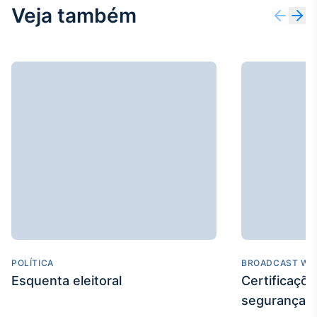
Veja também
Tokenização
de ativos
Em breve
Crédito
Em breve
POLÍTICA
BROADCAST WE
Esquenta eleitoral
Certificaçõ
segurança e