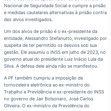
Broadcast
Nacional de Seguridade Social e cumpre a prisão
White Label
e medidas cautelares alternativas à prisão contra
Plataforma para
conteúdos
dez alvos investigados.
personalizados
Soluções de Dados
e Conteúdos
Um dos alvos de prisão é o ex-presidente da
entidade, Alessandro Stefanutto, investigado por
Broadcast
suspeita de ter permitido os desvios sob sua
OTC
gestão. Ele assumiu o INSS em julho de 2023, no
Plataforma para
negociação de
governo atual do presidente Luiz Inácio Lula da
ativos
Silva. A defesa dele ainda não se manifestou.
Broadcast
A PF também cumpriu a imposição de
Datafeed
tornozeleira eletrônica ao ex-ministro do
APIs para
Trabalho e Previdência e ex-presidente do INSS
integração de
no governo de Jair Bolsonaro, José Carlos
conteúdos e
dados
Oliveira. O ex-ministro da Previdência do