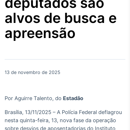
deputados são
Broadcast
Agro
alvos de busca e
Tudo sobre o
agronegócio
apreensão
Broadcast
Político
Os bastidores da
política em tempo
real
13 de novembro de 2025
Broadcast
Energia
Por Aguirre Talento, do
Estadão
O setor de
energia elétrica
Brasília, 13/11/2025 – A Polícia Federal deflagrou
no Brasil
nesta quinta-feira, 13, nova fase da operação
sobre desvios de aposentadorias do Instituto