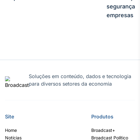
Broadcast
segurança e
Curadoria
empresas
Curadoria de
conteúdos
noticiosos
Soluções de
Tecnologia
Broadcast
Radar
Monitoramento
inteligente de
Soluções em conteúdo, dados e tecnologia
notícias e
para diversos setores da economia
conteúdos
Broadcast
Fundos
Site
Produtos
A melhor
plataforma para
analisar fundos
Home
Broadcast+
de investimento
Notícias
Broadcast Político
no Brasil