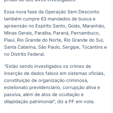
Broadcast
White Label
Essa nova fase da Operação Sem Desconto
Plataforma para
conteúdos
também cumpre 63 mandados de busca e
personalizados
Soluções de Dados
apreensão no Espírito Santo, Goiás, Maranhão,
e Conteúdos
Minas Gerais, Paraíba, Paraná, Pernambuco,
Piauí, Rio Grande do Norte, Rio Grande do Sul,
Broadcast
Santa Catarina, São Paulo, Sergipe, Tocantins e
OTC
Plataforma para
no Distrito Federal.
negociação de
ativos
“Estão sendo investigados os crimes de
inserção de dados falsos em sistemas oficiais,
Broadcast
constituição de organização criminosa,
Datafeed
estelionato previdenciário, corrupção ativa e
APIs para
passiva, além de atos de ocultação e
integração de
conteúdos e
dilapidação patrimonial”, diz a PF em nota.
dados