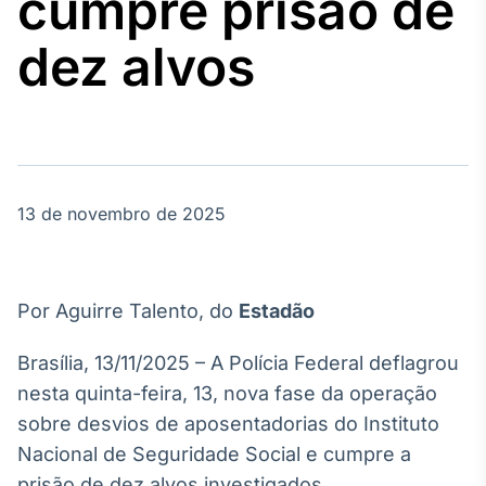
cumpre prisão de
Broadcast
Agro
dez alvos
Tudo sobre o
agronegócio
Broadcast
Político
13 de novembro de 2025
Os bastidores da
política em
tempo real
Por Aguirre Talento, do
Estadão
Broadcast
Energia
Brasília, 13/11/2025 – A Polícia Federal deflagrou
O setor de
nesta quinta-feira, 13, nova fase da operação
energia elétrica
no Brasil
sobre desvios de aposentadorias do Instituto
Nacional de Seguridade Social e cumpre a
prisão de dez alvos investigados.