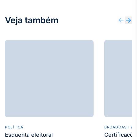
Broadcast
Ticker
Veja também
Cotações e
headlines de
notícias
Broadcast
Widgets
Componentes
para conteúdos e
funcionalidades
Broadcast
Wallboard
Conteúdos e
dados para
displays e telas
POLÍTICA
BROADCAST WE
Esquenta eleitoral
Certificaçõ