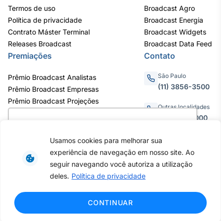
Termos de uso
Broadcast Agro
IA
Política de privacidade
Broadcast Energia
Em breve
Contrato Máster Terminal
Broadcast Widgets
Releases Broadcast
Broadcast Data Feed
Premiações
Contato
São Paulo
Prêmio Broadcast Analistas
BroadFast
(11) 3856-3500
Prêmio Broadcast Empresas
Em breve
Prêmio Broadcast Projeções
Outras localidades
0800.011.3000
Utilizamos cookies para oferecer melhor
experiência, melhorar o desempenho, analisar
Usamos cookies para melhorar sua
como você interage em nosso site e
experiência de navegação em nosso site. Ao
personalizar conteúdo. Ao utilizar este site, você
Gestão de
Av. Eng. Caetano Álvares, 55 - 3º e
seguir navegando você autoriza a utilização
6º andar, Bairro do Limão, São
Investimentos
concorda com o uso de cookies.
Saiba mais
deles.
Política de privacidade
Paulo / SP, CEP 02598-900 -
Em breve
CNPJ: 62.652.961/0001-38
Copyright © 2026 - Todos os
Ok, entendi!
CONTINUAR
direitos reservados ao Broadcast |
Agência Estado.