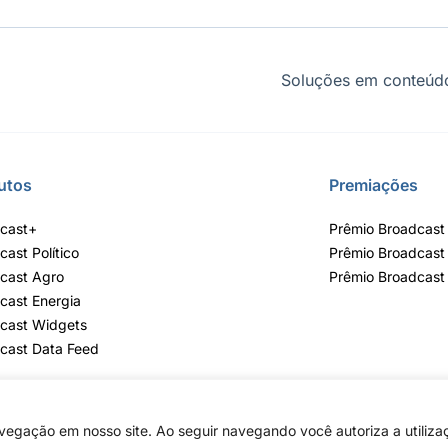
Soluções em conteúdo
utos
Premiações
cast+
Prêmio Broadcast 
cast Político
Prêmio Broadcast
cast Agro
Prêmio Broadcast
cast Energia
cast Widgets
cast Data Feed
egação em nosso site. Ao seguir navegando você autoriza a utiliza
o Álvares, 55 - 3º e 6º andar, Bairro do Limão, São Paulo / SP, CEP 02598-900