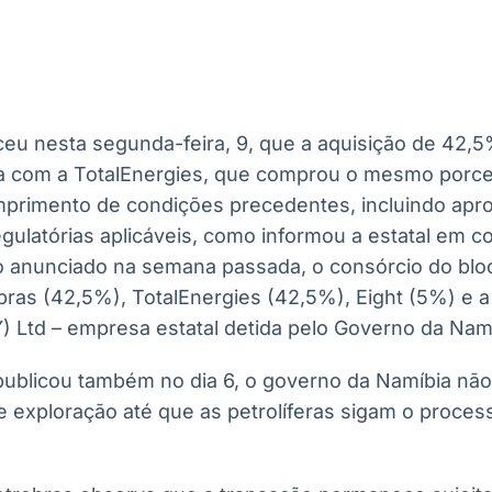
Ticker
Widgets
Wallboard
Curadoria
Cotações e
Componentes
Conteúdos e
Curadoria de
headlines de
para conteúdos e
dados para
conteúdos
notícias
funcionalidades
displays e telas
noticiosos
ceu nesta segunda-feira, 9, que a aquisição de 42,5
IA
BroadFast
Gestão de
Tokenização
a com a TotalEnergies, que comprou o mesmo porcen
Investimentos
de ativos
Em breve
Em breve
mprimento de condições precedentes, incluindo apr
Em breve
Em breve
gulatórias aplicáveis, como informou a estatal em 
cio anunciado na semana passada, o consórcio do blo
ras (42,5%), TotalEnergies (42,5%), Eight (5%) e 
) Ltd – empresa estatal detida pelo Governo da Nam
ublicou também no dia 6, o governo da Namíbia nã
 exploração até que as petrolíferas sigam o process