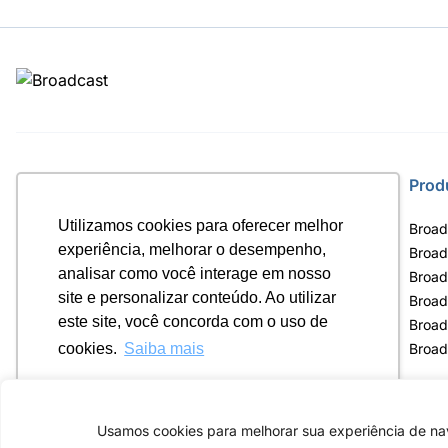
Site
Prod
Utilizamos cookies para oferecer melhor
Home
Broad
experiência, melhorar o desempenho,
Notícias
Broad
analisar como você interage em nosso
Termos de uso
Broad
site e personalizar conteúdo. Ao utilizar
Política de privacidade
Broad
este site, você concorda com o uso de
Contrato Máster Terminal
Broad
Releases Broadcast
Broad
cookies.
Saiba mais
Ok, entendi!
Usamos cookies para melhorar sua experiência de nav
Av. Eng. Caetan