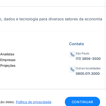
, dados e tecnologia para diversos setores da economia
Contato
São Paulo
Analistas
(11) 3856-3500
 Empresas
 Projeções
Outras localidades
0800.011.3000
ção deles.
Política de privacidade
CONTINUAR
 - CNPJ: 62.652.961/0001-38