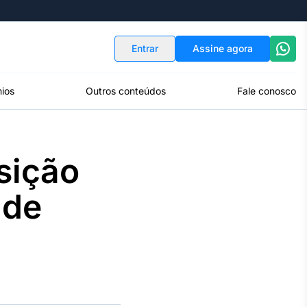
Indicadores
Conversor de Moedas
Entrar
Assine agora
ios
Outros conteúdos
Fale conosco
sição
 de