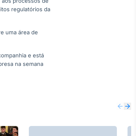
a aos processos de
tos regulatórios da
bre uma área de
 companhia e está
presa na semana