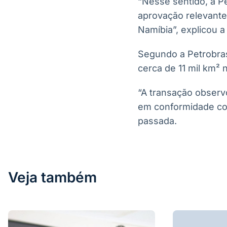
“Nesse sentido, a P
aprovação relevantes
Namíbia”, explicou 
Segundo a Petrobras
cerca de 11 mil km² 
“A transação observ
em conformidade co
passada.
Veja também