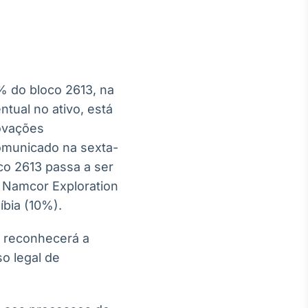
% do bloco 2613, na
Crédito
tual no ativo, está
Em breve
ovações
comunicado na sexta-
co 2613 passa a ser
a Namcor Exploration
íbia (10%).
o reconhecerá a
o legal de