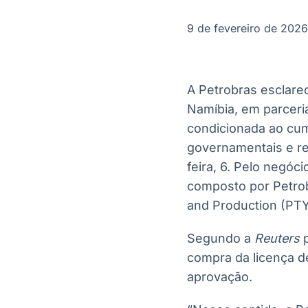
OTC
Datafeed
Plataforma para
APIs para
9 de fevereiro de 2026
negociação de
integração de
ativos
conteúdos e
Soluções de
dados
Tecnologia
A Petrobras esclare
Broadcast
Broadcast
Namíbia, em parceri
Radar
Fundos
condicionada ao cu
Monitoramento
A melhor
inteligente de
plataforma para
governamentais e re
notícias e
analisar fundos
feira, 6. Pelo negó
conteúdos
de investimento
no Brasil
composto por Petrob
and Production (PTY
Segundo a
Reuters
p
compra da licença de
aprovação.