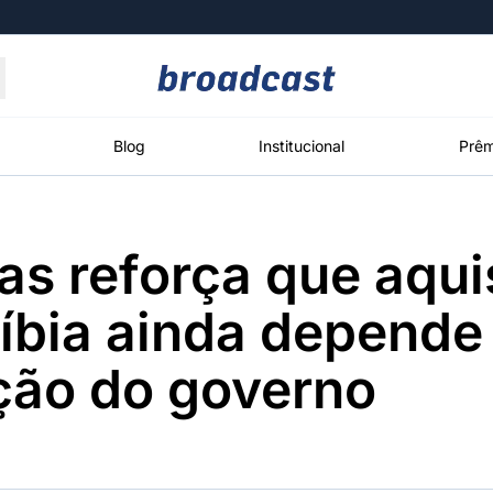
Moedas
Commodities
Blog
Institucional
Prêm
as reforça que aqui
roadcast
Content
ções
Broadcast
Broadcast
Broadcast
íbia ainda depende
Político
Energia
White Label
Os bastidores da
O setor de
Plataforma para
ção do governo
política em
energia elétrica
conteúdos
tempo real
no Brasil
personalizados
Broadcast
Broadcast
Broadcast
Broadcast