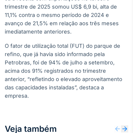
Broadcast
trimestre de 2025 somou US$ 6,9 bi, alta de
Curadoria
11,1% contra o mesmo período de 2024 e
Curadoria de
avanço de 21,5% em relação aos três meses
conteúdos
noticiosos
imediatamente anteriores.
Soluções de
Tecnologia
O fator de utilização total (FUT) do parque de
Broadcast
refino, que já havia sido informado pela
Radar
Petrobras, foi de 94% de julho a setembro,
Monitoramento
acima dos 91% registrados no trimestre
inteligente de
notícias e
anterior, “refletindo o elevado aproveitamento
conteúdos
das capacidades instaladas”, destaca a
empresa.
Broadcast
Fundos
A melhor
plataforma para
analisar fundos
Veja também
de investimento
no Brasil