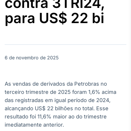
contra 3TRI24,
Broadcast
Agro
para US$ 22 bi
Tudo sobre o
agronegócio
Broadcast
Político
6 de novembro de 2025
Os bastidores da
política em
tempo real
As vendas de derivados da Petrobras no
Broadcast
terceiro trimestre de 2025 foram 1,6% acima
Energia
das registradas em igual período de 2024,
O setor de
alcançando US$ 22 bilhões no total. Esse
energia elétrica
no Brasil
resultado foi 11,6% maior ao do trimestre
imediatamente anterior.