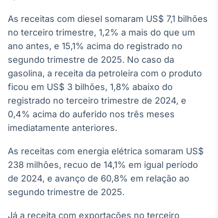
Broadcast
As receitas com diesel somaram US$ 7,1 bilhões
Ticker
Cotações e
no terceiro trimestre, 1,2% a mais do que um
headlines de
ano antes, e 15,1% acima do registrado no
notícias
segundo trimestre de 2025. No caso da
gasolina, a receita da petroleira com o produto
Broadcast
ficou em US$ 3 bilhões, 1,8% abaixo do
Widgets
registrado no terceiro trimestre de 2024, e
Componentes
para conteúdos e
0,4% acima do auferido nos três meses
funcionalidades
imediatamente anteriores.
As receitas com energia elétrica somaram US$
Broadcast
238 milhões, recuo de 14,1% em igual período
Wallboard
Conteúdos e
de 2024, e avanço de 60,8% em relação ao
dados para
segundo trimestre de 2025.
displays e telas
Já a receita com exportações no terceiro