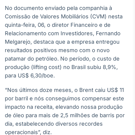
Broadcast
No documento enviado pela companhia à
White Label
Comissão de Valores Mobiliários (CVM) nesta
Plataforma para
conteúdos
quinta-feira, 06, o diretor Financeiro e de
personalizados
Soluções de Dados
Relacionamento com Investidores, Fernando
e Conteúdos
Melgarejo, destaca que a empresa entregou
Broadcast
resultados positivos mesmo com o novo
OTC
patamar do petróleo. No período, o custo de
Plataforma para
produção (lifting cost) no Brasil subiu 8,9%,
negociação de
ativos
para US$ 6,30/boe.
“Nos últimos doze meses, o Brent caiu US$ 11
Broadcast
por barril e nós conseguimos compensar este
Datafeed
impacto na receita, elevando nossa produção
APIs para
integração de
de óleo para mais de 2,5 milhões de barris por
conteúdos e
dia, estabelecendo diversos recordes
dados
operacionais”, diz.