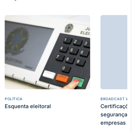
IA
Em breve
BroadFast
Em breve
Gestão de
POLÍTICA
BROADCAST WE
Investimentos
Esquenta eleitoral
Certificaçõ
Em breve
segurança e
empresas