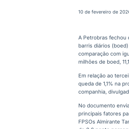
OTC
Datafeed
Plataforma para
APIs para
10 de fevereiro de 202
negociação de
integração de
ativos
conteúdos e
Soluções de
dados
Tecnologia
A Petrobras fechou 
Broadcast
Broadcast
barris diários (boed
Radar
Fundos
comparação com igua
Monitoramento
A melhor
inteligente de
plataforma para
milhões de boed, 11,
notícias e
analisar fundos
conteúdos
de investimento
Em relação ao terce
no Brasil
queda de 1,1% na pr
companhia, divulgado
No documento enviad
principais fatores 
FPSOs Almirante Tam