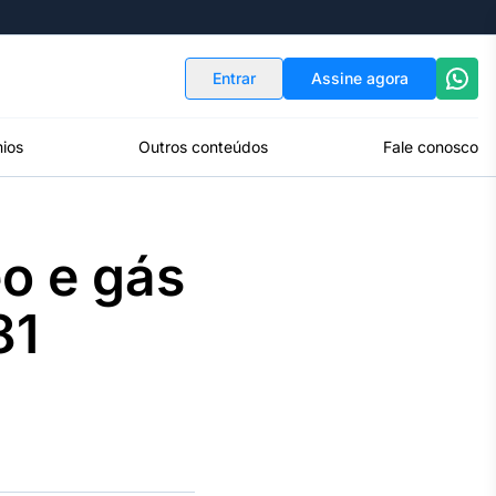
Indicadores
Conversor de Moedas
Entrar
Assine agora
ios
Outros conteúdos
Fale conosco
o e gás
81