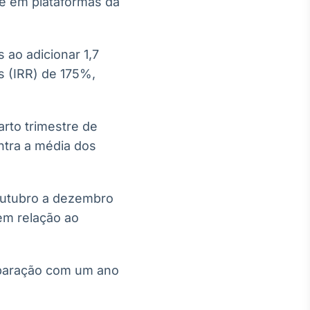
te em plataformas da
 ao adicionar 1,7
s (IRR) de 175%,
arto trimestre de
ntra a média dos
 outubro a dezembro
em relação ao
omparação com um ano