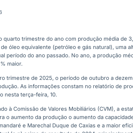
Ticker
Widgets
Wallboard
Curadoria
Cotações e
Componentes
Conteúdos e
Curadoria de
6
headlines de
para conteúdos e
dados para
conteúdos
notícias
funcionalidades
displays e telas
noticiosos
o quarto trimestre do ano com produção média de 3
IA
BroadFast
Gestão de
Tokenização
) de óleo equivalente (petróleo e gás natural), uma a
Investimentos
de ativos
Em breve
Em breve
l período do ano passado. No ano, a produção médi
Em breve
Em breve
1% maior.
iro trimestre de 2025, o período de outubro a deze
odução. As informações constam no relatório de pr
 nesta terça-feira, 10.
o à Comissão de Valores Mobiliários (CVM), a estat
para o aumento da produção o aumento da capacidad
andaré e Marechal Duque de Caxias e a maior efici