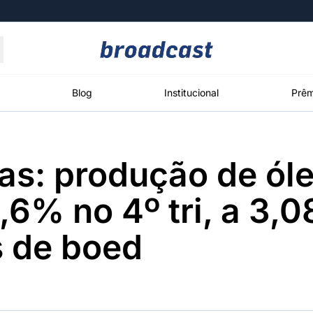
Moedas
Commodities
Blog
Institucional
Prêm
as: produção de óle
roadcast
Content
ções
Broadcast
Broadcast
Broadcast
,6% no 4º tri, a 3,0
Político
Energia
White Label
Os bastidores da
O setor de
Plataforma para
s de boed
política em
energia elétrica
conteúdos
tempo real
no Brasil
personalizados
Broadcast
Broadcast
Broadcast
Broadcast