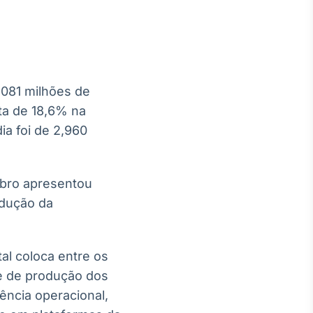
,081 milhões de
Crédito
lta de 18,6% na
Em breve
a foi de 2,960
mbro apresentou
odução da
al coloca entre os
e de produção dos
ência operacional,