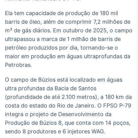
Broadcast
Ticker
Ela tem capacidade de produção de 180 mil
Cotações e
barris de óleo, além de comprimir 7,2 milhões de
headlines de
m³ de gás diários. Em outubro de 2025, o campo
notícias
ultrapassou a marca de 1 milhão de barris de
petróleo produzidos por dia, tornando-se o
Broadcast
maior em produção em águas ultraprofundas da
Widgets
Petrobras.
Componentes
para conteúdos e
funcionalidades
O campo de Búzios está localizado em águas
ultra profundas da Bacia de Santos
(profundidade de até 2.100 metros), a 180 km da
Broadcast
Wallboard
costa do estado do Rio de Janeiro. O FPSO P-79
Conteúdos e
integra o projeto de Desenvolvimento da
dados para
Produção de Búzios 8, que conta com 14 poços,
displays e telas
sendo 8 produtores e 6 injetores WAG.