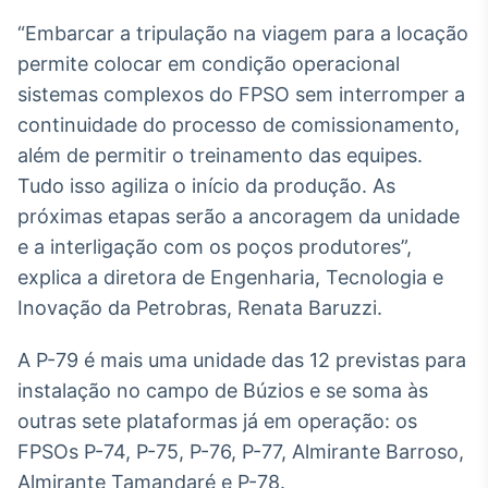
Broadcast
White Label
“Embarcar a tripulação na viagem para a locação
Plataforma para
permite colocar em condição operacional
conteúdos
sistemas complexos do FPSO sem interromper a
personalizados
Soluções de Dados
continuidade do processo de comissionamento,
e Conteúdos
além de permitir o treinamento das equipes.
Broadcast
Tudo isso agiliza o início da produção. As
OTC
próximas etapas serão a ancoragem da unidade
Plataforma para
e a interligação com os poços produtores”,
negociação de
ativos
explica a diretora de Engenharia, Tecnologia e
Inovação da Petrobras, Renata Baruzzi.
Broadcast
A P-79 é mais uma unidade das 12 previstas para
Datafeed
instalação no campo de Búzios e se soma às
APIs para
integração de
outras sete plataformas já em operação: os
conteúdos e
FPSOs P-74, P-75, P-76, P-77, Almirante Barroso,
dados
Almirante Tamandaré e P-78.