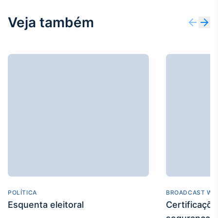
IA
Veja também
Em breve
BroadFast
Em breve
Gestão de
Investimentos
Em breve
POLÍTICA
BROADCAST WE
Esquenta eleitoral
Certificaçõ