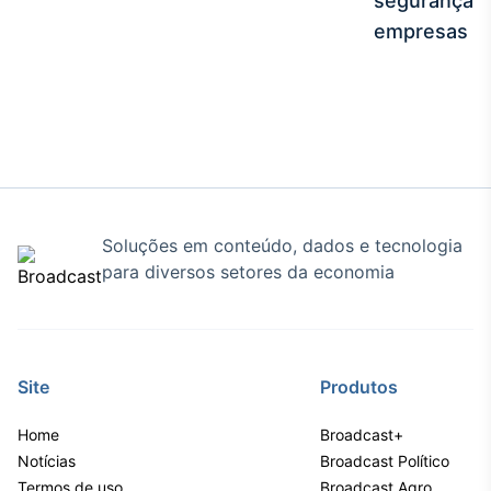
segurança e
Tokenização
empresas
de ativos
Em breve
Crédito
Em breve
Soluções em conteúdo, dados e tecnologia
para diversos setores da economia
Site
Produtos
Home
Broadcast+
Notícias
Broadcast Político
Termos de uso
Broadcast Agro