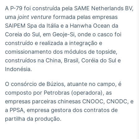
Broadcast
A P-79 foi construída pela SAME Netherlands BV,
Curadoria
uma
joint venture
formada pelas empresas
Curadoria de
SAIPEM Spa da Itália e a Hanwha Ocean da
conteúdos
noticiosos
Soluções de
Coreia do Sul, em Geoje-Si, onde o casco foi
Tecnologia
construído e realizada a integração e
comissionamento dos módulos de topside,
Broadcast
construídos na China, Brasil, Coréia do Sul e
Radar
Indonésia.
Monitoramento
inteligente de
notícias e
O consórcio de Búzios, atuante no campo, é
conteúdos
composto por Petrobras (operadora), as
Broadcast
empresas parceiras chinesas CNOOC, CNODC, e
Fundos
a PPSA, empresa gestora dos contratos de
A melhor
partilha da produção.
plataforma para
analisar fundos
de investimento
no Brasil