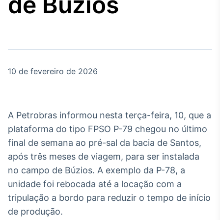
de Búzios
Broadcast
Agro
Tudo sobre o
agronegócio
10 de fevereiro de 2026
Broadcast
Político
Os bastidores da
política em tempo
A Petrobras informou nesta terça-feira, 10, que a
real
plataforma do tipo FPSO P-79 chegou no último
final de semana ao pré-sal da bacia de Santos,
Broadcast
após três meses de viagem, para ser instalada
Energia
no campo de Búzios. A exemplo da P-78, a
O setor de
energia elétrica
unidade foi rebocada até a locação com a
no Brasil
tripulação a bordo para reduzir o tempo de início
de produção.