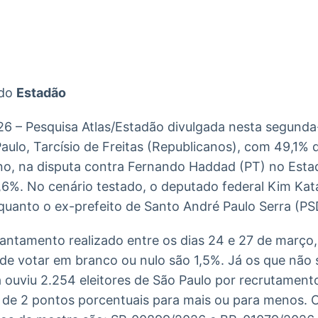
Ticker
Widgets
Wallboard
Curadoria
Cotações e
Componentes
Conteúdos e
Curadoria de
headlines de
para conteúdos e
dados para
conteúdos
notícias
funcionalidades
displays e telas
noticiosos
 do
Estadão
IA
BroadFast
Gestão de
Tokenização
Investimentos
de ativos
Em breve
Em breve
6 – Pesquisa Atlas/Estadão divulgada nesta segunda-
Em breve
Em breve
ulo, Tarcísio de Freitas (Republicanos), com 49,1% 
rno, na disputa contra Fernando Haddad (PT) no Esta
6%. No cenário testado, o deputado federal Kim Kata
uanto o ex-prefeito de Santo André Paulo Serra (PSD
ntamento realizado entre os dias 24 e 27 de março, 
de votar em branco ou nulo são 1,5%. Já os que nã
 ouviu 2.254 eleitores de São Paulo por recrutamento 
de 2 pontos porcentuais para mais ou para menos. O