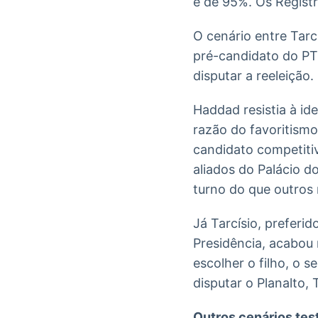
é de 95%. Os Regist
O cenário entre Tarc
pré-candidato do PT
disputar a reeleição.
Haddad resistia à id
razão do favoritismo
candidato competitiv
aliados do Palácio d
turno do que outro
Já Tarcísio, preferi
Presidência, acabou 
escolher o filho, o 
disputar o Planalto,
Outros cenários tes