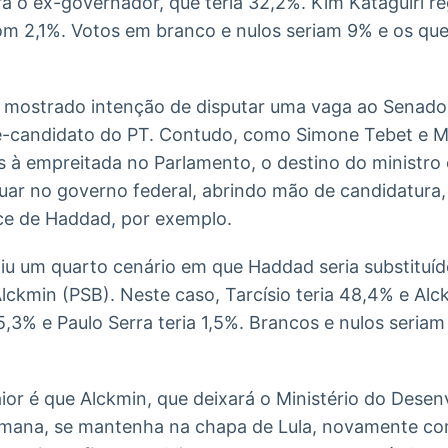
 o ex-governador, que teria 32,2%. Kim Kataguiri reg
 com 2,1%. Votos em branco e nulos seriam 9% e os q
m mostrado intenção de disputar uma vaga ao Senad
candidato do PT. Contudo, como Simone Tebet e Mar
 à empreitada no Parlamento, o destino do ministro 
nuar no governo federal, abrindo mão de candidatura
ce de Haddad, por exemplo.
u um quarto cenário em que Haddad seria substituído
lckmin (PSB). Neste caso, Tarcísio teria 48,4% e Alc
,3% e Paulo Serra teria 1,5%. Brancos e nulos seria
ior é que Alckmin, que deixará o Ministério do Desen
mana, se mantenha na chapa de Lula, novamente co