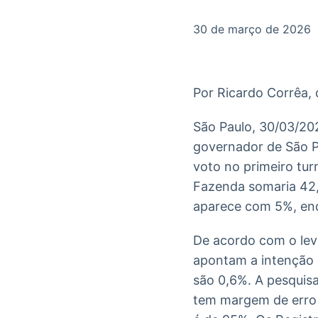
OTC
Datafeed
Plataforma para
APIs para
30 de março de 2026
negociação de
integração de
ativos
conteúdos e
Soluções de
dados
Tecnologia
Por Ricardo Corrêa,
Broadcast
Broadcast
Radar
Fundos
São Paulo, 30/03/202
Monitoramento
A melhor
governador de São Pa
inteligente de
plataforma para
notícias e
analisar fundos
voto no primeiro tu
conteúdos
de investimento
Fazenda somaria 42,
no Brasil
aparece com 5%, enq
De acordo com o leva
apontam a intenção 
são 0,6%. A pesquisa
tem margem de erro 