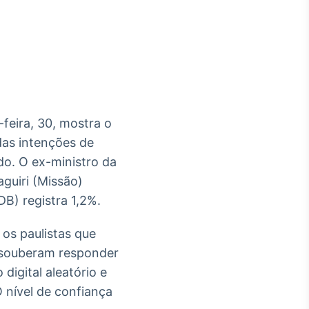
Crédito
Em breve
feira, 30, mostra o
das intenções de
do. O ex-ministro da
guiri (Missão)
B) registra 1,2%.
os paulistas que
o souberam responder
digital aleatório e
 nível de confiança