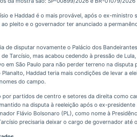
ros da mostra são: SP-00899/2026 e BR-01079/2026
ísio e Haddad é o mais provável, após o ex-ministro
 ao pleito e o governador ter anunciado a permanênc
eia de disputar novamente o Palácio dos Bandeirante
 de Tarcísio, mas acabou cedendo à pressão de Lula,
o em São Paulo para não perder terreno na disputa p
o Planalto, Haddad teria mais condições de levar a e
s nomes do campo.
do por partidos de centro e setores da direita como c
mantido na disputa à reeleição após o ex-presidente 
senador Flávio Bolsonaro (PL), como nome à Presidênc
 Tarcísio precisaria deixar o cargo de governador até
tados