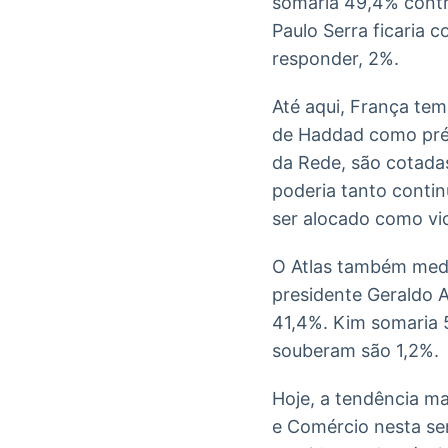
somaria 49,4% contra
Paulo Serra ficaria
responder, 2%.
Até aqui, França te
de Haddad como pré-
da Rede, são cotadas
poderia tanto conti
ser alocado como vi
O Atlas também medi
presidente Geraldo A
41,4%. Kim somaria 5
souberam são 1,2%.
Hoje, a tendência ma
e Comércio nesta se