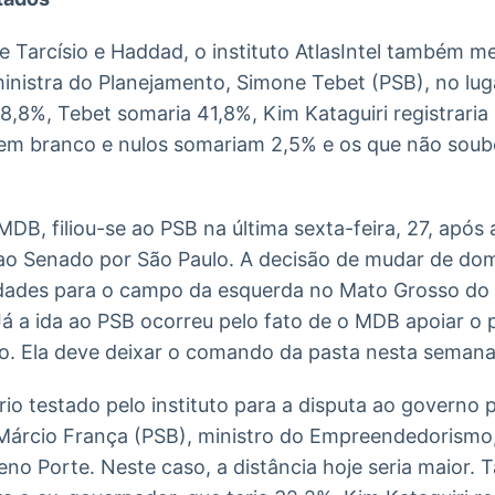
e Tarcísio e Haddad, o instituto AtlasIntel também m
inistra do Planejamento, Simone Tebet (PSB), no lu
 48,8%, Tebet somaria 41,8%, Kim Kataguiri registraria
s em branco e nulos somariam 2,5% e os que não sou
MDB, filiou-se ao PSB na última sexta-feira, 27, após
o Senado por São Paulo. A decisão de mudar de domicí
ldades para o campo da esquerda no Mato Grosso do 
Já a ida ao PSB ocorreu pelo fato de o MDB apoiar o p
lo. Ela deve deixar o comando da pasta nesta semana
io testado pelo instituto para a disputa ao governo p
Márcio França (PSB), ministro do Empreendedorismo
o Porte. Neste caso, a distância hoje seria maior. Ta