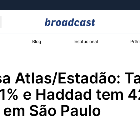
Moedas
Commodities
Blog
Institucional
Prêm
a Atlas/Estadão: Ta
roadcast
Content
ções
Broadcast
Broadcast
Broadcast
,1% e Haddad tem 4
Político
Energia
White Label
Os bastidores da
O setor de
Plataforma para
 em São Paulo
política em tempo
energia elétrica
conteúdos
real
no Brasil
personalizados
Broadcast
Broadcast
Broadcast
Broadcast