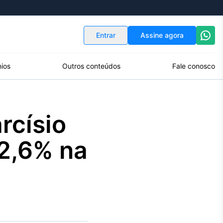
Indicadores
Conversor de Moedas
Entrar
Assine agora
ios
Outros conteúdos
Fale conosco
rcísio
2,6% na