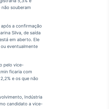
istraria 5,3% e
ue não souberam
o após a confirmação
ina Silva, de saída
está em aberto. Ele
, ou eventualmente
 pelo vice-
kmin ficaria com
m 2,2% e os que não
volvimento, Indústria
mo candidato a vice-