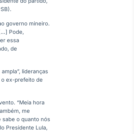
sidente do partido,
PSB).
ao governo mineiro.
 […] Pode,
er essa
ado, de
 ampla”, lideranças
 o ex-prefeito de
vento. “Meia hora
 também, me
e sabe o quanto nós
o Presidente Lula,