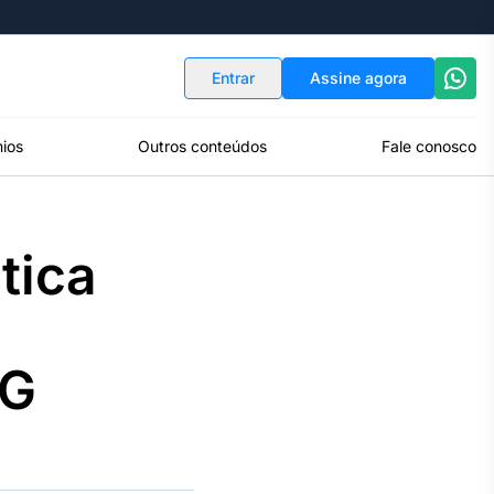
Indicadores
Conversor de Moedas
Entrar
Assine agora
ios
Outros conteúdos
Fale conosco
tica
MG