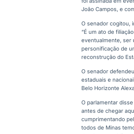
foi assinada em even
João Campos, e com 
O senador cogitou, i
“É um ato de filiaçã
eventualmente, ser
personificação de u
reconstrução do Esta
O senador defendeu 
estaduais e naciona
Belo Horizonte Alexa
O parlamentar disse
antes de chegar aqu
cumprimentando pela
todos de Minas temo