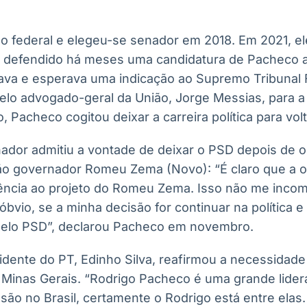
o federal e elegeu-se senador em 2018. Em 2021, e
m defendido há meses uma candidatura de Pacheco a
ava e esperava uma indicação ao Supremo Tribunal 
pelo advogado-geral da União, Jorge Messias, para a
, Pacheco cogitou deixar a carreira política para vol
dor admitiu a vontade de deixar o PSD depois de o p
tão governador Romeu Zema (Novo): “É claro que a 
erência ao projeto do Romeu Zema. Isso não me inc
, óbvio, se a minha decisão for continuar na política 
pelo PSD”, declarou Pacheco em novembro.
idente do PT, Edinho Silva, reafirmou a necessidade
 Minas Gerais. “Rodrigo Pacheco é uma grande lidera
são no Brasil, certamente o Rodrigo está entre elas