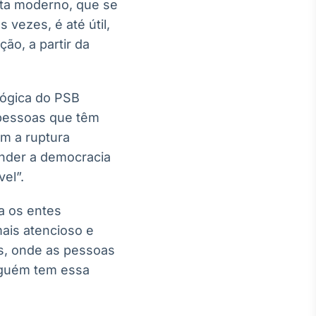
nta moderno, que se
 vezes, é até útil,
ão, a partir da
 lógica do PSB
 pessoas que têm
m a ruptura
ender a democracia
vel”.
a os entes
ais atencioso e
os, onde as pessoas
inguém tem essa