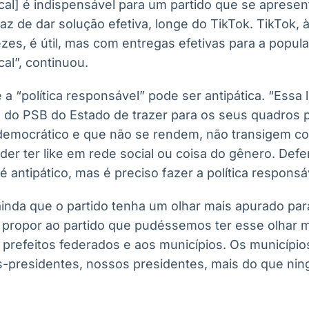
scal] é indispensável para um partido que se aprese
 de dar solução efetiva, longe do TikTok. TikTok, às
zes, é útil, mas com entregas efetivas para a populaç
cal”, continuou.
a “política responsável” pode ser antipática. “Essa
ca do PSB do Estado de trazer para os seus quadros
emocrático e que não se rendem, não transigem co
der ter like em rede social ou coisa do gênero. Def
é antipático, mas é preciso fazer a política responsá
nda que o partido tenha um olhar mais apurado par
 propor ao partido que pudéssemos ter esse olhar m
s prefeitos federados e aos municípios. Os municípi
os-presidentes, nossos presidentes, mais do que n