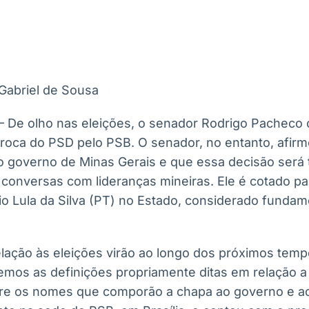
Ticker
Widgets
Wallboard
Curadoria
Cotações e
Componentes
Conteúdos e
Curadoria de
headlines de
para conteúdos e
dados para
conteúdos
notícias
funcionalidades
displays e telas
noticiosos
Gabriel de Sousa
IA
BroadFast
Gestão de
Tokenização
Investimentos
de ativos
Em breve
Em breve
 – De olho nas eleições, o senador Rodrigo Pacheco o
Em breve
Em breve
a troca do PSD pelo PSB. O senador, no entanto, afirm
ao governo de Minas Gerais e que essa decisão será 
 conversas com lideranças mineiras. Ele é cotado pa
io Lula da Silva (PT) no Estado, considerado fundam
elação às eleições virão ao longo dos próximos tem
emos as definições propriamente ditas em relação 
bre os nomes que comporão a chapa ao governo e ao