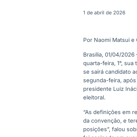
OTC
Datafeed
Plataforma para
APIs para
1 de abril de 2026
negociação de
integração de
ativos
conteúdos e
Soluções de
dados
Tecnologia
Por Naomi Matsui e 
Broadcast
Broadcast
Radar
Fundos
Brasília, 01/04/2026
Monitoramento
A melhor
quarta-feira, 1°, su
inteligente de
plataforma para
notícias e
analisar fundos
se sairá candidato 
conteúdos
de investimento
segunda-feira, após
no Brasil
presidente Luiz Inác
eleitoral.
“As definições em r
da convenção, e ter
posições”, falou so