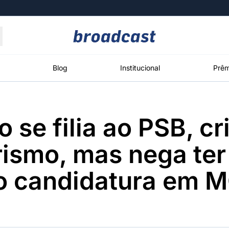
Moedas
Commodities
Blog
Institucional
Prêm
 se filia ao PSB, cri
roadcast
Content
ções
Broadcast
Broadcast
Broadcast
arismo, mas nega ter
Político
Energia
White Label
Os bastidores da
O setor de
Plataforma para
do candidatura em 
política em
energia elétrica
conteúdos
tempo real
no Brasil
personalizados
Broadcast
Broadcast
Broadcast
Broadcast