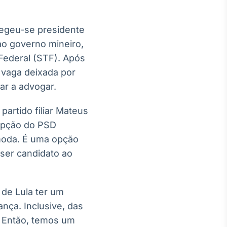
legeu-se presidente
o governo mineiro,
Federal (STF). Após
 vaga deixada por
tar a advogar.
artido filiar Mateus
opção do PSD
omoda. É uma opção
e ser candidato ao
 de Lula ter um
nça. Inclusive, das
. Então, temos um