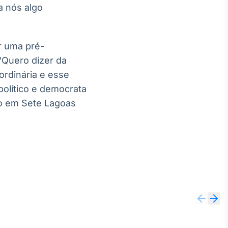
a nós algo
r uma pré-
“Quero dizer da
ordinária e esse
político e democrata
nto em Sete Lagoas