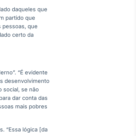
 lado daqueles que
um partido que
as pessoas, que
lado certo da
erno”. “É evidente
s desenvolvimento
social, se não
 para dar conta das
essoas mais pobres
s. “Essa lógica [da