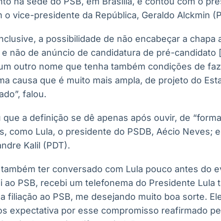
to na sede do PSB, em Brasília, e contou com o pre
o vice-presidente da República, Geraldo Alckmin (
nclusive, a possibilidade de não encabeçar a chapa 
o e não de anúncio de candidatura de pré-candidato
 um outro nome que tenha também condições de faz
ma causa que é muito mais ampla, de projeto do Est
do”, falou.
que a definição se dê apenas após ouvir, de “forma
is, como Lula, o presidente do PSDB, Aécio Neves; e
ndre Kalil (PDT).
 também ter conversado com Lula pouco antes do e
i ao PSB, recebi um telefonema do Presidente Lula
 filiação ao PSB, me desejando muito boa sorte. El
s expectativa por esse compromisso reafirmado pel