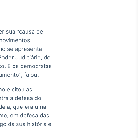
er sua “causa de
a movimentos
smo se apresenta
Poder Judiciário, do
co. E os democratas
amento”, falou.
mo e citou as
ntra a defesa do
deia, que era uma
ismo, em defesa das
go da sua história e