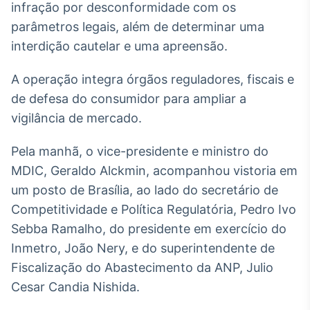
infração por desconformidade com os
Broadcast
parâmetros legais, além de determinar uma
Ticker
Cotações e
interdição cautelar e uma apreensão.
headlines de
notícias
A operação integra órgãos reguladores, fiscais e
de defesa do consumidor para ampliar a
Broadcast
vigilância de mercado.
Widgets
Componentes
Pela manhã, o vice-presidente e ministro do
para conteúdos e
MDIC, Geraldo Alckmin, acompanhou vistoria em
funcionalidades
um posto de Brasília, ao lado do secretário de
Competitividade e Política Regulatória, Pedro Ivo
Broadcast
Sebba Ramalho, do presidente em exercício do
Wallboard
Inmetro, João Nery, e do superintendente de
Conteúdos e
dados para
Fiscalização do Abastecimento da ANP, Julio
displays e telas
Cesar Candia Nishida.