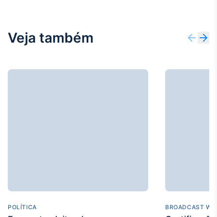
Broadcast
Curadoria
Curadoria de
Veja também
conteúdos
noticiosos
Soluções de
Tecnologia
Broadcast
Radar
Monitoramento
inteligente de
notícias e
conteúdos
Broadcast
Fundos
A melhor
plataforma para
analisar fundos
de investimento
POLÍTICA
BROADCAST WE
no Brasil