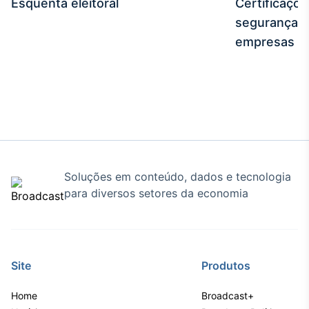
Esquenta eleitoral
Certificaçõ
IA
segurança e
Em breve
empresas
BroadFast
Em breve
Soluções em conteúdo, dados e tecnologia
para diversos setores da economia
Gestão de
Investimentos
Em breve
Site
Produtos
Home
Broadcast+