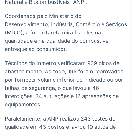
Broadcast
Natural e Biocombustíveis (ANP).
White Label
Coordenada pelo Ministério do
Plataforma para
conteúdos
Desenvolvimento, Indústria, Comércio e Serviços
personalizados
Soluções de Dados
(MDIC), a força-tarefa mira fraudes na
e Conteúdos
quantidade e na qualidade do combustível
Broadcast
entregue ao consumidor.
OTC
Plataforma para
Técnicos do Inmetro verificaram 909 bicos de
negociação de
abastecimento. Ao todo, 195 foram reprovados
ativos
por fornecer volume inferior ao indicado ou por
falhas de segurança, o que levou a 46
Broadcast
interdições, 34 autuações e 16 apreensões de
Datafeed
equipamentos.
APIs para
integração de
conteúdos e
Paralelamente, a ANP realizou 243 testes de
dados
qualidade em 43 postos e lavrou 19 autos de