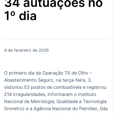
34 autuações no
Broadcast
Agro
1º dia
Tudo sobre o
agronegócio
Broadcast
Político
4 de fevereiro de 2026
Os bastidores da
política em tempo
real
O primeiro dia da Operação Tô de Olho –
Broadcast
Abastecimento Seguro, na terça-feira, 3,
Energia
vistoriou 53 postos de combustíveis e registrou
O setor de
214 irregularidades, informaram o Instituto
energia elétrica
no Brasil
Nacional de Metrologia, Qualidade e Tecnologia
(Inmetro) e a Agência Nacional do Petróleo, Gás