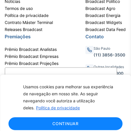
Notícias
Broadcast Político
Tokenização
Termos de uso
Broadcast Agro
de ativos
Política de privacidade
Broadcast Energia
Contrato Máster Terminal
Em breve
Broadcast Widgets
Releases Broadcast
Broadcast Data Feed
Premiações
Contato
São Paulo
Prêmio Broadcast Analistas
Crédito
(11) 3856-3500
Prêmio Broadcast Empresas
Em breve
Prêmio Broadcast Projeções
Outras localidades
0800.011.3000
Utilizamos cookies para oferecer melhor
experiência, melhorar o desempenho, analisar
Usamos cookies para melhorar sua experiência
como você interage em nosso site e
de navegação em nosso site. Ao seguir
personalizar conteúdo. Ao utilizar este site, você
Av. Eng. Caetano Álvares, 55 - 3º e
navegando você autoriza a utilização
6º andar, Bairro do Limão, São
concorda com o uso de cookies.
Saiba mais
deles.
Política de privacidade
Paulo / SP, CEP 02598-900 -
CNPJ: 62.652.961/0001-38
Copyright © 2026 - Todos os
Ok, entendi!
CONTINUAR
direitos reservados ao Broadcast |
Agência Estado.