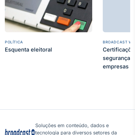
Tokenização
de ativos
Em breve
POLÍTICA
BROADCAST WE
Esquenta eleitoral
Certificaçõ
Crédito
segurança e
Em breve
empresas
Soluções em conteúdo, dados e
tecnologia para diversos setores da