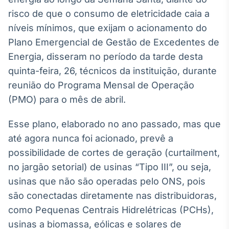
Broadcast
risco de que o consumo de eletricidade caia a
White Label
níveis mínimos, que exijam o acionamento do
Plataforma para
conteúdos
Plano Emergencial de Gestão de Excedentes de
personalizados
Soluções de Dados
Energia, disseram no período da tarde desta
e Conteúdos
quinta-feira, 26, técnicos da instituição, durante
Broadcast
reunião do Programa Mensal de Operação
OTC
(PMO) para o mês de abril.
Plataforma para
negociação de
Esse plano, elaborado no ano passado, mas que
ativos
até agora nunca foi acionado, prevê a
possibilidade de cortes de geração (curtailment,
Broadcast
no jargão setorial) de usinas “Tipo III”, ou seja,
Datafeed
usinas que não são operadas pelo ONS, pois
APIs para
integração de
são conectadas diretamente nas distribuidoras,
conteúdos e
como Pequenas Centrais Hidrelétricas (PCHs),
dados
usinas a biomassa, eólicas e solares de