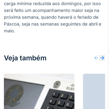
carga mínima reduzida aos domingos, por isso
IA
será feito um acompanhamento maior seja na
Em breve
próxima semana, quando haverá o feriado de
Páscoa, seja nas semanas seguintes de abril e
maio.
BroadFast
Em breve
Veja também
Gestão de
Investimentos
Em breve