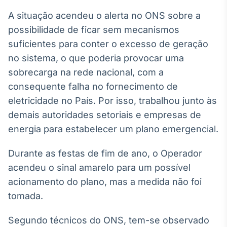
Broadcast
A situação acendeu o alerta no ONS sobre a
Curadoria
possibilidade de ficar sem mecanismos
Curadoria de
conteúdos
suficientes para conter o excesso de geração
noticiosos
Soluções de
no sistema, o que poderia provocar uma
Tecnologia
sobrecarga na rede nacional, com a
consequente falha no fornecimento de
Broadcast
eletricidade no País. Por isso, trabalhou junto às
Radar
Monitoramento
demais autoridades setoriais e empresas de
inteligente de
energia para estabelecer um plano emergencial.
notícias e
conteúdos
Durante as festas de fim de ano, o Operador
Broadcast
acendeu o sinal amarelo para um possível
Fundos
acionamento do plano, mas a medida não foi
A melhor
tomada.
plataforma para
analisar fundos
de investimento
Segundo técnicos do ONS, tem-se observado
no Brasil