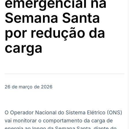
emergencial na
Broadcast
Agro
Semana Santa
Tudo sobre o
agronegócio
por redução da
carga
Broadcast
Político
Os bastidores da
política em
tempo real
26 de março de 2026
Broadcast
Energia
O setor de
energia elétrica
no Brasil
O Operador Nacional do Sistema Elétrico (ONS)
vai monitorar o comportamento da carga de
energia ao longo da Semana Santa, diante do