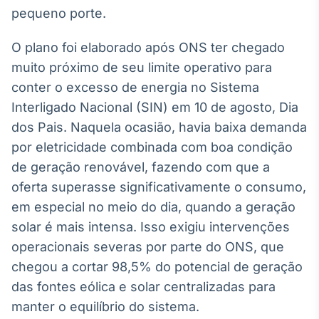
Broadcast
pequeno porte.
Ticker
Cotações e
O plano foi elaborado após ONS ter chegado
headlines de
muito próximo de seu limite operativo para
notícias
conter o excesso de energia no Sistema
Interligado Nacional (SIN) em 10 de agosto, Dia
Broadcast
dos Pais. Naquela ocasião, havia baixa demanda
Widgets
por eletricidade combinada com boa condição
Componentes
para conteúdos e
de geração renovável, fazendo com que a
funcionalidades
oferta superasse significativamente o consumo,
em especial no meio do dia, quando a geração
Broadcast
solar é mais intensa. Isso exigiu intervenções
Wallboard
operacionais severas por parte do ONS, que
Conteúdos e
chegou a cortar 98,5% do potencial de geração
dados para
displays e telas
das fontes eólica e solar centralizadas para
manter o equilíbrio do sistema.