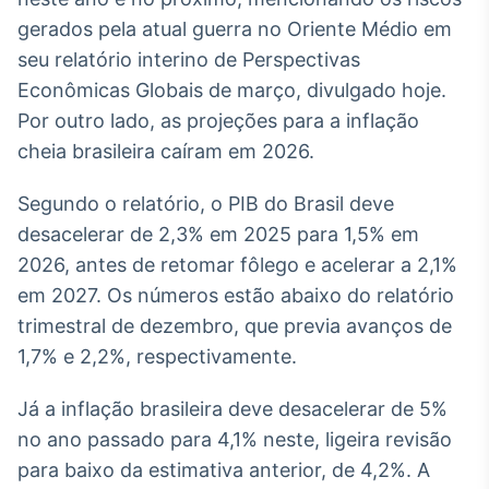
Broadcast
gerados pela atual guerra no Oriente Médio em
White Label
seu relatório interino de Perspectivas
Plataforma para
conteúdos
Econômicas Globais de março, divulgado hoje.
personalizados
Soluções de Dados
Por outro lado, as projeções para a inflação
e Conteúdos
cheia brasileira caíram em 2026.
Broadcast
Segundo o relatório, o PIB do Brasil deve
OTC
Plataforma para
desacelerar de 2,3% em 2025 para 1,5% em
negociação de
2026, antes de retomar fôlego e acelerar a 2,1%
ativos
em 2027. Os números estão abaixo do relatório
trimestral de dezembro, que previa avanços de
Broadcast
1,7% e 2,2%, respectivamente.
Datafeed
APIs para
Já a inflação brasileira deve desacelerar de 5%
integração de
conteúdos e
no ano passado para 4,1% neste, ligeira revisão
dados
para baixo da estimativa anterior, de 4,2%. A