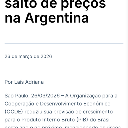
salto de preços
Broadcast
Agro
na Argentina
Tudo sobre o
agronegócio
Broadcast
Político
26 de março de 2026
Os bastidores da
política em tempo
real
Por Laís Adriana
Broadcast
Energia
São Paulo, 26/03/2026 – A Organização para a
O setor de
Cooperação e Desenvolvimento Econômico
energia elétrica
no Brasil
(OCDE) reduziu sua previsão de crescimento
para o Produto Interno Bruto (PIB) do Brasil
neste ano e no próximo, mencionando os riscos