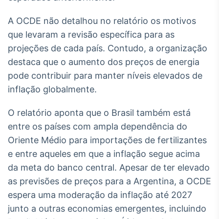
Broadcast
Curadoria
A OCDE não detalhou no relatório os motivos
Curadoria de
que levaram a revisão específica para as
conteúdos
projeções de cada país. Contudo, a organização
noticiosos
Soluções de
destaca que o aumento dos preços de energia
Tecnologia
pode contribuir para manter níveis elevados de
Broadcast
inflação globalmente.
Radar
Monitoramento
O relatório aponta que o Brasil também está
inteligente de
entre os países com ampla dependência do
notícias e
conteúdos
Oriente Médio para importações de fertilizantes
e entre aqueles em que a inflação segue acima
Broadcast
da meta do banco central. Apesar de ter elevado
Fundos
as previsões de preços para a Argentina, a OCDE
A melhor
plataforma para
espera uma moderação da inflação até 2027
analisar fundos
junto a outras economias emergentes, incluindo
de investimento
no Brasil