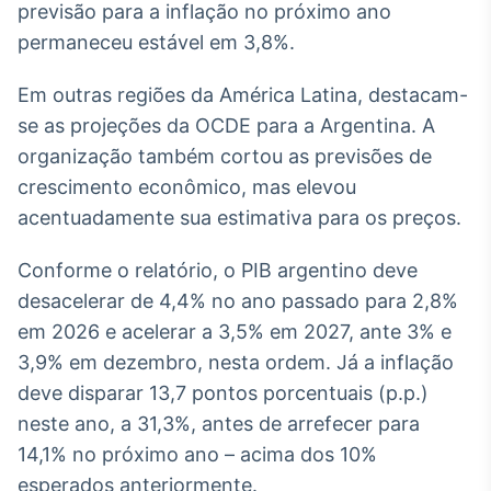
previsão para a inflação no próximo ano
Broadcast
permaneceu estável em 3,8%.
Ticker
Cotações e
headlines de
Em outras regiões da América Latina, destacam-
notícias
se as projeções da OCDE para a Argentina. A
organização também cortou as previsões de
Broadcast
crescimento econômico, mas elevou
Widgets
acentuadamente sua estimativa para os preços.
Componentes
para conteúdos e
Conforme o relatório, o PIB argentino deve
funcionalidades
desacelerar de 4,4% no ano passado para 2,8%
em 2026 e acelerar a 3,5% em 2027, ante 3% e
Broadcast
3,9% em dezembro, nesta ordem. Já a inflação
Wallboard
deve disparar 13,7 pontos porcentuais (p.p.)
Conteúdos e
dados para
neste ano, a 31,3%, antes de arrefecer para
displays e telas
14,1% no próximo ano – acima dos 10%
esperados anteriormente.