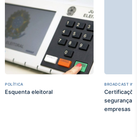
Tokenização
de ativos
Em breve
Crédito
Em breve
POLÍTICA
BROADCAST WE
Esquenta eleitoral
Certificaçõ
segurança e
empresas