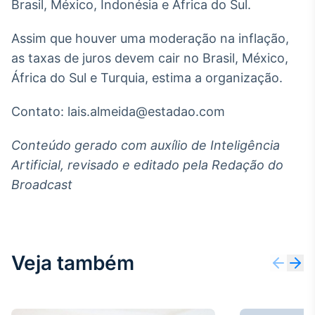
Brasil, México, Indonésia e África do Sul.
IA
Em breve
Assim que houver uma moderação na inflação,
as taxas de juros devem cair no Brasil, México,
África do Sul e Turquia, estima a organização.
Contato: lais.almeida@estadao.com
BroadFast
Em breve
Conteúdo gerado com auxílio de Inteligência
Artificial, revisado e editado pela Redação do
Broadcast
Gestão de
Investimentos
Veja também
Em breve