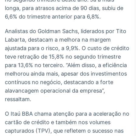
Broadcast
longa, para atrasos acima de 90 dias, subiu de
Curadoria
6,6% do trimestre anterior para 6,8%.
Curadoria de
conteúdos
Analistas do Goldman Sachs, liderados por Tito
noticiosos
Soluções de
Labarta, destacam a melhora na margem
Tecnologia
ajustada para o risco, a 9,9%. O custo de crédito
Broadcast
teve retração de 15,8% no segundo trimestre
Radar
para 13,6% no terceiro. “Além disso, a eficiência
Monitoramento
melhorou ainda mais, apesar dos investimentos
inteligente de
notícias e
contínuos no negócio, destacando a forte
conteúdos
alavancagem operacional da empresa”,
Broadcast
ressaltam.
Fundos
O Itaú BBA chama atenção para a aceleração no
A melhor
plataforma para
cartão de crédito e também nos volumes
analisar fundos
de investimento
capturados (TPV), que refletem o sucesso nas
no Brasil