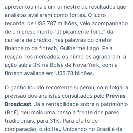
Broadcast
apresentou mais um trimestre de resultados que
White Label
analistas avaliaram como fortes. O lucro
Plataforma para
conteúdos
recorde, de US$ 787 milhões, veio acompanhado
personalizados
Soluções de Dados
de um crescimento “atipicamente forte” da
e Conteúdos
carteira de crédito, nas palavras do diretor
financeiro da fintech, Guilherme Lago. Pela
Broadcast
OTC
reação nos mercados, os números agradaram: a
Plataforma para
ação subia 3% na Bolsa de Nova York, com a
negociação de
fintech avaliada em US$ 78 bilhões.
ativos
O ganho líquido recorrente superou, com folga, a
Broadcast
previsão dos analistas consultados pelo
Prévias
Datafeed
Broadcast
. Já a rentabilidade sobre o patrimônio
APIs para
(RoE) deu mais uma passo à frente dos pares
integração de
conteúdos e
tradicionais, para 31%. Para efeito de
dados
comparação, o do Itaú Unibanco no Brasil é de