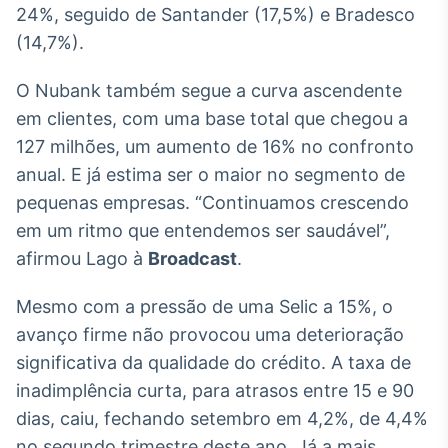
24%, seguido de Santander (17,5%) e Bradesco
Broadcast
Ticker
(14,7%).
Cotações e
headlines de
O Nubank também segue a curva ascendente
notícias
em clientes, com uma base total que chegou a
127 milhões, um aumento de 16% no confronto
Broadcast
anual. E já estima ser o maior no segmento de
Widgets
pequenas empresas. “Continuamos crescendo
Componentes
em um ritmo que entendemos ser saudável”,
para conteúdos e
funcionalidades
afirmou Lago à
Broadcast
.
Mesmo com a pressão de uma Selic a 15%, o
Broadcast
avanço firme não provocou uma deterioração
Wallboard
significativa da qualidade do crédito. A taxa de
Conteúdos e
dados para
inadimplência curta, para atrasos entre 15 e 90
displays e telas
dias, caiu, fechando setembro em 4,2%, de 4,4%
no segundo trimestre deste ano. Já a mais