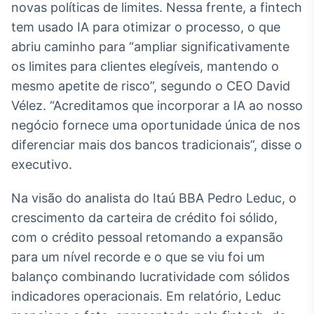
novas políticas de limites. Nessa frente, a fintech
IA
tem usado IA para otimizar o processo, o que
Em breve
abriu caminho para “ampliar significativamente
os limites para clientes elegíveis, mantendo o
mesmo apetite de risco”, segundo o CEO David
Vélez. “Acreditamos que incorporar a IA ao nosso
BroadFast
negócio fornece uma oportunidade única de nos
Em breve
diferenciar mais dos bancos tradicionais”, disse o
executivo.
Na visão do analista do Itaú BBA Pedro Leduc, o
crescimento da carteira de crédito foi sólido,
Gestão de
com o crédito pessoal retomando a expansão
Investimentos
para um nível recorde e o que se viu foi um
Em breve
balanço combinando lucratividade com sólidos
indicadores operacionais. Em relatório, Leduc