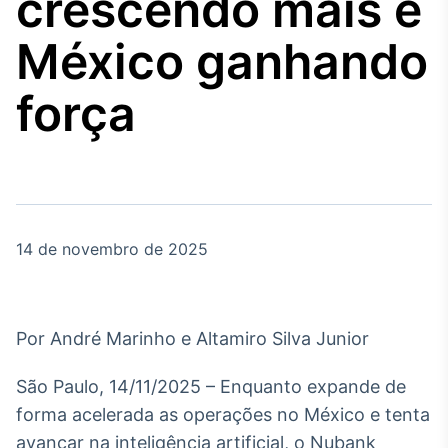
crescendo mais e
Broadcast
Agro
México ganhando
Tudo sobre o
agronegócio
força
Broadcast
Político
Os bastidores da
política em tempo
real
14 de novembro de 2025
Broadcast
Energia
Por André Marinho e Altamiro Silva Junior
O setor de
energia elétrica
São Paulo, 14/11/2025 – Enquanto expande de
no Brasil
forma acelerada as operações no México e tenta
avançar na inteligência artificial, o Nubank