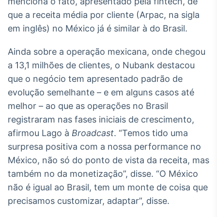
menciona o fato, apresentado pela fintech, de
Tokenização
que a receita média por cliente (Arpac, na sigla
de ativos
em inglês) no México já é similar à do Brasil.
Em breve
Ainda sobre a operação mexicana, onde chegou
a 13,1 milhões de clientes, o Nubank destacou
que o negócio tem apresentado padrão de
Crédito
evolução semelhante – e em alguns casos até
Em breve
melhor – ao que as operações no Brasil
registraram nas fases iniciais de crescimento,
afirmou Lago à
Broadcast
. “Temos tido uma
surpresa positiva com a nossa performance no
México, não só do ponto de vista da receita, mas
também no da monetização”, disse. “O México
não é igual ao Brasil, tem um monte de coisa que
precisamos customizar, adaptar”, disse.