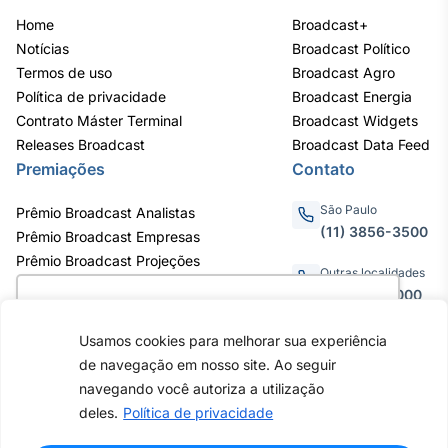
Home
Broadcast+
Notícias
Broadcast Político
Termos de uso
Broadcast Agro
Política de privacidade
Broadcast Energia
Contrato Máster Terminal
Broadcast Widgets
Releases Broadcast
Broadcast Data Feed
Premiações
Contato
São Paulo
Prêmio Broadcast Analistas
(11) 3856-3500
Prêmio Broadcast Empresas
Prêmio Broadcast Projeções
Outras localidades
0800.011.3000
Utilizamos cookies para oferecer melhor
experiência, melhorar o desempenho, analisar
Usamos cookies para melhorar sua experiência
como você interage em nosso site e
de navegação em nosso site. Ao seguir
personalizar conteúdo. Ao utilizar este site, você
Av. Eng. Caetano Álvares, 55 - 3º e
navegando você autoriza a utilização
6º andar, Bairro do Limão, São
concorda com o uso de cookies.
Saiba mais
deles.
Política de privacidade
Paulo / SP, CEP 02598-900 -
CNPJ: 62.652.961/0001-38