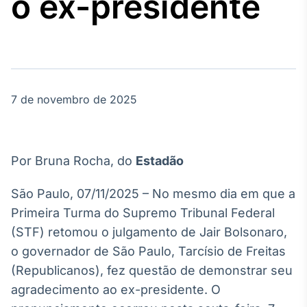
o ex-presidente
Broadcast
Agro
Tudo sobre o
agronegócio
7 de novembro de 2025
Broadcast
Político
Os bastidores da
política em
Por Bruna Rocha, do
Estadão
tempo real
São Paulo, 07/11/2025 – No mesmo dia em que a
Broadcast
Primeira Turma do Supremo Tribunal Federal
Energia
(STF) retomou o julgamento de Jair Bolsonaro,
O setor de
o governador de São Paulo, Tarcísio de Freitas
energia elétrica
no Brasil
(Republicanos), fez questão de demonstrar seu
agradecimento ao ex-presidente. O