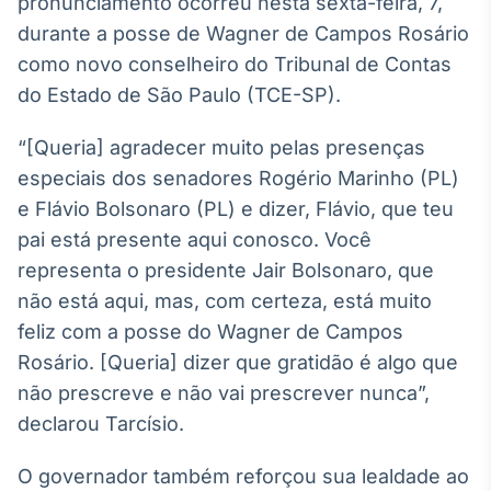
pronunciamento ocorreu nesta sexta-feira, 7,
Broadcast
White Label
durante a posse de Wagner de Campos Rosário
Plataforma para
como novo conselheiro do Tribunal de Contas
conteúdos
do Estado de São Paulo (TCE-SP).
personalizados
Soluções de Dados
e Conteúdos
“[Queria] agradecer muito pelas presenças
especiais dos senadores Rogério Marinho (PL)
Broadcast
OTC
e Flávio Bolsonaro (PL) e dizer, Flávio, que teu
Plataforma para
pai está presente aqui conosco. Você
negociação de
representa o presidente Jair Bolsonaro, que
ativos
não está aqui, mas, com certeza, está muito
feliz com a posse do Wagner de Campos
Broadcast
Rosário. [Queria] dizer que gratidão é algo que
Datafeed
não prescreve e não vai prescrever nunca”,
APIs para
integração de
declarou Tarcísio.
conteúdos e
dados
O governador também reforçou sua lealdade ao