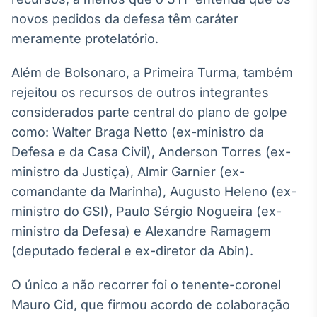
Broadcast
novos pedidos da defesa têm caráter
Curadoria
meramente protelatório.
Curadoria de
conteúdos
Além de Bolsonaro, a Primeira Turma, também
noticiosos
Soluções de
rejeitou os recursos de outros integrantes
Tecnologia
considerados parte central do plano de golpe
Broadcast
como: Walter Braga Netto (ex-ministro da
Radar
Defesa e da Casa Civil), Anderson Torres (ex-
Monitoramento
ministro da Justiça), Almir Garnier (ex-
inteligente de
notícias e
comandante da Marinha), Augusto Heleno (ex-
conteúdos
ministro do GSI), Paulo Sérgio Nogueira (ex-
Broadcast
ministro da Defesa) e Alexandre Ramagem
Fundos
(deputado federal e ex-diretor da Abin).
A melhor
plataforma para
O único a não recorrer foi o tenente-coronel
analisar fundos
de investimento
Mauro Cid, que firmou acordo de colaboração
no Brasil