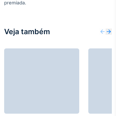
premiada.
IA
Em breve
Veja também
BroadFast
Em breve
Gestão de
Investimentos
Em breve