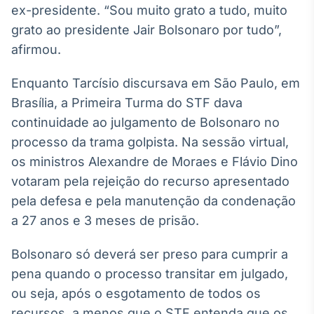
ex-presidente. “Sou muito grato a tudo, muito
Broadcast
Ticker
grato ao presidente Jair Bolsonaro por tudo”,
Cotações e
afirmou.
headlines de
notícias
Enquanto Tarcísio discursava em São Paulo, em
Brasília, a Primeira Turma do STF dava
Broadcast
continuidade ao julgamento de Bolsonaro no
Widgets
processo da trama golpista. Na sessão virtual,
Componentes
os ministros Alexandre de Moraes e Flávio Dino
para conteúdos e
funcionalidades
votaram pela rejeição do recurso apresentado
pela defesa e pela manutenção da condenação
a 27 anos e 3 meses de prisão.
Broadcast
Wallboard
Bolsonaro só deverá ser preso para cumprir a
Conteúdos e
dados para
pena quando o processo transitar em julgado,
displays e telas
ou seja, após o esgotamento de todos os
recursos, a menos que o STF entenda que os