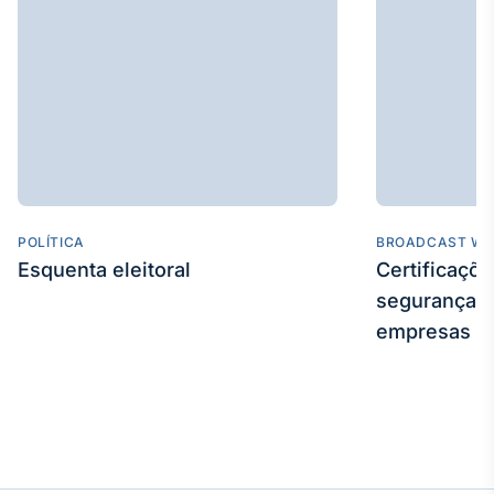
IA
Em breve
BroadFast
Em breve
POLÍTICA
BROADCAST WE
Esquenta eleitoral
Certificaçõ
segurança e
empresas
Gestão de
Investimentos
Em breve