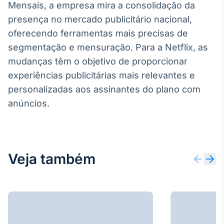
Mensais, a empresa mira a consolidação da
Broadcast
presença no mercado publicitário nacional,
Curadoria
oferecendo ferramentas mais precisas de
Curadoria de
conteúdos
segmentação e mensuração. Para a Netflix, as
noticiosos
Soluções de
mudanças têm o objetivo de proporcionar
Tecnologia
experiências publicitárias mais relevantes e
Broadcast
personalizadas aos assinantes do plano com
Radar
anúncios.
Monitoramento
inteligente de
notícias e
conteúdos
Veja também
Broadcast
Fundos
A melhor
plataforma para
analisar fundos
de investimento
no Brasil