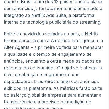
Broadcast
e que o Brasil é um dos 12 países onde o plano
White Label
com anúncios já foi totalmente implementado e
Plataforma para
integrado ao Netflix Ads Suite, a plataforma
conteúdos
interna de tecnologia publicitária do streaming.
personalizados
Soluções de Dados
e Conteúdos
Entre as novidades voltadas ao país, a Netflix
Broadcast
firmou parceria com a Amplified Intelligence e a
OTC
Alter Agents – a primeira voltada para mensurar
Plataforma para
a qualidade e o tempo de engajamento de
negociação de
ativos
anúncios, enquanto a outra mede os dados de
resposta do consumidor. O objetivo é atestar o
nível de atenção e engajamento dos
Broadcast
espectadores brasileiros diante dos anúncios
Datafeed
exibidos na plataforma. As métricas farão parte
APIs para
integração de
do esforço global da empresa para aumentar a
conteúdos e
dados
transparência e a precisão na medição de
resultados para anunciantes.