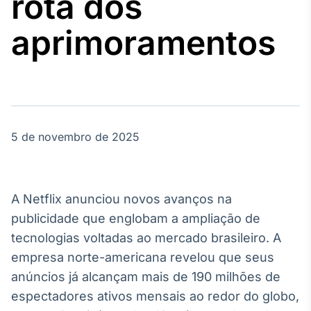
rota dos
Broadcast
Agro
aprimoramentos
Tudo sobre o
agronegócio
Broadcast
Político
5 de novembro de 2025
Os bastidores da
política em
tempo real
A Netflix anunciou novos avanços na
Broadcast
publicidade que englobam a ampliação de
Energia
tecnologias voltadas ao mercado brasileiro. A
O setor de
empresa norte-americana revelou que seus
energia elétrica
no Brasil
anúncios já alcançam mais de 190 milhões de
espectadores ativos mensais ao redor do globo,