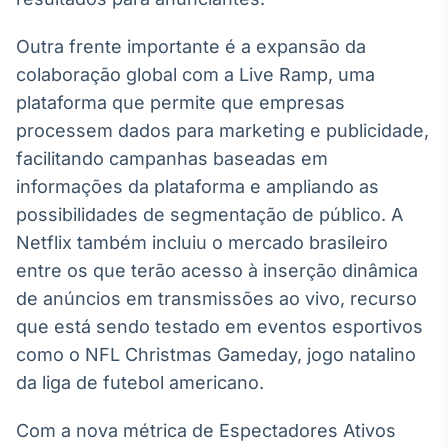
Broadcast
Ticker
Outra frente importante é a expansão da
Cotações e
colaboração global com a Live Ramp, uma
headlines de
notícias
plataforma que permite que empresas
processem dados para marketing e publicidade,
facilitando campanhas baseadas em
Broadcast
informações da plataforma e ampliando as
Widgets
possibilidades de segmentação de público. A
Componentes
para conteúdos e
Netflix também incluiu o mercado brasileiro
funcionalidades
entre os que terão acesso à inserção dinâmica
de anúncios em transmissões ao vivo, recurso
Broadcast
que está sendo testado em eventos esportivos
Wallboard
como o NFL Christmas Gameday, jogo natalino
Conteúdos e
da liga de futebol americano.
dados para
displays e telas
Com a nova métrica de Espectadores Ativos