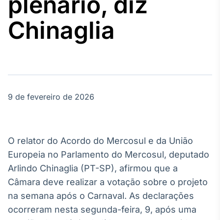
plenário, diz
Broadcast
Agro
Chinaglia
Tudo sobre o
agronegócio
Broadcast
Político
9 de fevereiro de 2026
Os bastidores da
política em
tempo real
O relator do Acordo do Mercosul e da União
Broadcast
Europeia no Parlamento do Mercosul, deputado
Energia
Arlindo Chinaglia (PT-SP), afirmou que a
O setor de
Câmara deve realizar a votação sobre o projeto
energia elétrica
no Brasil
na semana após o Carnaval. As declarações
ocorreram nesta segunda-feira, 9, após uma