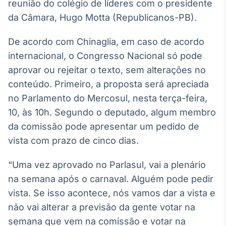
Broadcast
reunião do colégio de líderes com o presidente
White Label
da Câmara, Hugo Motta (Republicanos-PB).
Plataforma para
conteúdos
De acordo com Chinaglia, em caso de acordo
personalizados
Soluções de Dados
internacional, o Congresso Nacional só pode
e Conteúdos
aprovar ou rejeitar o texto, sem alterações no
Broadcast
conteúdo. Primeiro, a proposta será apreciada
OTC
no Parlamento do Mercosul, nesta terça-feira,
Plataforma para
10, às 10h. Segundo o deputado, algum membro
negociação de
ativos
da comissão pode apresentar um pedido de
vista com prazo de cinco dias.
Broadcast
“Uma vez aprovado no Parlasul, vai a plenário
Datafeed
na semana após o carnaval. Alguém pode pedir
APIs para
integração de
vista. Se isso acontece, nós vamos dar a vista e
conteúdos e
não vai alterar a previsão da gente votar na
dados
semana que vem na comissão e votar na