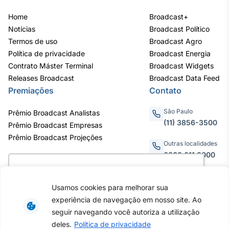
IA
Home
Broadcast+
Em breve
Notícias
Broadcast Político
Termos de uso
Broadcast Agro
Política de privacidade
Broadcast Energia
Contrato Máster Terminal
Broadcast Widgets
Releases Broadcast
Broadcast Data Feed
BroadFast
Premiações
Contato
Em breve
São Paulo
Prêmio Broadcast Analistas
(11) 3856-3500
Prêmio Broadcast Empresas
Prêmio Broadcast Projeções
Outras localidades
0800.011.3000
Gestão de
Utilizamos cookies para oferecer melhor
Investimentos
experiência, melhorar o desempenho, analisar
Usamos cookies para melhorar sua
Em breve
como você interage em nosso site e
Av. Eng. Caetano Álvares, 55
experiência de navegação em nosso site. Ao
personalizar conteúdo. Ao utilizar este site, você
- 3º e 6º andar, Bairro do
seguir navegando você autoriza a utilização
Limão, São Paulo / SP, CEP
concorda com o uso de cookies.
Saiba mais
deles.
Política de privacidade
02598-900 - CNPJ: