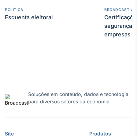
Broadcast
POLÍTICA
BROADCAST WE
Curadoria
Esquenta eleitoral
Certificaçõ
Curadoria de
conteúdos
segurança e
noticiosos
Soluções de
empresas
Tecnologia
Broadcast
Radar
Monitoramento
inteligente de
notícias e
conteúdos
Soluções em conteúdo, dados e tecnologia
Broadcast
para diversos setores da economia
Fundos
A melhor
plataforma para
analisar fundos
de investimento
Site
Produtos
no Brasil