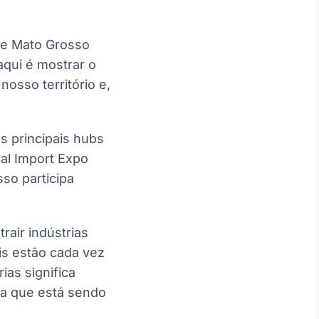
 de Mato Grosso
aqui é mostrar o
osso território e,
s principais hubs
nal Import Expo
so participa
rair indústrias
is estão cada vez
ias significa
ica que está sendo