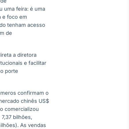
 de
u uma feira: é uma
a e foco em
tado tenham acesso
am de
reta a diretora
cionais e facilitar
o porte
números confirmam o
 mercado chinês US$
o comercializou
7,37 bilhões,
milhões). As vendas