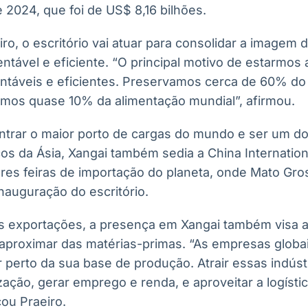
e 2024, que foi de US$ 8,16 bilhões.
ro, o escritório vai atuar para consolidar a imagem
tável e eficiente. “O principal motivo de estarmos 
táveis e eficientes. Preservamos cerca de 60% do n
imos quase 10% da alimentação mundial”, afirmou.
ntrar o maior porto de cargas do mundo e ser um do
icos da Ásia, Xangai também sedia a China Internatio
res feiras de importação do planeta, onde Mato Gros
nauguração do escritório.
s exportações, a presença em Xangai também visa at
aproximar das matérias-primas. “As empresas globa
perto da sua base de produção. Atrair essas indústr
zação, gerar emprego e renda, e aproveitar a logíst
ou Praeiro.