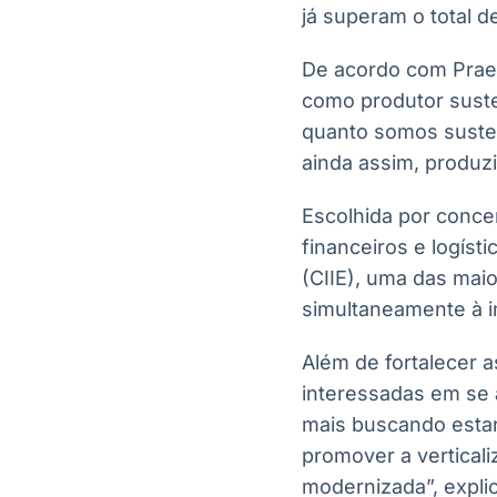
já superam o total d
De acordo com Praei
como produtor susten
quanto somos susten
ainda assim, produz
Escolhida por conce
financeiros e logíst
(CIIE), uma das maio
simultaneamente à i
Além de fortalecer a
interessadas em se 
mais buscando estar 
promover a verticali
modernizada”, explic