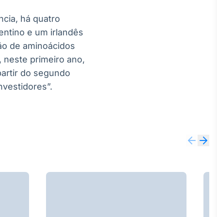
cia, há quatro
entino e um irlandês
ção de aminoácidos
 neste primeiro ano,
partir do segundo
vestidores”.