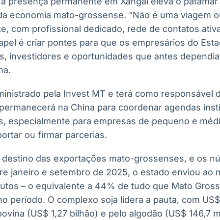
 a presença permanente em Xangai eleva o patamar
 da economia mato-grossense. “Não é uma viagem o
e, com profissional dedicado, rede de contatos ativ
apel é criar pontes para que os empresários do Es
s, investidores e oportunidades que antes dependi
ma.
ministrado pela Invest MT e terá como responsável di
permanecerá na China para coordenar agendas institu
s, especialmente para empresas de pequeno e médi
rtar ou firmar parcerias.
al destino das exportações mato-grossenses, e os 
tre janeiro e setembro de 2025, o estado enviou ao
dutos – o equivalente a 44% de tudo que Mato Gross
o período. O complexo soja lidera a pauta, com US$ 
bovina (US$ 1,27 bilhão) e pelo algodão (US$ 146,7 