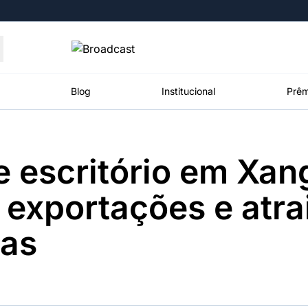
Moedas
Commodities
Blog
Institucional
Prêm
 escritório em Xan
roadcast
Content
ções
Broadcast
Broadcast
Broadcast
 exportações e atra
Político
Energia
White Label
Os bastidores da
O setor de
Plataforma para
ias
política em
energia elétrica
conteúdos
tempo real
no Brasil
personalizados
Broadcast
Broadcast
Broadcast
Broadcast