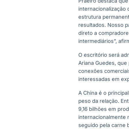
Praeiro destaca que
internacionalização
estrutura permanent
resultados. Nosso p
direto a compradore
intermediários”, afir
O escritório será ad
Ariana Guedes, que 
conexões comerciai
interessadas em expo
A China é o princip
peso da relação. En
9,16 bilhões em pro
internacionalmente n
seguido pela carne 