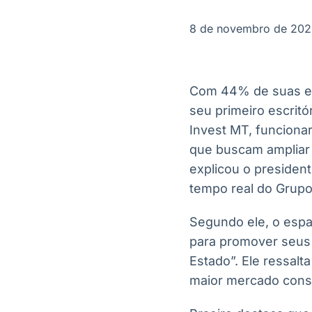
OTC
Datafeed
Plataforma para
APIs para
8 de novembro de 20
negociação de
integração de
ativos
conteúdos e
Soluções de
dados
Tecnologia
Com 44% de suas ex
Broadcast
Broadcast
seu primeiro escritó
Radar
Fundos
Invest MT, funciona
Monitoramento
A melhor
inteligente de
plataforma para
que buscam ampliar 
notícias e
analisar fundos
explicou o president
conteúdos
de investimento
no Brasil
tempo real do Grupo
Segundo ele, o esp
para promover seus
Estado”. Ele ressalt
maior mercado cons