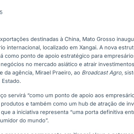
Ticker
Widgets
Wallboard
Curadoria
Cotações e
Componentes
Conteúdos e
Curadoria de
25
headlines de
para conteúdos e
dados para
conteúdos
notícias
funcionalidades
displays e telas
noticiosos
portações destinadas à China, Mato Grosso inaugur
IA
BroadFast
Gestão de
Tokenização
rio internacional, localizado em Xangai. A nova estru
Investimentos
de ativos
Em breve
Em breve
rá como ponto de apoio estratégico para empresár
Em breve
Em breve
negócios no mercado asiático e atrair investimentos
e da agência, Mirael Praeiro, ao
Broadcast Agro
, si
 Estado.
aço servirá “como um ponto de apoio aos empresár
 produtos e também como um hub de atração de inv
a que a iniciativa representa “uma porta definitiva e
umidor do mundo”.