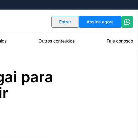
Indicadores
Conversor de Moedas
Entrar
Assine agora
ios
Outros conteúdos
Fale conosco
gai para
ir