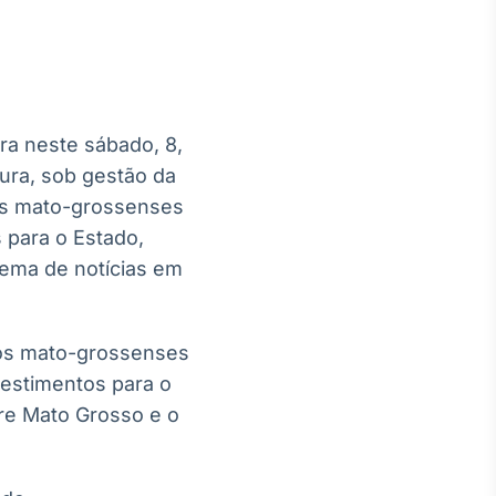
a neste sábado, 8,
Crédito
tura, sob gestão da
Em breve
ios mato-grossenses
 para o Estado,
stema de notícias em
ios mato-grossenses
estimentos para o
ntre Mato Grosso e o