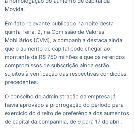
a homologação do aumento de capital da
Broadcast
White Label
Movida.
Plataforma para
conteúdos
Em fato relevante publicado na noite desta
personalizados
Soluções de Dados
quinta-feira, 2, na Comissão de Valores
e Conteúdos
Mobiliários (CVM), a companhia destaca ainda
que o aumento de capital pode chegar ao
Broadcast
OTC
montante de R$ 750 milhões e que os referidos
Plataforma para
compromissos de subscrição ainda estão
negociação de
sujeitos à verificação das respectivas condições
ativos
precedentes.
Broadcast
O conselho de administração da empresa já
Datafeed
havia aprovado a prorrogação do período para
APIs para
exercício do direito de preferência dos aumentos
integração de
conteúdos e
de capital da companhia, de 9 para 17 de abril.
dados