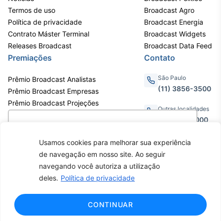
Termos de uso
Broadcast Agro
IA
Política de privacidade
Broadcast Energia
Em breve
Contrato Máster Terminal
Broadcast Widgets
Releases Broadcast
Broadcast Data Feed
Premiações
Contato
São Paulo
Prêmio Broadcast Analistas
BroadFast
(11) 3856-3500
Prêmio Broadcast Empresas
Em breve
Prêmio Broadcast Projeções
Outras localidades
0800.011.3000
Utilizamos cookies para oferecer melhor
experiência, melhorar o desempenho, analisar
Usamos cookies para melhorar sua experiência
como você interage em nosso site e
de navegação em nosso site. Ao seguir
Gestão de
personalizar conteúdo. Ao utilizar este site, você
Av. Eng. Caetano Álvares, 55 - 3º e
navegando você autoriza a utilização
6º andar, Bairro do Limão, São
Investimentos
concorda com o uso de cookies.
Saiba mais
deles.
Política de privacidade
Paulo / SP, CEP 02598-900 -
Em breve
CNPJ: 62.652.961/0001-38
Copyright © 2026 - Todos os
Ok, entendi!
CONTINUAR
direitos reservados ao Broadcast |
Agência Estado.