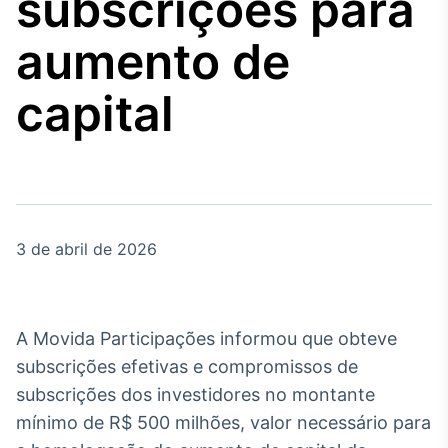
subscrições para
Broadcast
Agro
aumento de
Tudo sobre o
agronegócio
capital
Broadcast
Político
Os bastidores da
política em tempo
real
3 de abril de 2026
Broadcast
Energia
A Movida Participações informou que obteve
O setor de
subscrições efetivas e compromissos de
energia elétrica
no Brasil
subscrições dos investidores no montante
mínimo de R$ 500 milhões, valor necessário para