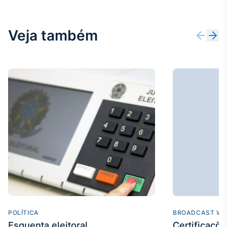
Broadcast
Ticker
Veja também
Cotações e
headlines de
notícias
Broadcast
Widgets
Componentes
para conteúdos e
funcionalidades
Broadcast
Wallboard
Conteúdos e
dados para
displays e telas
POLÍTICA
BROADCAST WE
Esquenta eleitoral
Certificaçõ