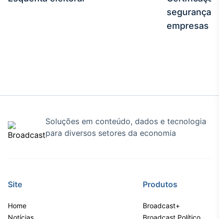
Broadcast
segurança e
Curadoria
empresas
Curadoria de
conteúdos
noticiosos
Soluções de
Tecnologia
Broadcast
Radar
Monitoramento
inteligente de
Soluções em conteúdo, dados e tecnologia
notícias e
para diversos setores da economia
conteúdos
Broadcast
Fundos
A melhor
Site
Produtos
plataforma para
analisar fundos
Home
Broadcast+
de investimento
Notícias
no Brasil
Broadcast Político