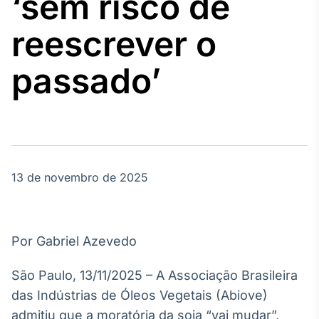
‘sem risco de
Broadcast
Agro
reescrever o
Tudo sobre o
agronegócio
passado’
Broadcast
Político
Os bastidores da
política em
tempo real
13 de novembro de 2025
Broadcast
Energia
Por Gabriel Azevedo
O setor de
energia elétrica
São Paulo, 13/11/2025 – A Associação Brasileira
no Brasil
das Indústrias de Óleos Vegetais (Abiove)
admitiu que a moratória da soja “vai mudar”,