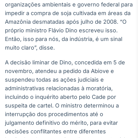
organizações ambientais e governo federal para
Broadcast
Ticker
impedir a compra de soja cultivada em áreas da
Cotações e
Amazônia desmatadas após julho de 2008. “O
headlines de
próprio ministro Flávio Dino escreveu isso.
notícias
Então, isso para nós, da indústria, é um sinal
muito claro”, disse.
Broadcast
Widgets
A decisão liminar de Dino, concedida em 5 de
Componentes
novembro, atendeu a pedido da Abiove e
para conteúdos e
funcionalidades
suspendeu todas as ações judiciais e
administrativas relacionadas à moratória,
incluindo o inquérito aberto pelo Cade por
Broadcast
Wallboard
suspeita de cartel. O ministro determinou a
Conteúdos e
interrupção dos procedimentos até o
dados para
julgamento definitivo do mérito, para evitar
displays e telas
decisões conflitantes entre diferentes