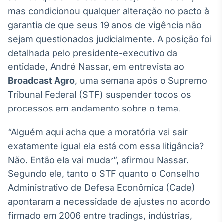
Broadcast
mas condicionou qualquer alteração no pacto à
White Label
garantia de que seus 19 anos de vigência não
Plataforma para
conteúdos
sejam questionados judicialmente. A posição foi
personalizados
Soluções de Dados
detalhada pelo presidente-executivo da
e Conteúdos
entidade, André Nassar, em entrevista ao
Broadcast Agro
, uma semana após o Supremo
Broadcast
OTC
Tribunal Federal (STF) suspender todos os
Plataforma para
processos em andamento sobre o tema.
negociação de
ativos
“Alguém aqui acha que a moratória vai sair
exatamente igual ela está com essa litigância?
Broadcast
Não. Então ela vai mudar”, afirmou Nassar.
Datafeed
Segundo ele, tanto o STF quanto o Conselho
APIs para
Administrativo de Defesa Econômica (Cade)
integração de
conteúdos e
apontaram a necessidade de ajustes no acordo
dados
firmado em 2006 entre tradings, indústrias,