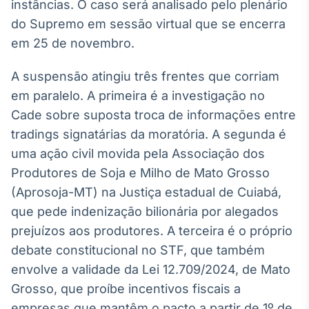
instâncias. O caso será analisado pelo plenário
Broadcast
do Supremo em sessão virtual que se encerra
Curadoria
em 25 de novembro.
Curadoria de
conteúdos
noticiosos
Soluções de
A suspensão atingiu três frentes que corriam
Tecnologia
em paralelo. A primeira é a investigação no
Cade sobre suposta troca de informações entre
Broadcast
tradings signatárias da moratória. A segunda é
Radar
uma ação civil movida pela Associação dos
Monitoramento
inteligente de
Produtores de Soja e Milho de Mato Grosso
notícias e
(Aprosoja-MT) na Justiça estadual de Cuiabá,
conteúdos
que pede indenização bilionária por alegados
Broadcast
prejuízos aos produtores. A terceira é o próprio
Fundos
debate constitucional no STF, que também
A melhor
envolve a validade da Lei 12.709/2024, de Mato
plataforma para
analisar fundos
Grosso, que proíbe incentivos fiscais a
de investimento
empresas que mantêm o pacto a partir de 1º de
no Brasil